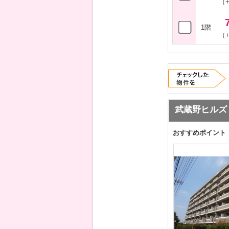
（+
1階
（+
武蔵野ヒルズ
おすすめポイント