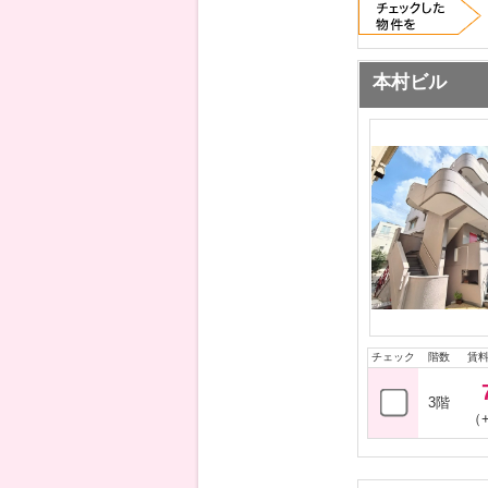
本村ビル
チェック
階数
賃
3階
（+