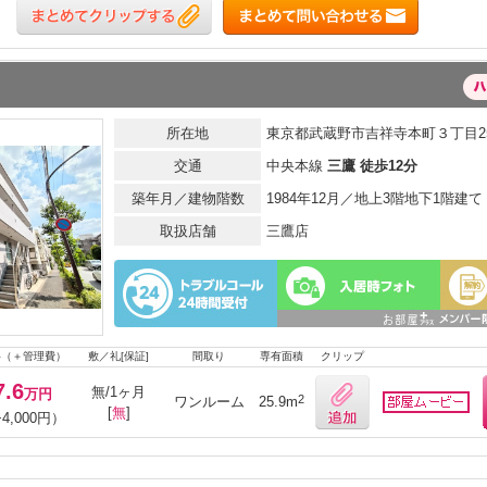
所在地
東京都武蔵野市吉祥寺本町３丁目25
交通
中央本線
三鷹 徒歩12分
築年月／建物階数
1984年12月／地上3階地下1階建て
取扱店舗
三鷹店
料（＋管理費）
敷／礼[保証]
間取り
専有面積
クリップ
7.6
無/1ヶ月
万円
2
ワンルーム
25.9m
[
無
]
4,000円）