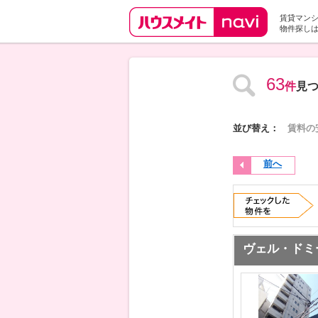
賃貸マン
物件探し
63
件
見
並び替え：
賃料の
前へ
ヴェル・ドミ