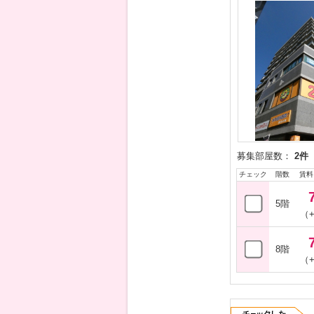
募集部屋数：
2件
チェック
階数
賃料
5階
（+
8階
（+