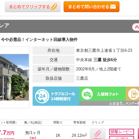
レア
今や必需品！インターネット回線導入物件
所在地
東京都三鷹市上連雀１丁目6-23
交通
中央本線
三鷹 徒歩6分
築年月／建物階数
2002年8月／地上2階建て
取扱店舗
三鷹店
（＋管理費）
敷／礼[保証]
間取り
専有面積
クリップ
7.7
無/1ヶ月
万円
2
1K
24.12m
[
無
]