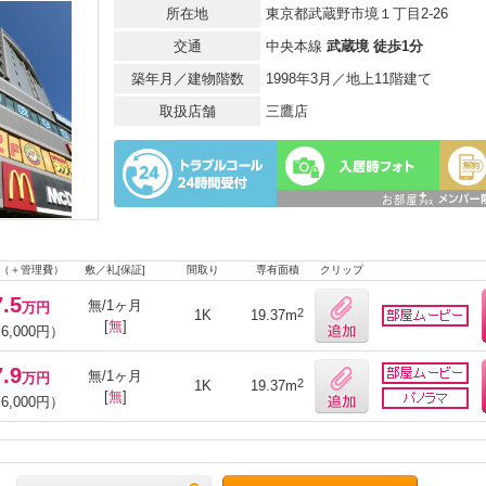
所在地
東京都武蔵野市境１丁目2-26
交通
中央本線
武蔵境 徒歩1分
築年月／建物階数
1998年3月／地上11階建て
取扱店舗
三鷹店
（＋管理費）
敷／礼[保証]
間取り
専有面積
クリップ
7.5
無/1ヶ月
万円
2
1K
19.37m
[
無
]
6,000円）
7.9
無/1ヶ月
万円
2
1K
19.37m
[
無
]
6,000円）