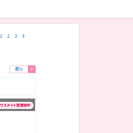
1
2
3
4
5
次へ