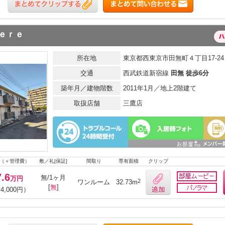
ｅｒｅ
所在地
東京都西東京市田無町４丁目17-24
交通
西武鉄道新宿線
田無 徒歩6分
築年月／建物階数
2011年1月／地上2階建て
取扱店舗
三鷹店
（＋管理費）
敷／礼[保証]
間取り
専有面積
クリップ
7.6
無/1ヶ月
万円
2
ワンルーム
32.73m
[
無
]
4,000円）