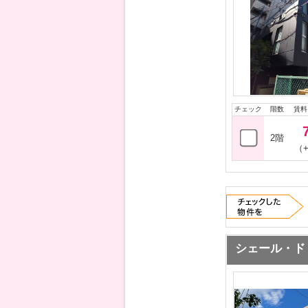
チェック
階数
賃料
2階
（+
シェール・ド