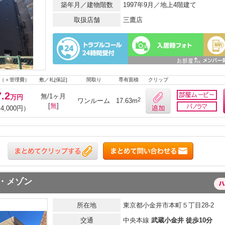
築年月／建物階数
1997年9月／地上4階建て
取扱店舗
三鷹店
（＋管理費）
敷／礼[保証]
間取り
専有面積
クリップ
7.2
無/1ヶ月
万円
2
ワンルーム
17.63m
[
無
]
4,000円）
・メゾン
所在地
東京都小金井市本町５丁目28-2
交通
中央本線
武蔵小金井 徒歩10分