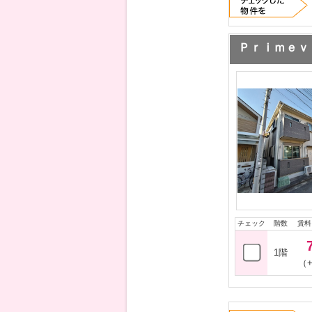
Ｐｒｉｍｅｖ
チェック
階数
賃料
1階
（+