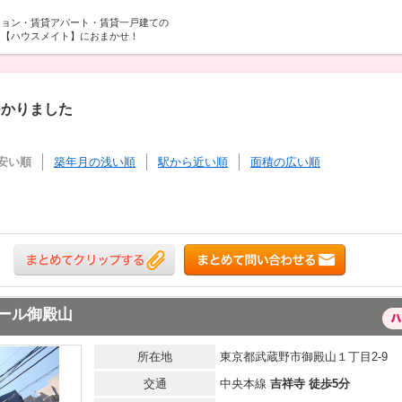
ション・賃貸アパート・賃貸一戸建ての
は【ハウスメイト】におまかせ！
つかりました
安い順
築年月の浅い順
駅から近い順
面積の広い順
ール御殿山
所在地
東京都武蔵野市御殿山１丁目2-9
交通
中央本線
吉祥寺 徒歩5分