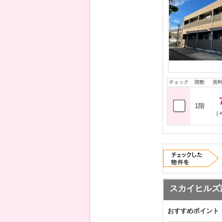
チェック
階数
賃
1階
（+
スカイヒルズ
おすすめポイント