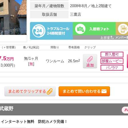
築年月／建物階数
2008年8月／地上2階建て
取扱店舗
三鷹店
料（＋管理費）
敷／礼[保証]
間取り
専有面積
クリップ
7.5
無/1ヶ月
万円
2
ワンルーム
26.5m
[
無
]
3,000円）
武蔵野
インターネット無料 防犯カメラ完備！