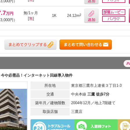
3,000円）
7.7
無/1ヶ月
万円
2
1K
24.12m
[
無
]
3,000円）
今や必需品！インターネット回線導入物件
所在地
東京都三鷹市上連雀３丁目1-3
交通
中央本線
三鷹 徒歩7分
築年月／建物階数
2004年12月／地上7階建て
取扱店舗
三鷹店