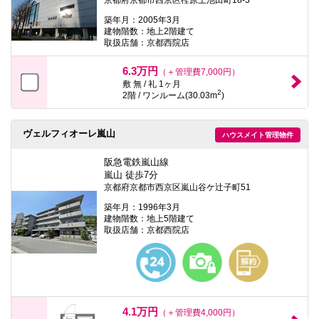
築年月：2005年3月
建物階数：地上2階建て
取扱店舗：京都西院店
6.3万円
（＋管理費7,000円）
敷 無 / 礼 1ヶ月
2
2階 / ワンルーム(30.03m
)
ヴェルフィオーレ嵐山
ハウスメイト管理物件
阪急電鉄嵐山線
嵐山 徒歩7分
京都府京都市西京区嵐山谷ケ辻子町51
築年月：1996年3月
建物階数：地上5階建て
取扱店舗：京都西院店
4.1万円
（＋管理費4,000円）