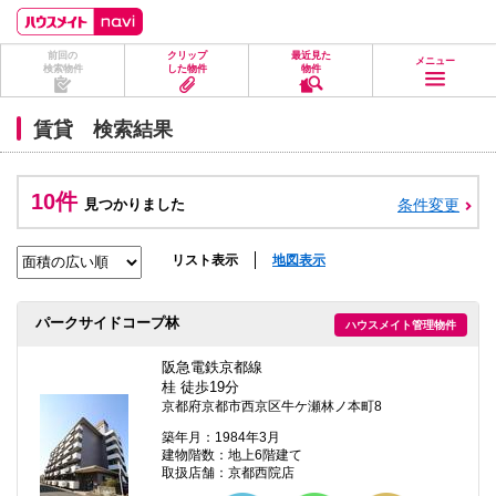
ペ
ペ
こ
こ
こ
ー
ー
こ
こ
こ
ジ
ジ
か
か
か
前回の
クリップ
最近見た
の
内
ら
ら
ら
メニュー
検索物件
した物件
物件
先
を
ヘ
本
フ
頭
移
ッ
文
ッ
に
動
ダ
に
タ
賃貸 検索結果
な
す
情
な
情
り
る
報
り
報
ま
た
に
ま
に
す。
め
な
す。
な
10件
見つかりました
条件変更
の
り
り
リ
ま
ま
ン
す。
す。
ク
リスト表示
地図表示
で
す。
ヘ
パークサイドコープ林
ハウスメイト管理物件
ッ
ダ
情
阪急電鉄京都線
報
桂 徒歩19分
に
京都府京都市西京区牛ケ瀬林ノ本町8
移
動
築年月：1984年3月
し
建物階数：地上6階建て
ま
取扱店舗：京都西院店
す