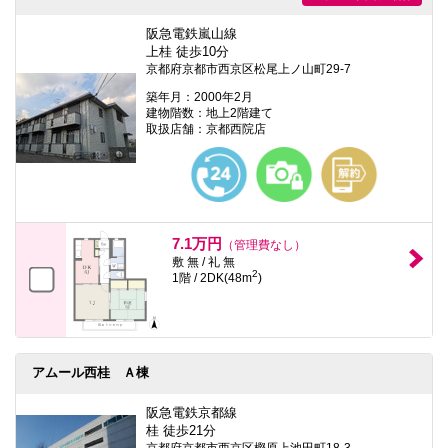
阪急電鉄嵐山線
上桂 徒歩10分
京都府京都市西京区松尾上ノ山町29-7
築年月：2000年2月
建物階数：地上2階建て
取扱店舗：京都西院店
7.1万円
（管理費なし）
敷 無 / 礼 無
2
1階 / 2DK(48m
)
アムール西桂 Ａ棟
阪急電鉄京都線
桂 徒歩21分
京都府京都市西京区樫原上池田町18-3