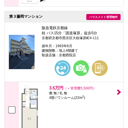
第３藤岡マンション
ハウスメイト管理物件
阪急電鉄京都線
桂 バス15分「国道塚原」徒歩5分
京都府京都市西京区大枝塚原町4-111
築年月：1993年6月
建物階数：地上4階建て
取扱店舗：京都西院店
3.5万円
（＋管理費5,500円）
敷 無 / 礼 無
2
4階 / ワンルーム(22m
)