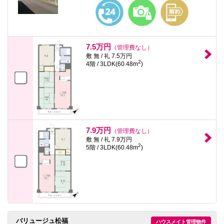
本
文
に
移
動
し
7.5万円
（管理費なし）
ま
敷 無 / 礼 7.5万円
す
2
4階 / 3LDK(60.48m
)
フ
ッ
タ
情
報
に
移
動
7.9万円
（管理費なし）
し
敷 無 / 礼 7.9万円
ま
2
5階 / 3LDK(60.48m
)
す
バリュージュ松福
ハウスメイト管理物件