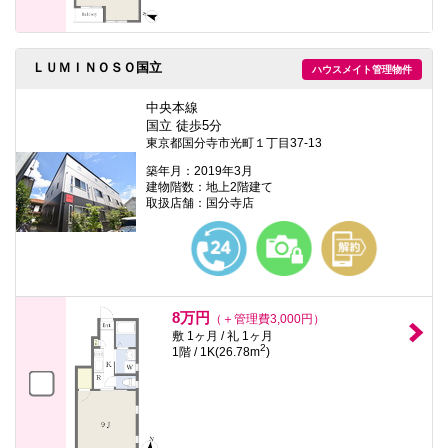
ＬＵＭＩＮＯＳＯ国立
ハウスメイト管理物件
中央本線
国立 徒歩5分
東京都国分寺市光町１丁目37-13
築年月：2019年3月
建物階数：地上2階建て
取扱店舗：国分寺店
8万円
（＋管理費3,000円）
敷 1ヶ月 / 礼 1ヶ月
2
1階 / 1K(26.78m
)