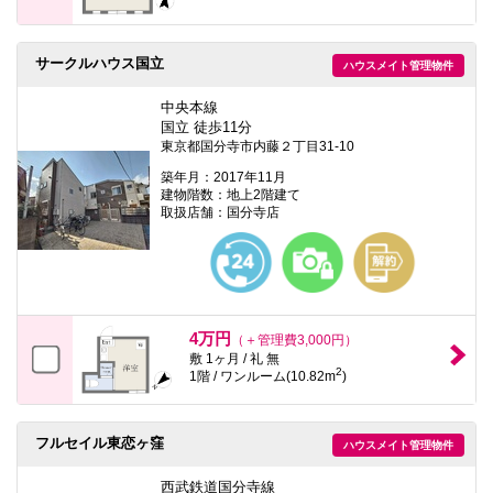
サークルハウス国立
ハウスメイト管理物件
中央本線
国立 徒歩11分
東京都国分寺市内藤２丁目31-10
築年月：2017年11月
建物階数：地上2階建て
取扱店舗：国分寺店
4万円
（＋管理費3,000円）
敷 1ヶ月 / 礼 無
2
1階 / ワンルーム(10.82m
)
フルセイル東恋ヶ窪
ハウスメイト管理物件
西武鉄道国分寺線