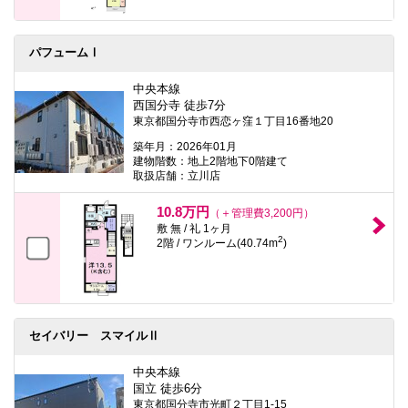
パフュームⅠ
中央本線
西国分寺 徒歩7分
東京都国分寺市西恋ヶ窪１丁目16番地20
築年月：2026年01月
建物階数：地上2階地下0階建て
取扱店舗：立川店
10.8万円
（＋管理費3,200円）
敷 無 / 礼 1ヶ月
2
2階 / ワンルーム(40.74m
)
セイバリー スマイルⅡ
中央本線
国立 徒歩6分
東京都国分寺市光町２丁目1-15