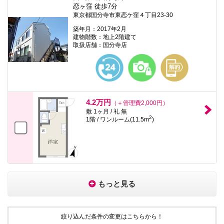
恋ヶ窪 徒歩7分
東京都国分寺市東恋ケ窪４丁目23-30
築年月：2017年2月
建物階数：地上2階建て
取扱店舗：国分寺店
4.2万円
（＋管理費2,000円）
敷 1ヶ月 / 礼 無
2
1階 / ワンルーム(11.5m
)
もっと見る
絞り込んだ条件の変更はこちらから！