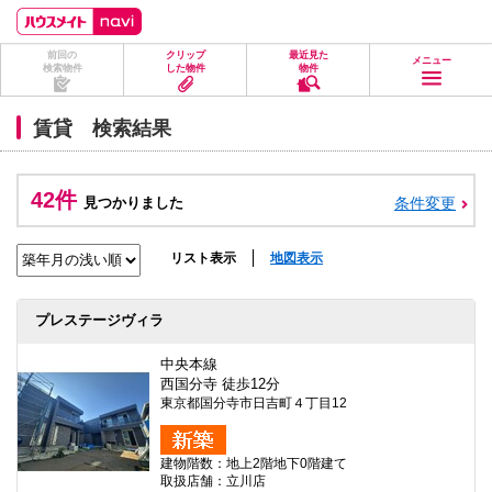
ペ
ペ
こ
こ
こ
ー
ー
こ
こ
こ
ジ
ジ
か
か
か
前回の
クリップ
最近見た
の
内
ら
ら
ら
メニュー
検索物件
した物件
物件
先
を
ヘ
本
フ
頭
移
ッ
文
ッ
に
動
ダ
に
タ
賃貸 検索結果
な
す
情
な
情
り
る
報
り
報
ま
た
に
ま
に
す。
め
な
す。
な
42件
見つかりました
条件変更
の
り
り
リ
ま
ま
ン
す。
す。
ク
リスト表示
地図表示
で
す。
ヘ
プレステージヴィラ
ッ
ダ
情
中央本線
報
西国分寺 徒歩12分
に
東京都国分寺市日吉町４丁目12
移
動
し
建物階数：地上2階地下0階建て
ま
取扱店舗：立川店
す