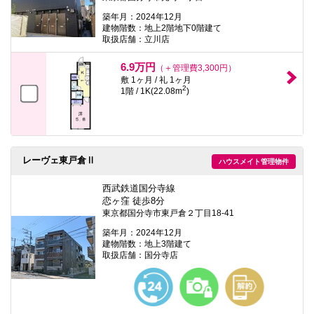
築年月：2024年12月
建物階数：地上2階地下0階建て
取扱店舗：立川店
6.9万円
（＋管理費3,300円）
敷 1ヶ月 / 礼 1ヶ月
2
1階 / 1K(22.08m
)
レーヴェ東戸倉Ⅱ
ハウスメイト管理物件
西武鉄道国分寺線
恋ヶ窪 徒歩8分
東京都国分寺市東戸倉２丁目18-41
築年月：2024年12月
建物階数：地上3階建て
取扱店舗：国分寺店