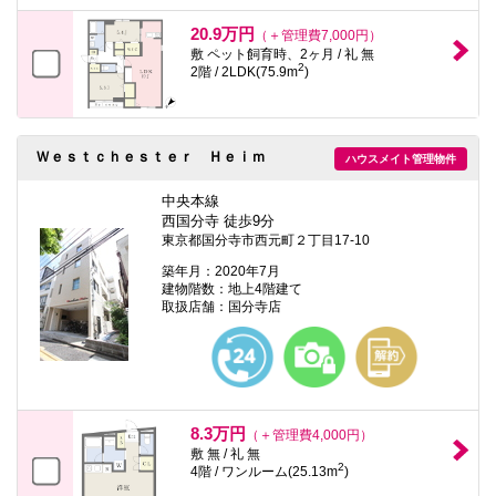
20.9万円
（＋管理費7,000円）
敷 ペット飼育時、2ヶ月 / 礼 無
2
2階 / 2LDK(75.9m
)
Ｗｅｓｔｃｈｅｓｔｅｒ Ｈｅｉｍ
ハウスメイト管理物件
中央本線
西国分寺 徒歩9分
東京都国分寺市西元町２丁目17-10
築年月：2020年7月
建物階数：地上4階建て
取扱店舗：国分寺店
8.3万円
（＋管理費4,000円）
敷 無 / 礼 無
2
4階 / ワンルーム(25.13m
)