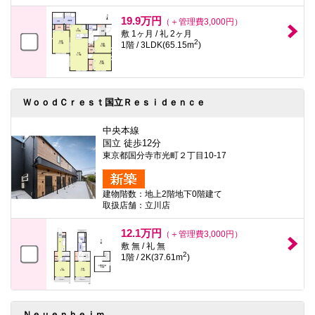
本
文
19.9万円
（＋管理費3,000円）
に
敷 1ヶ月 / 礼 2ヶ月
移
2
1階 / 3LDK(65.15m
)
動
し
ま
す
フ
ＷｏｏｄＣｒｅｓｔ国立Ｒｅｓｉｄｅｎｃｅ
ッ
タ
情
中央本線
報
国立 徒歩12分
に
東京都国分寺市光町２丁目10-17
移
動
し
建物階数：地上2階地下0階建て
ま
取扱店舗：立川店
す
12.1万円
（＋管理費3,000円）
敷 無 / 礼 無
2
1階 / 2K(37.61m
)
Ｎｅｕｅｎｈｅｉｍ