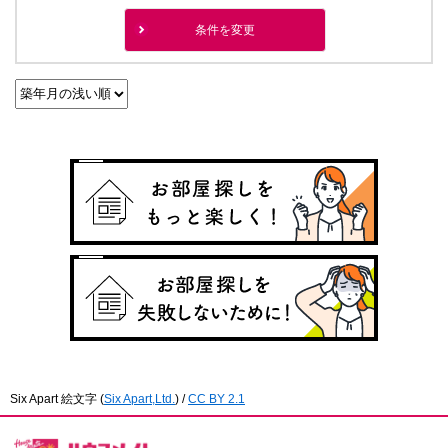
条件を変更
Six Apart 絵文字
(
Six Apart,Ltd.
) /
CC BY 2.1