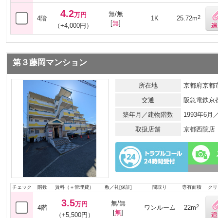
4.2
無/無
万円
2
4階
1K
25.72m
[
無
]
（+4,000円）
第３藤岡マンション
所在地
京都府京都市
交通
阪急電鉄京
築年月／建物階数
1993年6
取扱店舗
京都西院店
チェック
階数
賃料（＋管理費）
敷／礼[保証]
間取り
専有面積
クリ
3.5
無/無
万円
2
4階
ワンルーム
22m
[
無
]
（+5,500円）