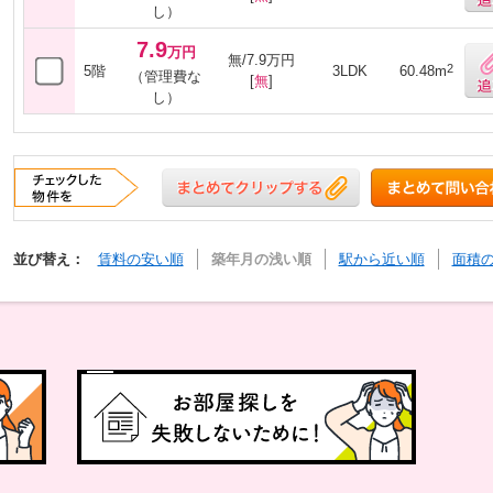
し）
7.9
万円
無/7.9万円
2
5階
3LDK
60.48m
（管理費な
[
無
]
し）
並び替え：
賃料の安い順
築年月の浅い順
駅から近い順
面積