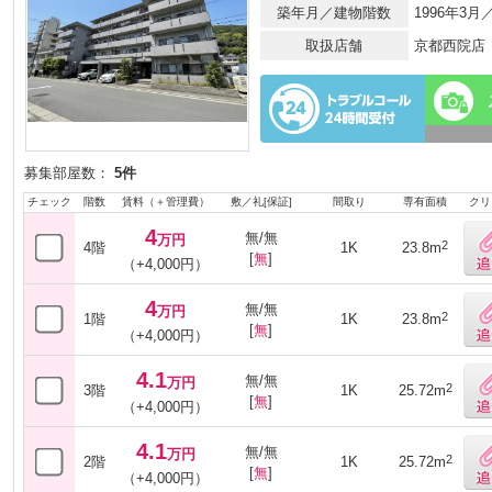
築年月／建物階数
1996年3
取扱店舗
京都西院店
募集部屋数：
5件
チェック
階数
賃料（＋管理費）
敷／礼[保証]
間取り
専有面積
クリ
4
無/無
万円
2
4階
1K
23.8m
[
無
]
（+4,000円）
4
無/無
万円
2
1階
1K
23.8m
[
無
]
（+4,000円）
4.1
無/無
万円
2
3階
1K
25.72m
[
無
]
（+4,000円）
4.1
無/無
万円
2
2階
1K
25.72m
[
無
]
（+4,000円）