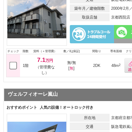
築年月／建物階数
2000年2
取扱店舗
京都西院店
チェック
階数
賃料（＋管理費）
敷／礼[保証]
間取り
専有面積
クリ
7.1
万円
無/無
2
1階
2DK
48m
（管理費な
[
無
]
し）
ヴェルフィオーレ嵐山
おすすめポイント
人気の設備！オートロック付き
所在地
京都府京都
交通
阪急電鉄嵐