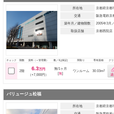
所在地
京都府京都市
交通
阪急電鉄京
築年月／建物階数
2005年3
取扱店舗
京都西院店
チェック
階数
賃料（＋管理費）
敷／礼[保証]
間取り
専有面積
クリ
6.3
無/1ヶ月
万円
2
2階
ワンルーム
30.03m
[
無
]
（+7,000円）
バリュージュ松福
所在地
京都府京都市
交通
阪急電鉄嵐