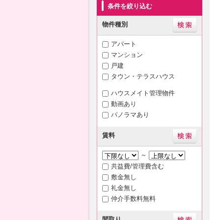
条件を絞り込む
物件種別
アパート
マンション
戸建
タウン・テラスハウス
ハウスメイト管理物件
動画あり
パノラマあり
賃料
～
共益費/管理費含む
敷金無し
礼金無し
仲介手数料無料
間取り