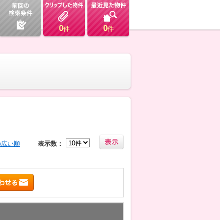
0
0
件
件
の広い順
表示数：