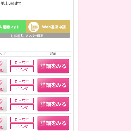
月／地上5階建て
ップ
詳細