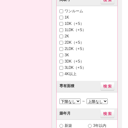
ワンルーム
1K
1DK（+S）
1LDK（+S）
2K
2DK（+S）
2LDK（+S）
3K
3DK（+S）
3LDK（+S）
4K以上
専有面積
～
築年月
新築
3年以内