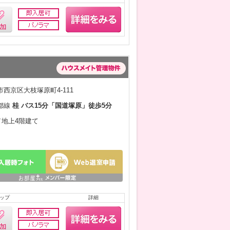
西京区大枝塚原町4-111
都線
桂 バス15分「国道塚原」徒歩5分
月／地上4階建て
ップ
詳細