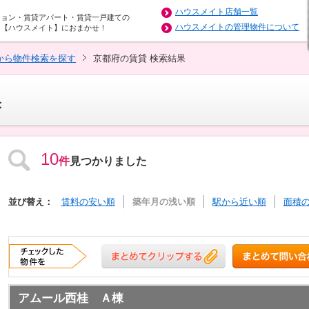
ハウスメイト店舗一覧
ション・賃貸アパート・賃貸一戸建ての
ハウスメイトの管理物件について
は【ハウスメイト】におまかせ！
から物件検索を探す
京都府の賃貸 検索結果
果
10
件
見つかりました
並び替え：
賃料の安い順
築年月の浅い順
駅から近い順
面積
アムール西桂 Ａ棟