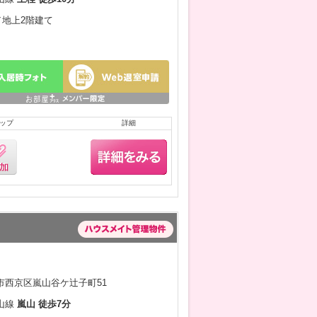
月／地上2階建て
ップ
詳細
市西京区嵐山谷ケ辻子町51
山線
嵐山 徒歩7分