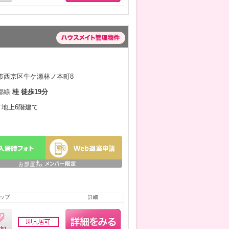
市西京区牛ケ瀬林ノ本町8
都線
桂 徒歩19分
月／地上6階建て
ップ
詳細