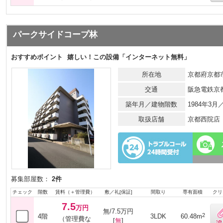
パークサイドコープ林
おすすめポイント
嬉しい！この設備「インターネット無料」
所在地
京都府京都
交通
阪急電鉄京
築年月／建物階数
1984年3
取扱店舗
京都西院店
募集部屋数：
2件
チェック
階数
賃料（＋管理費）
敷／礼[保証]
間取り
専有面積
クリ
7.5
万円
無/7.5万円
2
4階
3LDK
60.48m
（管理費な
[
無
]