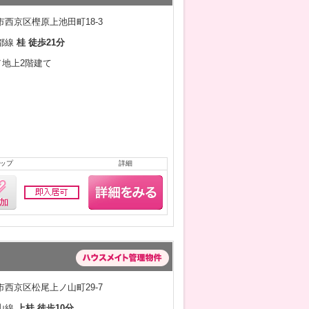
西京区樫原上池田町18-3
都線
桂 徒歩21分
月／地上2階建て
ップ
詳細
西京区松尾上ノ山町29-7
山線
上桂 徒歩10分