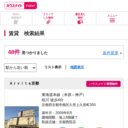
ペ
ペ
こ
こ
こ
ー
ー
こ
こ
こ
ジ
ジ
か
か
か
前回の
クリップ
最近見た
の
内
ら
ら
ら
メニュー
検索物件
した物件
物件
先
を
ヘ
本
フ
頭
移
ッ
文
ッ
に
動
ダ
に
タ
賃貸 検索結果
な
す
情
な
情
り
る
報
り
報
ま
た
に
ま
に
す。
め
な
す。
な
48件
見つかりました
条件変更
の
り
り
リ
ま
ま
ン
す。
す。
ク
リスト表示
地図表示
で
す。
ヘ
Ａｒｖｉｔａ京都
ハウスメイト管理物件
ッ
ダ
情
東海道本線（米原～神戸）
報
桂川 徒歩4分
に
京都府京都市南区久世上久世町350
移
動
築年月：2009年8月
し
建物階数：地上6階建て
ま
取扱店舗：京都西院店
す