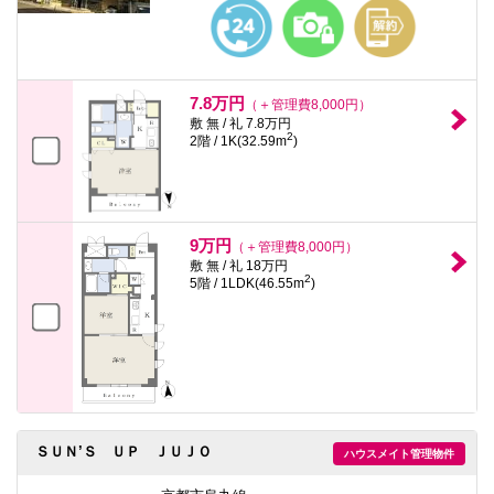
本
文
に
移
動
し
7.8万円
（＋管理費8,000円）
ま
敷 無 / 礼 7.8万円
す
2
2階 / 1K(32.59m
)
フ
ッ
タ
情
報
に
9万円
（＋管理費8,000円）
移
敷 無 / 礼 18万円
動
2
5階 / 1LDK(46.55m
)
し
ま
す
ＳＵＮ’Ｓ ＵＰ ＪＵＪＯ
ハウスメイト管理物件