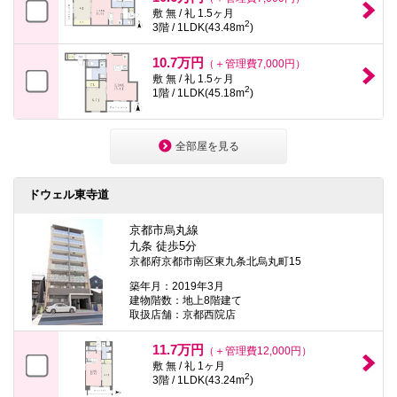
敷 無 / 礼 1.5ヶ月
2
3階 / 1LDK(43.48m
)
10.7万円
（＋管理費7,000円）
敷 無 / 礼 1.5ヶ月
2
1階 / 1LDK(45.18m
)
全部屋を見る
ドウェル東寺道
京都市烏丸線
九条 徒歩5分
京都府京都市南区東九条北烏丸町15
築年月：2019年3月
建物階数：地上8階建て
取扱店舗：京都西院店
11.7万円
（＋管理費12,000円）
敷 無 / 礼 1ヶ月
2
3階 / 1LDK(43.24m
)