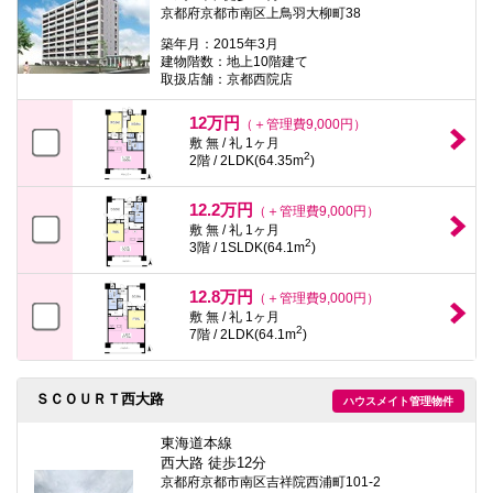
京都府京都市南区上鳥羽大柳町38
築年月：2015年3月
建物階数：地上10階建て
取扱店舗：京都西院店
12万円
（＋管理費9,000円）
敷 無 / 礼 1ヶ月
2
2階 / 2LDK(64.35m
)
12.2万円
（＋管理費9,000円）
敷 無 / 礼 1ヶ月
2
3階 / 1SLDK(64.1m
)
12.8万円
（＋管理費9,000円）
敷 無 / 礼 1ヶ月
2
7階 / 2LDK(64.1m
)
ＳＣＯＵＲＴ西大路
ハウスメイト管理物件
東海道本線
西大路 徒歩12分
京都府京都市南区吉祥院西浦町101-2