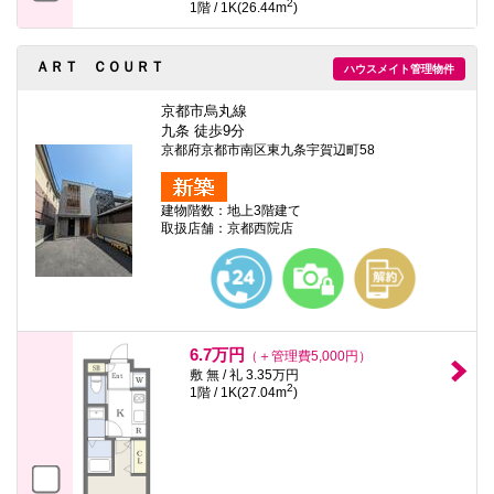
2
1階 / 1K(26.44m
)
ＡＲＴ ＣＯＵＲＴ
ハウスメイト管理物件
京都市烏丸線
九条 徒歩9分
京都府京都市南区東九条宇賀辺町58
建物階数：地上3階建て
取扱店舗：京都西院店
6.7万円
（＋管理費5,000円）
敷 無 / 礼 3.35万円
2
1階 / 1K(27.04m
)