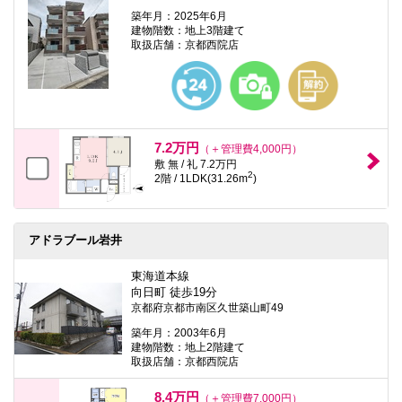
築年月：2025年6月
建物階数：地上3階建て
取扱店舗：京都西院店
7.2万円
（＋管理費4,000円）
敷 無 / 礼 7.2万円
2
2階 / 1LDK(31.26m
)
アドラブール岩井
東海道本線
向日町 徒歩19分
京都府京都市南区久世築山町49
築年月：2003年6月
建物階数：地上2階建て
取扱店舗：京都西院店
8.4万円
（＋管理費7,000円）