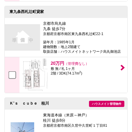
東九条西札辻町貸家
京都市烏丸線
九条 徒歩7分
京都府京都市南区東九条西札辻町22-1
築年月：1985年1月
建物階数：地上2階建て
取扱店舗：ハウスメイトネットワーク烏丸御池店
20万円
（管理費なし）
敷 無 / 礼 1ヶ月
2
2階 / 3DK(74.17m
)
Ｋ’ｓ ｃｕｂｅ 桂川
ハウスメイト管理物件
東海道本線（米原～神戸）
桂川 徒歩8分
京都府京都市南区久世中久世町１丁目81