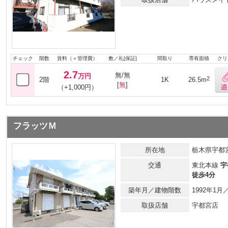
チェック
階数
賃料（＋管理費）
敷／礼[保証]
間取り
専有面積
クリ
2.7
無/無
万円
2
2階
1K
26.5m
[
無
]
（+1,000円）
フラッツＭ
所在地
栃木県宇都宮
交通
東北本線
宇
徒歩4分
築年月／建物階数
1992年1
取扱店舗
宇都宮店