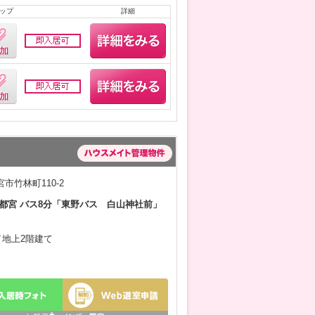
ップ
詳細
市竹林町110-2
都宮 バス8分「東野バス 白山神社前」
月／地上2階建て