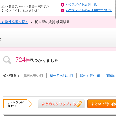
ハウスメイト店舗一覧
ション・賃貸アパート・賃貸一戸建ての
ハウスメイトの管理物件について
は【ハウスメイト】におまかせ！
から物件検索を探す
栃木県の賃貸 検索結果
果
724
件
見つかりました
並び替え：
賃料の安い順
築年月の浅い順
駅から近い順
面積