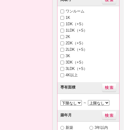
ワンルーム
1K
1DK（+S）
1LDK（+S）
2K
2DK（+S）
2LDK（+S）
3K
3DK（+S）
3LDK（+S）
4K以上
専有面積
～
築年月
新築
3年以内