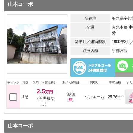
山本コーポ
所在地
栃木県宇都宮
交通
東北本線
宇
分
築年月／建物階数
1999年3
取扱店舗
宇都宮店
チェック
階数
賃料（＋管理費）
敷／礼[保証]
間取り
専有面積
クリ
2.5
万円
無/無
2
1階
ワンルーム
25.76m
（管理費な
[
無
]
し）
山本コーポ