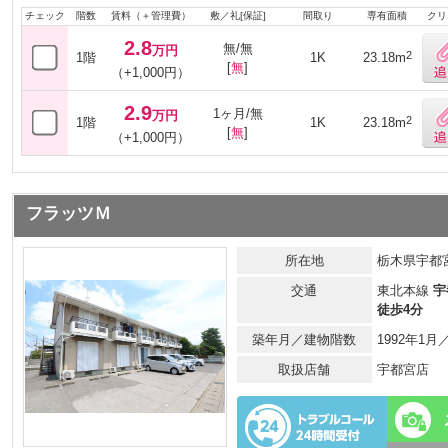
チェック
階数
賃料（＋管理費）
敷／礼[保証]
間取り
専有面積
クリ
2.8
無/無
万円
2
1階
1K
23.18m
[
無
]
（+1,000円）
2.9
1ヶ月/無
万円
2
1階
1K
23.18m
[
無
]
（+1,000円）
フラッツＭ
所在地
栃木県宇都宮
交通
東北本線
宇
徒歩4分
築年月／建物階数
1992年1
取扱店舗
宇都宮店