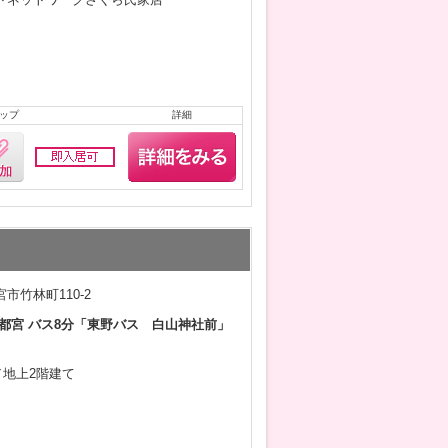
ップ
詳細
市竹林町110-2
都宮 バス8分「東野バス 白山神社前」
月／地上2階建て