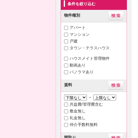
条件を絞り込む
物件種別
アパート
マンション
戸建
タウン・テラスハウス
ハウスメイト管理物件
動画あり
パノラマあり
賃料
～
共益費/管理費含む
敷金無し
礼金無し
仲介手数料無料
間取り