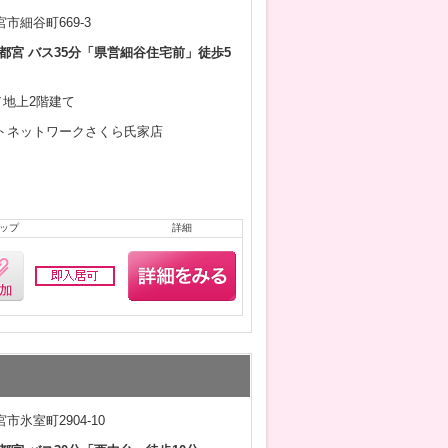
市細谷町669-3
都宮 バス35分「県営細谷住宅前」徒歩5
月／地上2階建て
トネットワークさくら氏家店
ップ
詳細
市氷室町2904-10