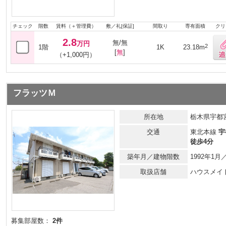
チェック
階数
賃料（＋管理費）
敷／礼[保証]
間取り
専有面積
クリ
2.8
無/無
万円
2
1階
1K
23.18m
[
無
]
（+1,000円）
フラッツＭ
所在地
栃木県宇都宮
交通
東北本線
宇
徒歩4分
築年月／建物階数
1992年1
取扱店舗
ハウスメイ
募集部屋数：
2件