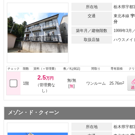
所在地
栃木県宇都宮
交通
東北本線
宇
分
築年月／建物階数
1999年3
取扱店舗
ハウスメイ
チェック
階数
賃料（＋管理費）
敷／礼[保証]
間取り
専有面積
クリ
2.5
万円
無/無
2
1階
ワンルーム
25.76m
（管理費な
[
無
]
し）
メゾン・ド・クィーン
所在地
栃木県宇都宮