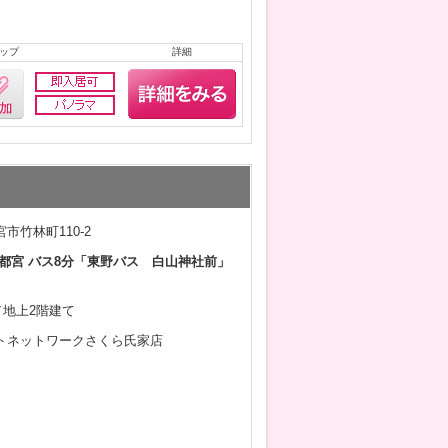
ップ
詳細
市竹林町110-2
都宮 バス8分「東野バス 白山神社前」
月／地上2階建て
トネットワークさくら氏家店