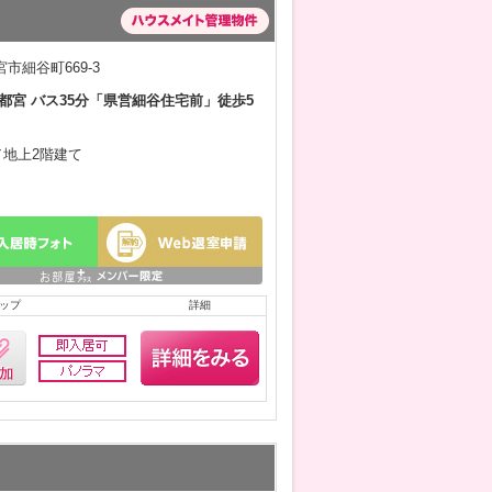
市細谷町669-3
都宮 バス35分「県営細谷住宅前」徒歩5
月／地上2階建て
ップ
詳細