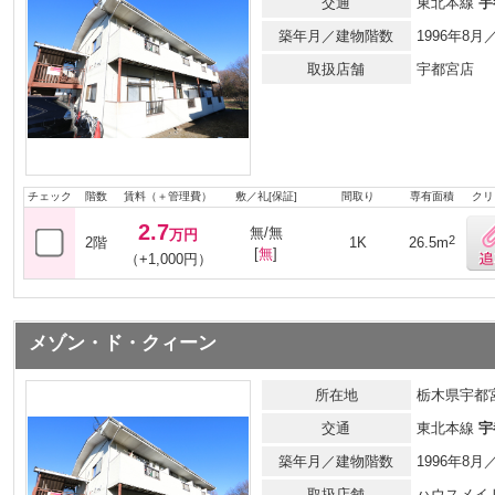
交通
東北本線
宇
築年月／建物階数
1996年8
取扱店舗
宇都宮店
チェック
階数
賃料（＋管理費）
敷／礼[保証]
間取り
専有面積
クリ
2.7
無/無
万円
2
2階
1K
26.5m
[
無
]
（+1,000円）
メゾン・ド・クィーン
所在地
栃木県宇都宮
交通
東北本線
宇
築年月／建物階数
1996年8
取扱店舗
ハウスメイ