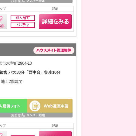
ップ
詳細
市氷室町2904-10
都宮 バス30分「西中台」徒歩10分
月／地上2階建て
ップ
詳細