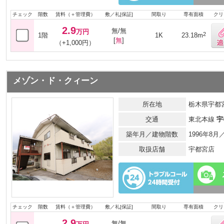
チェック
階数
賃料（＋管理費）
敷／礼[保証]
間取り
専有面積
クリ
2.9
無/無
万円
2
1階
1K
23.18m
[
無
]
（+1,000円）
メゾン・ド・クィーン
所在地
栃木県宇都宮
交通
東北本線
宇
築年月／建物階数
1996年8
取扱店舗
宇都宮店
チェック
階数
賃料（＋管理費）
敷／礼[保証]
間取り
専有面積
クリ
2.9
無/無