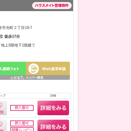
市光町２丁目19-7
立 徒歩17分
月／地上5階地下1階建て
ップ
詳細