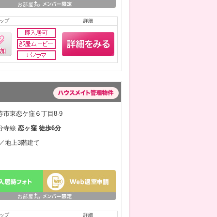
ップ
詳細
市東恋ケ窪６丁目8-9
分寺線
恋ヶ窪 徒歩6分
月／地上3階建て
ップ
詳細