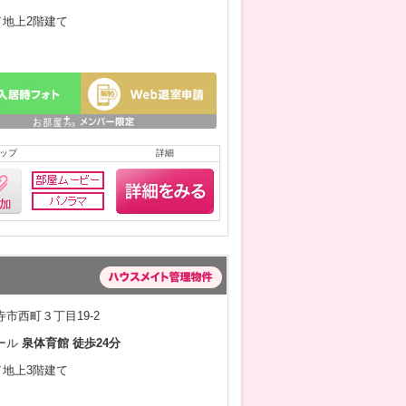
月／地上2階建て
ップ
詳細
市西町３丁目19-2
ール
泉体育館 徒歩24分
月／地上3階建て