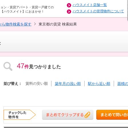
ハウスメイト店舗一覧
ション・賃貸アパート・賃貸一戸建ての
ハウスメイトの管理物件について
は【ハウスメイト】におまかせ！
から物件検索を探す
東京都の賃貸 検索結果
果
47
件
見つかりました
並び替え：
賃料の安い順
築年月の浅い順
駅から近い順
面積