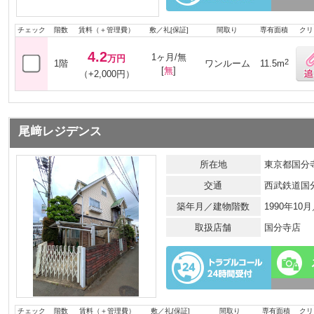
チェック
階数
賃料（＋管理費）
敷／礼[保証]
間取り
専有面積
クリ
4.2
1ヶ月/無
万円
2
1階
ワンルーム
11.5m
[
無
]
（+2,000円）
尾﨑レジデンス
所在地
東京都国分寺
交通
西武鉄道国
築年月／建物階数
1990年10
取扱店舗
国分寺店
チェック
階数
賃料（＋管理費）
敷／礼[保証]
間取り
専有面積
クリ