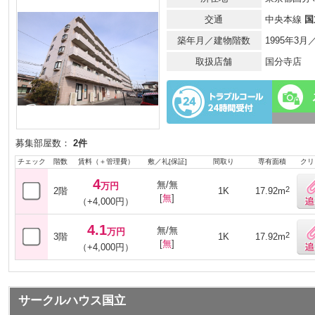
交通
中央本線
国
築年月／建物階数
1995年3
取扱店舗
国分寺店
募集部屋数：
2件
チェック
階数
賃料（＋管理費）
敷／礼[保証]
間取り
専有面積
クリ
4
無/無
万円
2
2階
1K
17.92m
[
無
]
（+4,000円）
4.1
無/無
万円
2
3階
1K
17.92m
[
無
]
（+4,000円）
サークルハウス国立