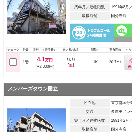
築年月／建物階数
1991年8
取扱店舗
国分寺店
チェック
階数
賃料（＋管理費）
敷／礼[保証]
間取り
専有面積
クリ
4.1
無/無
万円
2
1階
1K
20.7m
[
無
]
（+2,000円）
メンバーズタウン国立
所在地
東京都国分寺
交通
多摩モノレ
築年月／建物階数
1991年2
取扱店舗
国分寺店