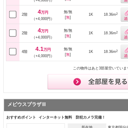
（+4,000円）
4
無/無
万円
2
2階
1K
18.36m
[
無
]
（+4,000円）
4
無/無
万円
2
2階
1K
18.36m
[
無
]
（+4,000円）
4.1
無/無
万円
2
4階
1K
18.36m
[
無
]
（+4,000円）
この物件はあと3部屋空いていま
メビウスプラザⅢ
おすすめポイント
インターネット無料 防犯カメラ完備！
所在地
東京都国分寺