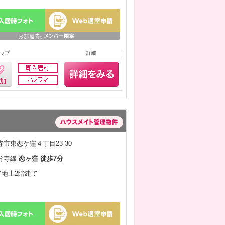
ップ
詳細
市東恋ケ窪４丁目23-30
分寺線
恋ヶ窪 徒歩7分
月／地上2階建て