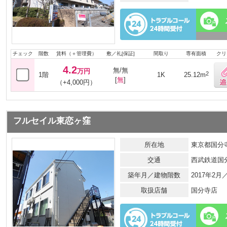
チェック
階数
賃料（＋管理費）
敷／礼[保証]
間取り
専有面積
クリ
4.2
無/無
万円
2
1階
1K
25.12m
[
無
]
（+4,000円）
フルセイル東恋ヶ窪
所在地
東京都国分寺
交通
西武鉄道国
築年月／建物階数
2017年2
取扱店舗
国分寺店