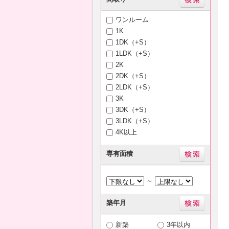
ワンルーム
1K
1DK（+S）
1LDK（+S）
2K
2DK（+S）
2LDK（+S）
3K
3DK（+S）
3LDK（+S）
4K以上
専有面積
～
築年月
新築
3年以内