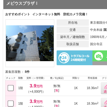
メビウスプラザⅠ
おすすめポイント
インターネット無料 防犯カメラ完備！
所在地
東京都国分寺
交通
中央本線
国
築年月／建物階数
1990年6
取扱店舗
国分寺店
募集部屋数：
8件
チェック
階数
賃料（＋管理費）
敷／礼[保証]
間取り
専有面積
クリ
3.9
無/無
万円
2
1階
1K
18.36m
[
無
]
（+4,000円）
3.9
無/無
万円
2
1階
1K
18.36m
[
無
]