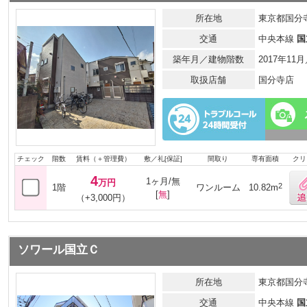
所在地
東京都国分寺
交通
中央本線
国
築年月／建物階数
2017年11
取扱店舗
国分寺店
チェック
階数
賃料（＋管理費）
敷／礼[保証]
間取り
専有面積
クリ
4
1ヶ月/無
万円
2
1階
ワンルーム
10.82m
[
無
]
（+3,000円）
ソワール国立Ｃ
所在地
東京都国分寺
交通
中央本線
国