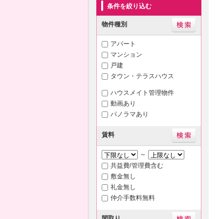
条件を絞り込む
物件種別
アパート
マンション
戸建
タウン・テラスハウス
ハウスメイト管理物件
動画あり
パノラマあり
賃料
～
共益費/管理費含む
敷金無し
礼金無し
仲介手数料無料
間取り