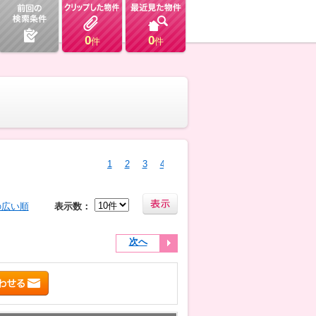
0
0
件
件
1
2
3
4
の広い順
表示数：
次へ