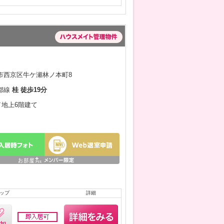
市西京区牛ケ瀬林ノ本町8
都線
桂 徒歩19分
月／地上6階建て
ップ
詳細