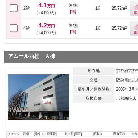
4.1
無/無
万円
2
2階
1K
25.72m
[
無
]
（+4,000円）
4.2
無/無
万円
2
4階
1K
25.72m
[
無
]
（+4,000円）
アムール西桂 Ａ棟
所在地
京都府京都市
交通
阪急電鉄京
築年月／建物階数
2005年3
取扱店舗
京都西院店
チェック
階数
賃料（＋管理費）
敷／礼[保証]
間取り
専有面積
クリ