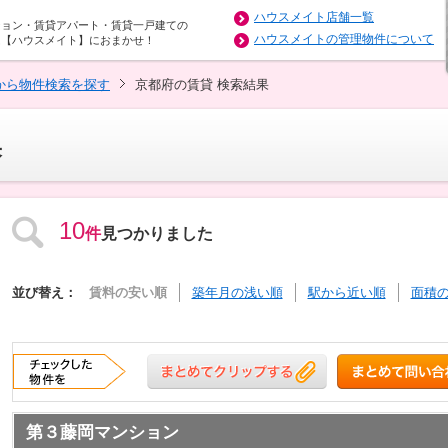
ハウスメイト店舗一覧
ション・賃貸アパート・賃貸一戸建ての
ハウスメイトの管理物件について
は【ハウスメイト】におまかせ！
から物件検索を探す
京都府の賃貸 検索結果
果
10
件
見つかりました
並び替え：
賃料の安い順
築年月の浅い順
駅から近い順
面積
第３藤岡マンション