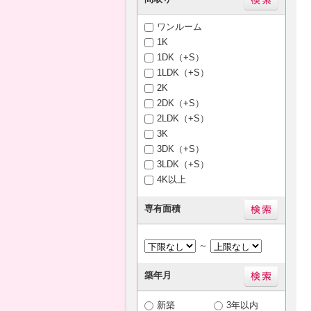
ワンルーム
1K
1DK（+S）
1LDK（+S）
2K
2DK（+S）
2LDK（+S）
3K
3DK（+S）
3LDK（+S）
4K以上
専有面積
～
築年月
新築
3年以内