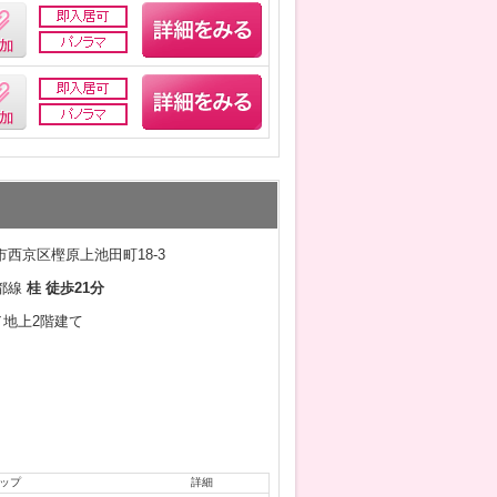
西京区樫原上池田町18-3
都線
桂 徒歩21分
月／地上2階建て
ップ
詳細