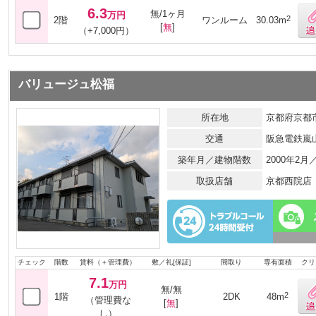
6.3
無/1ヶ月
万円
2
2階
ワンルーム
30.03m
[
無
]
（+7,000円）
バリュージュ松福
所在地
京都府京都市
交通
阪急電鉄嵐
築年月／建物階数
2000年2
取扱店舗
京都西院店
チェック
階数
賃料（＋管理費）
敷／礼[保証]
間取り
専有面積
クリ
7.1
万円
無/無
2
1階
2DK
48m
（管理費な
[
無
]
し）