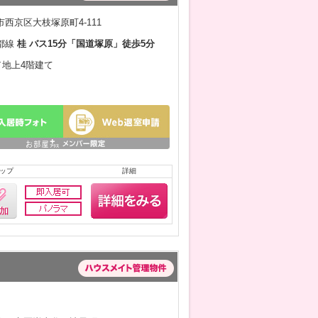
西京区大枝塚原町4-111
都線
桂 バス15分「国道塚原」徒歩5分
月／地上4階建て
ップ
詳細