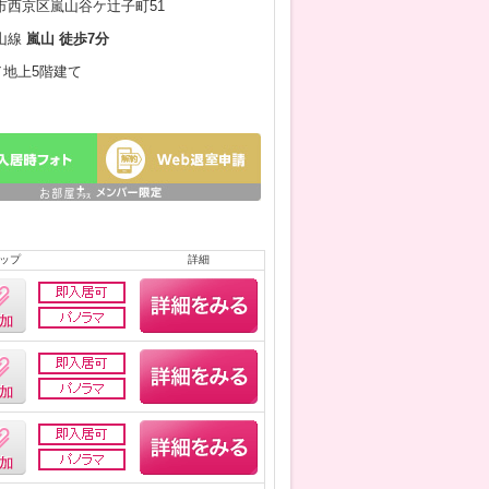
市西京区嵐山谷ケ辻子町51
山線
嵐山 徒歩7分
月／地上5階建て
ップ
詳細