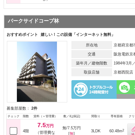
パークサイドコープ林
おすすめポイント
嬉しい！この設備「インターネット無料」
所在地
京都府京都
交通
阪急電鉄京
築年月／建物階数
1984年3
取扱店舗
京都西院店
募集部屋数：
2件
チェック
階数
賃料（＋管理費）
敷／礼[保証]
間取り
専有面積
クリ
7.5
万円
無/7.5万円
2
4階
3LDK
60.48m
（管理費な
[
無
]