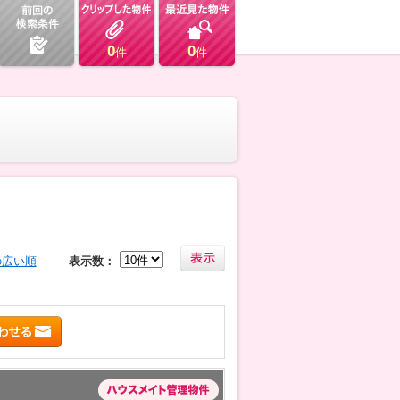
0
0
件
件
の広い順
表示数：