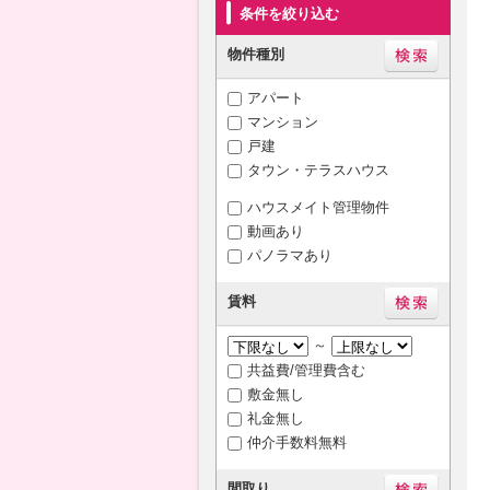
条件を絞り込む
物件種別
アパート
マンション
戸建
タウン・テラスハウス
ハウスメイト管理物件
動画あり
パノラマあり
賃料
～
共益費/管理費含む
敷金無し
礼金無し
仲介手数料無料
間取り