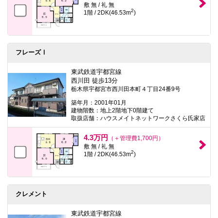
敷 無 / 礼 無
2
1階 / 2DK(46.53m
)
フレーズⅠ
東武鉄道宇都宮線
西川田 徒歩13分
栃木県宇都宮市西川田本町４丁目24番9号
築年月：2001年01月
建物階数：地上2階地下0階建て
取扱店舗：ハウスメイトネットワークさくら氏家店
4.3万円
（＋管理費1,700円）
敷 無 / 礼 無
2
1階 / 2DK(46.53m
)
クレメント
東武鉄道宇都宮線