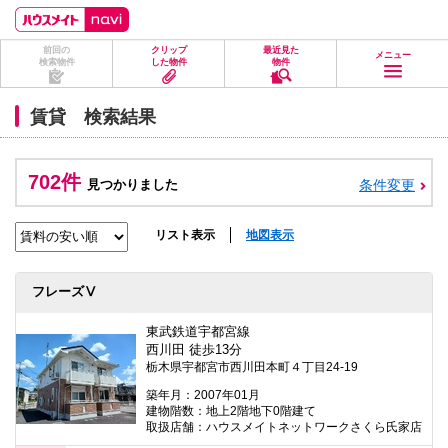
ペ
ペ
こ
こ
こ
ー
ー
こ
こ
こ
ジ
ジ
か
か
か
前回の
クリップ
最近見た
の
内
ら
ら
ら
メニュー
検索物件
した物件
物件
先
を
ヘ
本
フ
頭
移
ッ
文
ッ
に
動
ダ
に
タ
賃貸 検索結果
な
す
情
な
情
り
る
報
り
報
ま
た
に
ま
に
す。
め
な
す。
な
702件
見つかりました
条件変更
の
り
り
リ
ま
ま
ン
す。
す。
ク
リスト表示
地図表示
で
す。
ヘ
フレーズⅤ
ッ
ダ
情
東武鉄道宇都宮線
報
西川田 徒歩13分
に
栃木県宇都宮市西川田本町４丁目24-19
移
動
築年月：2007年01月
し
建物階数：地上2階地下0階建て
ま
取扱店舗：ハウスメイトネットワークさくら氏家店
す