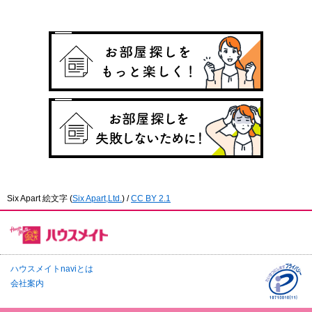
Six Apart 絵文字
(
Six Apart,Ltd.
) /
CC BY 2.1
ハウスメイトnaviとは
会社案内