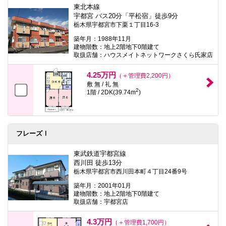
東北本線
宇都宮 バス20分「平松宿」徒歩9分
栃木県宇都宮市下栗１丁目16-3
築年月：1988年11月
建物階数：地上2階地下0階建て
取扱店舗：ハウスメイトネットワークさくら氏家店
4.25万円
（＋管理費2,200円）
敷 無 / 礼 無
2
1階 / 2DK(39.74m
)
フレーズⅠ
東武鉄道宇都宮線
西川田 徒歩13分
栃木県宇都宮市西川田本町４丁目24番9号
築年月：2001年01月
建物階数：地上2階地下0階建て
取扱店舗：宇都宮店
4.3万円
（＋管理費1,700円）