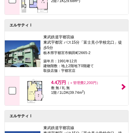
2階 / 1K(29.68m
)
エルサティⅠ
東武鉄道宇都宮線
東武宇都宮 バス15分「富士見小学校北口」徒
歩5分
栃木県宇都宮市鶴田町2665-2
築年月：1991年12月
建物階数：地上2階地下0階建て
取扱店舗：宇都宮店
4.4万円
（＋管理費2,200円）
敷 無 / 礼 無
2
1階 / 1LDK(39.74m
)
エルサティⅠ
東武鉄道宇都宮線