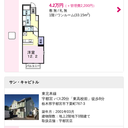
本
4.2万円
（＋管理費2,200円）
文
敷 無 / 礼 無
に
2
1階 / ワンルーム(33.15m
)
移
動
し
ま
す
フ
ッ
タ
情
報
に
移
動
し
ま
サン・キャピトル
す
東北本線
宇都宮 バス20分「東高校前」徒歩8分
栃木県宇都宮市下栗町767-3
築年月：2001年03月
建物階数：地上2階地下0階建て
取扱店舗：宇都宮店