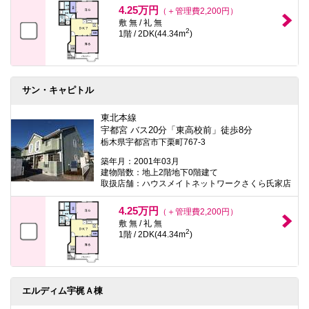
4.25万円
（＋管理費2,200円）
敷 無 / 礼 無
2
1階 / 2DK(44.34m
)
サン・キャピトル
東北本線
宇都宮 バス20分「東高校前」徒歩8分
栃木県宇都宮市下栗町767-3
築年月：2001年03月
建物階数：地上2階地下0階建て
取扱店舗：ハウスメイトネットワークさくら氏家店
4.25万円
（＋管理費2,200円）
敷 無 / 礼 無
2
1階 / 2DK(44.34m
)
エルディム宇梶Ａ棟