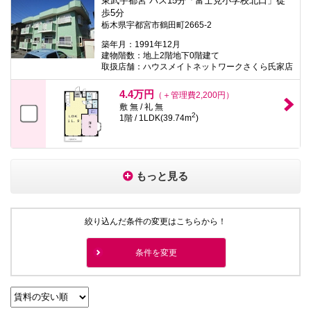
東武宇都宮 バス15分「富士見小学校北口」徒
歩5分
栃木県宇都宮市鶴田町2665-2
築年月：1991年12月
建物階数：地上2階地下0階建て
取扱店舗：ハウスメイトネットワークさくら氏家店
4.4万円
（＋管理費2,200円）
敷 無 / 礼 無
2
1階 / 1LDK(39.74m
)
もっと見る
絞り込んだ条件の変更はこちらから！
条件を変更