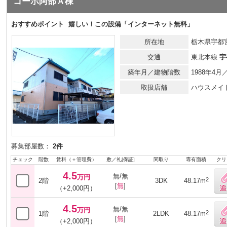
コーポ阿部Ａ棟
おすすめポイント
嬉しい！この設備「インターネット無料」
所在地
栃木県宇都宮
交通
東北本線
宇
築年月／建物階数
1988年4
取扱店舗
ハウスメイ
募集部屋数：
2件
チェック
階数
賃料（＋管理費）
敷／礼[保証]
間取り
専有面積
クリ
4.5
無/無
万円
2
2階
3DK
48.17m
[
無
]
（+2,000円）
4.5
無/無
万円
2
1階
2LDK
48.17m
[
無
]
（+2,000円）