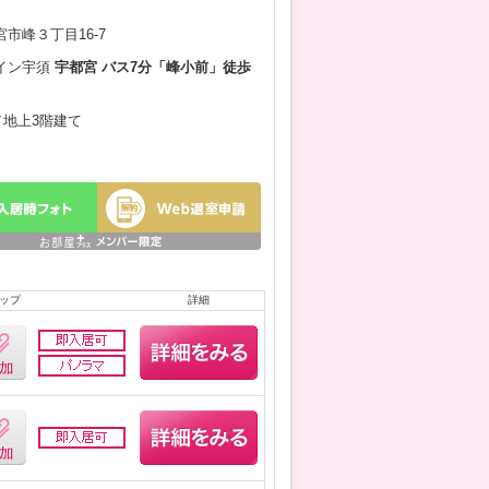
市峰３丁目16-7
イン宇須
宇都宮 バス7分「峰小前」徒歩
月／地上3階建て
ップ
詳細