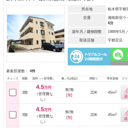
所在地
栃木県宇都宮
交通
湘南新宿ラ
4分
築年月／建物階数
1988年5
取扱店舗
宇都宮店
募集部屋数：
4件
チェック
階数
賃料（＋管理費）
敷／礼[保証]
間取り
専有面積
クリ
4.5
万円
無/無
2
3階
2DK
45m
（管理費な
[
無
]
し）
4.5
万円
無/無
2
3階
2DK
45m
（管理費な
[
無
]
し）