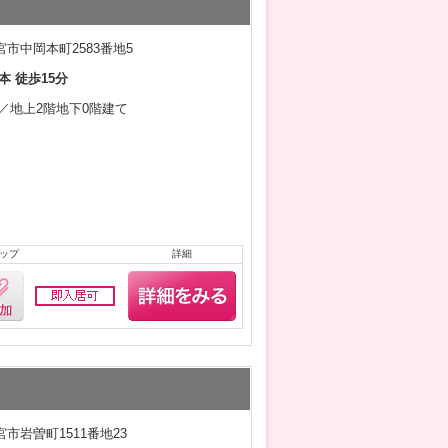
市中岡本町2583番地5
本 徒歩15分
7月／地上2階地下0階建て
ップ
詳細
市岩曽町1511番地23