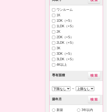
ワンルーム
1K
1DK（+S）
1LDK（+S）
2K
2DK（+S）
2LDK（+S）
3K
3DK（+S）
3LDK（+S）
4K以上
専有面積
～
築年月
新築
3年以内