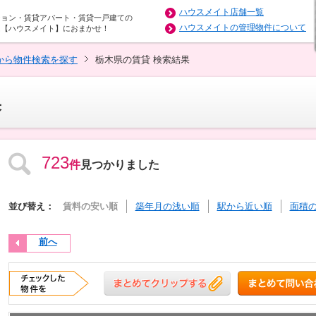
ハウスメイト店舗一覧
ション・賃貸アパート・賃貸一戸建ての
ハウスメイトの管理物件について
は【ハウスメイト】におまかせ！
から物件検索を探す
栃木県の賃貸 検索結果
果
723
件
見つかりました
並び替え：
賃料の安い順
築年月の浅い順
駅から近い順
面積
前へ