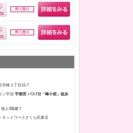
市峰３丁目16-7
イン宇須
宇都宮 バス7分「峰小前」徒歩
月／地上3階建て
トネットワークさくら氏家店