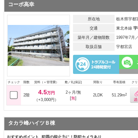
コーポ高幸
所在地
栃木県宇都宮
交通
東北本線
宇
築年月／建物階数
1997年7
取扱店舗
宇都宮店
チェック
階数
賃料（＋管理費）
敷／礼[保証]
間取り
専有面積
クリ
4.5
2ヶ月/無
万円
2
2階
2LDK
51.29m
[
無
]
（+3,000円）
タカラ峰ハイツＢ棟
おすすめポイント
犯罪の抑止力に！防犯カメラあり