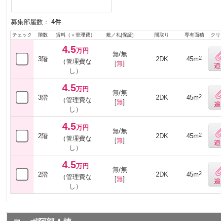
募集部屋数：
4件
チェック
階数
賃料（＋管理費）
敷／礼[保証]
間取り
専有面積
クリ
4.5
万円
無/無
2
3階
2DK
45m
（管理費な
[
無
]
し）
4.5
万円
無/無
2
3階
2DK
45m
（管理費な
[
無
]
し）
4.5
万円
無/無
2
2階
2DK
45m
（管理費な
[
無
]
し）
4.5
万円
無/無
2
2階
2DK
45m
（管理費な
[
無
]
し）