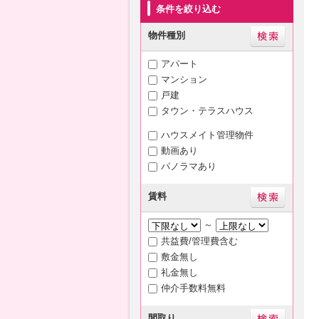
条件を絞り込む
物件種別
アパート
マンション
戸建
タウン・テラスハウス
ハウスメイト管理物件
動画あり
パノラマあり
賃料
～
共益費/管理費含む
敷金無し
礼金無し
仲介手数料無料
間取り