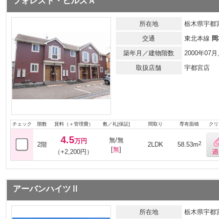
フォレスト・ヒルズＡ
所在地
栃木県宇都宮
交通
東北本線
岡
築年月／建物階数
2000年0
取扱店舗
宇都宮店
チェック
階数
賃料（＋管理費）
敷／礼[保証]
間取り
専有面積
クリ
4.5
無/無
万円
2
2階
2LDK
58.53m
[
無
]
（+2,200円）
アーバンハイツⅡ
所在地
栃木県宇都宮