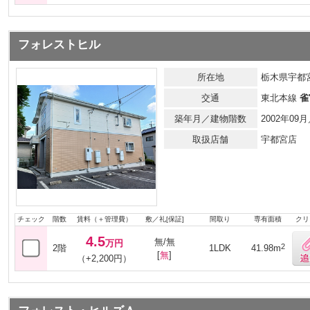
フォレストヒル
所在地
栃木県宇都
交通
東北本線
雀
築年月／建物階数
2002年0
取扱店舗
宇都宮店
チェック
階数
賃料（＋管理費）
敷／礼[保証]
間取り
専有面積
クリ
4.5
無/無
万円
2
2階
1LDK
41.98m
[
無
]
（+2,200円）