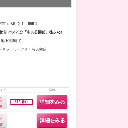
市宝木町２丁目869-1
都宮 バス29分「中丸公園前」徒歩4分
月／地上2階建て
トネットワークさくら氏家店
ップ
詳細