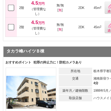
4.5
万円
無/無
2
2階
2DK
45m
（管理費な
[
無
]
し）
4.5
万円
無/無
2
2階
2DK
45m
（管理費な
[
無
]
し）
タカラ峰ハイツＢ棟
おすすめポイント
犯罪の抑止力に！防犯カメラあり
所在地
栃木県宇都宮
交通
湘南新宿ラ
4分
築年月／建物階数
1988年5
取扱店舗
ハウスメイ