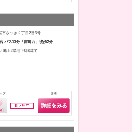
宮市さつき２丁目2番3号
宮 バス13分「南町西」徒歩2分
9月／地上2階地下0階建て
ップ
詳細