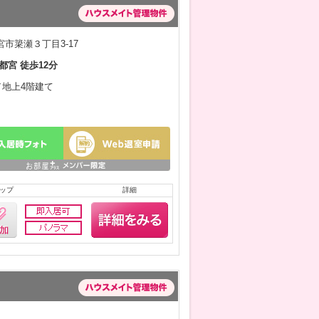
市簗瀬３丁目3-17
都宮 徒歩12分
月／地上4階建て
ップ
詳細