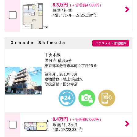
8.3万円
（＋管理費4,000円）
敷 無 / 礼 無
2
4階 / ワンルーム(25.13m
)
Ｇｒａｎｄｅ Ｓｈｉｍｏｄａ
ハウスメイト管理物件
中央本線
国分寺 徒歩5分
東京都国分寺市本町２丁目25-6
築年月：2013年3月
建物階数：地上5階建て
取扱店舗：国分寺店
8.4万円
（＋管理費6,000円）
敷 無 / 礼 2ヶ月
2
4階 / 1K(22.33m
)