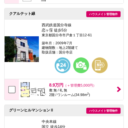
クアルテット緑
ハウスメイト管理物件
西武鉄道国分寺線
恋ヶ窪 徒歩5分
東京都国分寺市戸倉１丁目12-61
築年月：2009年7月
建物階数：地上2階建て
取扱店舗：国分寺店
8.9万円
（＋管理費5,000円）
敷 無 / 礼 無
2
2階 / ワンルーム(34.98m
)
グリーンヒルマンションⅡ
ハウスメイト管理物件
中央本線
国立 徒歩14分