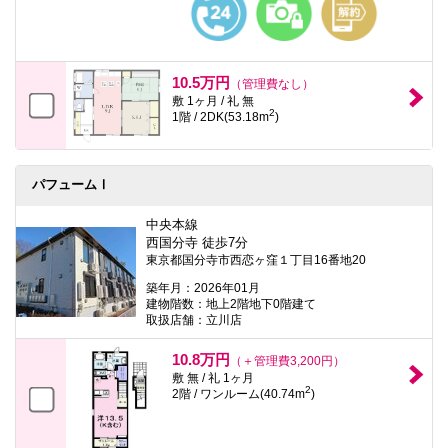
10.5万円
（管理費なし）
敷 1ヶ月 / 礼 無
2
1階 / 2DK(53.18m
)
パフュームⅠ
中央本線
西国分寺 徒歩7分
東京都国分寺市西恋ヶ窪１丁目16番地20
築年月：2026年01月
建物階数：地上2階地下0階建て
取扱店舗：立川店
10.8万円
（＋管理費3,200円）
敷 無 / 礼 1ヶ月
2
2階 / ワンルーム(40.74m
)