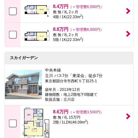
8.4万円
（＋管理費6,000円）
敷 無 / 礼 2ヶ月
2
4階 / 1K(22.33m
)
8.8万円
（＋管理費6,000円）
敷 無 / 礼 2ヶ月
2
5階 / 1K(22.33m
)
スカイガーデン
中央本線
立川 バス7分「東栄会」徒歩7分
東京都国分寺市西町５丁目25-1
築年月：2013年12月
建物階数：地上2階地下0階建て
取扱店舗：立川店
8.6万円
（＋管理費3,500円）
敷 無 / 礼 15万円
2
2階 / 1LDK(46.09m
)