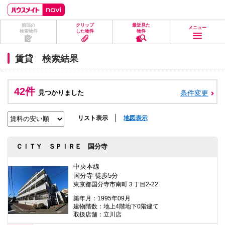
ペ
ペ
こ
こ
こ
ー
ー
こ
こ
こ
ジ
ジ
か
か
か
前回の
クリップ
最近見た
の
内
ら
ら
ら
メニュー
検索物件
した物件
物件
先
を
ヘ
本
フ
頭
移
ッ
文
ッ
に
動
ダ
に
タ
賃貸 検索結果
な
す
情
な
情
り
る
報
り
報
ま
た
に
ま
に
す。
め
な
す。
な
42件
見つかりました
条件変更
の
り
り
リ
ま
ま
ン
す。
す。
ク
リスト表示
地図表示
で
す。
ヘ
ＣＩＴＹ ＳＰＩＲＥ 国分寺
ッ
ダ
情
中央本線
報
国分寺 徒歩5分
に
東京都国分寺市南町３丁目2-22
移
動
築年月：1995年09月
し
建物階数：地上4階地下0階建て
ま
取扱店舗：立川店
す