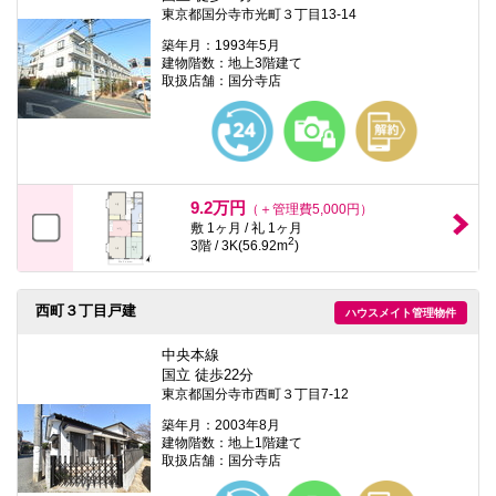
東京都国分寺市光町３丁目13-14
築年月：1993年5月
建物階数：地上3階建て
取扱店舗：国分寺店
9.2万円
（＋管理費5,000円）
敷 1ヶ月 / 礼 1ヶ月
2
3階 / 3K(56.92m
)
西町３丁目戸建
ハウスメイト管理物件
中央本線
国立 徒歩22分
東京都国分寺市西町３丁目7-12
築年月：2003年8月
建物階数：地上1階建て
取扱店舗：国分寺店