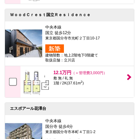
ＷｏｏｄＣｒｅｓｔ国立Ｒｅｓｉｄｅｎｃｅ
中央本線
国立 徒歩12分
東京都国分寺市光町２丁目10-17
建物階数：地上2階地下0階建て
取扱店舗：立川店
12.1万円
（＋管理費3,000円）
敷 無 / 礼 無
2
1階 / 2K(37.61m
)
エスポアール花澤台
中央本線
国分寺 徒歩4分
東京都国分寺市本町４丁目1-2