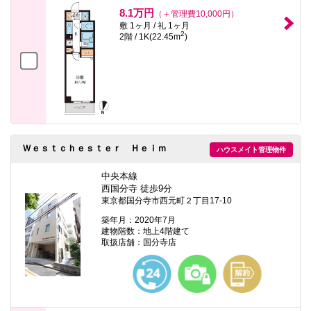
本
8.1万円
（＋管理費10,000円）
文
敷 1ヶ月 / 礼 1ヶ月
に
2
2階 / 1K(22.45m
)
移
動
し
ま
す
フ
ッ
タ
情
報
Ｗｅｓｔｃｈｅｓｔｅｒ Ｈｅｉｍ
に
ハウスメイト管理物件
移
動
中央本線
し
西国分寺 徒歩9分
ま
東京都国分寺市西元町２丁目17-10
す
築年月：2020年7月
建物階数：地上4階建て
取扱店舗：国分寺店