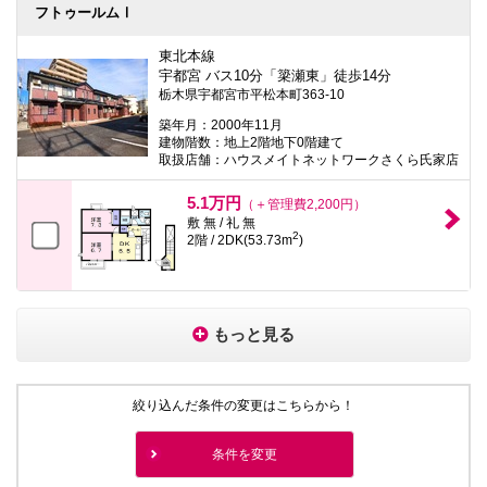
フトゥールムⅠ
東北本線
宇都宮 バス10分「簗瀬東」徒歩14分
栃木県宇都宮市平松本町363-10
築年月：2000年11月
建物階数：地上2階地下0階建て
取扱店舗：ハウスメイトネットワークさくら氏家店
5.1万円
（＋管理費2,200円）
敷 無 / 礼 無
2
2階 / 2DK(53.73m
)
もっと見る
絞り込んだ条件の変更はこちらから！
条件を変更