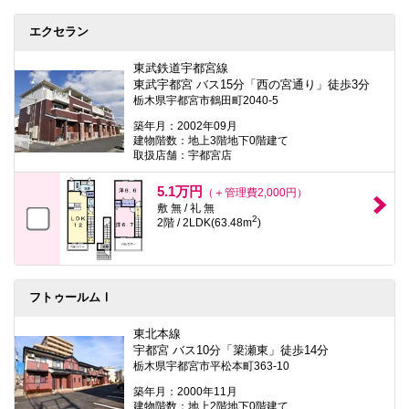
エクセラン
東武鉄道宇都宮線
東武宇都宮 バス15分「西の宮通り」徒歩3分
栃木県宇都宮市鶴田町2040-5
築年月：2002年09月
建物階数：地上3階地下0階建て
取扱店舗：宇都宮店
5.1万円
（＋管理費2,000円）
敷 無 / 礼 無
2
2階 / 2LDK(63.48m
)
フトゥールムⅠ
東北本線
宇都宮 バス10分「簗瀬東」徒歩14分
栃木県宇都宮市平松本町363-10
築年月：2000年11月
建物階数：地上2階地下0階建て