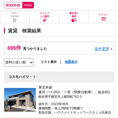
ペ
ペ
こ
こ
こ
ー
ー
こ
こ
こ
ジ
ジ
か
か
か
前回の
クリップ
最近見た
の
内
ら
ら
ら
メニュー
検索物件
した物件
物件
先
を
ヘ
本
フ
頭
移
ッ
文
ッ
に
動
ダ
に
タ
賃貸 検索結果
な
す
情
な
情
り
る
報
り
報
ま
た
に
ま
に
す。
め
な
す。
な
695件
見つかりました
条件変更
の
り
り
リ
ま
ま
ン
す。
す。
ク
リスト表示
地図表示
で
す。
ヘ
コスモハイツ・Ⅰ
ッ
ダ
情
東北本線
報
雀宮 バス10分「一里（関東自動車）」徒歩8分
に
栃木県宇都宮市上横田町762-3
移
動
築年月：2023年09月
し
建物階数：地上2階地下0階建て
ま
取扱店舗：ハウスメイトネットワークさくら氏家店
す