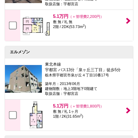
取扱店舗：宇都宮店
5.1万円
（＋管理費2,200円）
敷 無 / 礼 無
2
2階 / 2DK(53.73m
)
エルメゾン
東北本線
宇都宮 バス13分「泉ヶ丘三丁目」徒歩5分
栃木県宇都宮市泉が丘４丁目10番17号
築年月：2013年06月
建物階数：地上3階地下0階建て
取扱店舗：宇都宮店
5.1万円
（＋管理費1,800円）
敷 無 / 礼 1ヶ月
2
1階 / 2K(31.65m
)