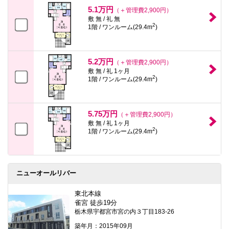
本
5.1万円
（＋管理費2,900円）
文
敷 無 / 礼 無
に
2
1階 / ワンルーム(29.4m
)
移
動
し
ま
5.2万円
す
（＋管理費2,900円）
フ
敷 無 / 礼 1ヶ月
2
ッ
1階 / ワンルーム(29.4m
)
タ
情
報
に
5.75万円
（＋管理費2,900円）
移
敷 無 / 礼 1ヶ月
動
2
1階 / ワンルーム(29.4m
)
し
ま
す
ニューオールリバー
東北本線
雀宮 徒歩19分
栃木県宇都宮市宮の内３丁目183-26
築年月：2015年09月