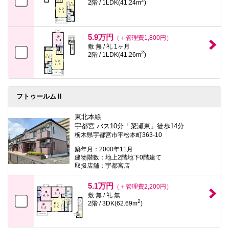
2
2階 / 1LDK(41.24m
)
5.9万円
（＋管理費1,800円）
敷 無 / 礼 1ヶ月
2
2階 / 1LDK(41.26m
)
フトゥールムⅡ
東北本線
宇都宮 バス10分「簗瀬東」徒歩14分
栃木県宇都宮市平松本町363-10
築年月：2000年11月
建物階数：地上2階地下0階建て
取扱店舗：宇都宮店
5.1万円
（＋管理費2,200円）
敷 無 / 礼 無
2
2階 / 3DK(62.69m
)