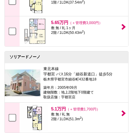
2
1階 / 1LDK(37.54m
)
5.65万円
（＋管理費3,000円）
敷 無 / 礼 1ヶ月
2
2階 / 1LDK(50.43m
)
ソリアードノーノ
東北本線
宇都宮 バス16分「細谷新道口」徒歩5分
栃木県宇都宮市細谷町432番地18
築年月：2005年09月
建物階数：地上2階地下0階建て
取扱店舗：宇都宮店
5.1万円
（＋管理費1,700円）
敷 無 / 礼 無
2
2階 / 1LDK(51.3m
)