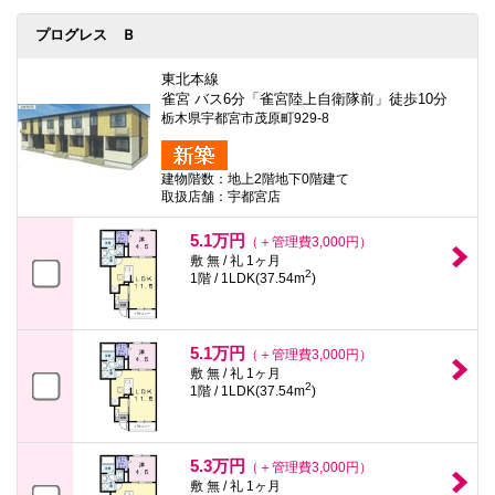
プログレス Ｂ
東北本線
雀宮 バス6分「雀宮陸上自衛隊前」徒歩10分
栃木県宇都宮市茂原町929-8
建物階数：地上2階地下0階建て
取扱店舗：宇都宮店
5.1万円
（＋管理費3,000円）
敷 無 / 礼 1ヶ月
2
1階 / 1LDK(37.54m
)
5.1万円
（＋管理費3,000円）
敷 無 / 礼 1ヶ月
2
1階 / 1LDK(37.54m
)
5.3万円
（＋管理費3,000円）
敷 無 / 礼 1ヶ月