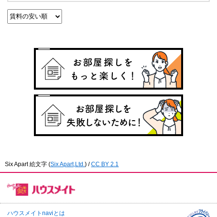
Six Apart 絵文字
(
Six Apart,Ltd.
) /
CC BY 2.1
ハウスメイトnaviとは