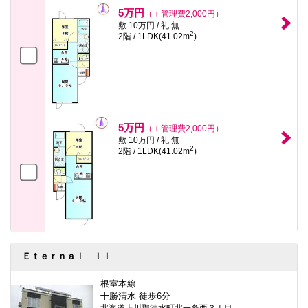
本
5万円
（＋管理費2,000円）
文
敷 10万円 / 礼 無
に
2
2階 / 1LDK(41.02m
)
移
動
し
ま
す
フ
ッ
タ
5万円
情
（＋管理費2,000円）
報
敷 10万円 / 礼 無
に
2
2階 / 1LDK(41.02m
)
移
動
し
ま
す
Ｅｔｅｒｎａｌ ＩＩ
根室本線
十勝清水 徒歩6分
北海道上川郡清水町北一条西３丁目