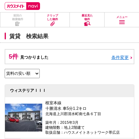
ペ
ペ
こ
こ
こ
ー
ー
こ
こ
こ
ジ
ジ
か
か
か
前回の
クリップ
最近見た
の
内
ら
ら
ら
メニュー
検索物件
した物件
物件
先
を
ヘ
本
フ
頭
移
ッ
文
ッ
に
動
ダ
に
タ
賃貸 検索結果
な
す
情
な
情
り
る
報
り
報
ま
た
に
ま
に
す。
め
な
す。
な
5件
見つかりました
条件変更
の
り
り
リ
ま
ま
ン
す。
す。
ク
で
す。
ヘ
ウィステリアＩＩＩ
ッ
ダ
情
根室本線
報
十勝清水 車5分1.2キロ
に
北海道上川郡清水町南七条６丁目
移
動
築年月：2015年3月
し
建物階数：地上2階建て
ま
取扱店舗：ハウスメイトネットワーク帯広店
す