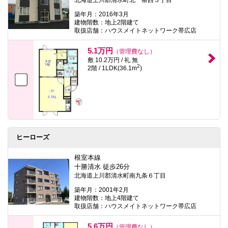
築年月：2016年3月
建物階数：地上2階建て
取扱店舗：ハウスメイトネットワーク帯広店
5.1万円
（管理費なし）
敷 10.2万円 / 礼 無
2
2階 / 1LDK(36.1m
)
ヒーローズ
根室本線
十勝清水 徒歩26分
北海道上川郡清水町南九条６丁目
築年月：2001年2月
建物階数：地上4階建て
取扱店舗：ハウスメイトネットワーク帯広店
5.6万円
（管理費なし）