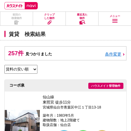
ペ
ペ
こ
こ
こ
ー
ー
こ
こ
こ
ジ
ジ
か
か
か
前回の
クリップ
最近見た
の
内
ら
ら
ら
メニュー
検索物件
した物件
物件
先
を
ヘ
本
フ
頭
移
ッ
文
ッ
に
動
ダ
に
タ
賃貸 検索結果
な
す
情
な
情
り
る
報
り
報
ま
た
に
ま
に
す。
め
な
す。
な
257件
見つかりました
条件変更
の
り
り
リ
ま
ま
ン
す。
す。
ク
で
す。
ヘ
コーポ泉
ハウスメイト管理物件
ッ
ダ
情
仙山線
報
東照宮 徒歩11分
に
宮城県仙台市青葉区中江１丁目13-18
移
動
築年月：1983年5月
し
建物階数：地上2階建て
ま
取扱店舗：仙台店
す