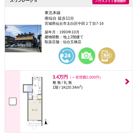
スワンレークⅡ
ハウスメイト管理物件
東北本線
南仙台 徒歩11分
宮城県仙台市太白区中田２丁目7-16
築年月：1993年10月
建物階数：地上2階建て
取扱店舗：仙台五橋店
3.4万円
（＋管理費2,000円）
敷 無 / 礼 無
2
1階 / 1K(20.34m
)