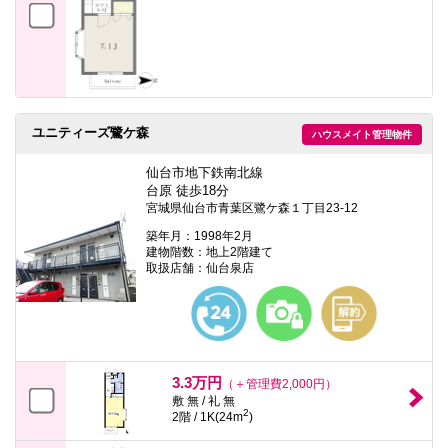
ユニティーズ鷺ケ森
ハウスメイト管理物件
仙台市地下鉄南北線
台原 徒歩18分
宮城県仙台市青葉区鷺ケ森１丁目23-12
築年月：1998年2月
建物階数：地上2階建て
取扱店舗：仙台泉店
3.3万円
（＋管理費2,000円）
敷 無 / 礼 無
2
2階 / 1K(24m
)