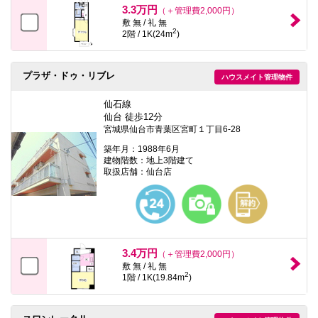
3.3万円
（＋管理費2,000円）
敷 無 / 礼 無
2
2階 / 1K(24m
)
プラザ・ドゥ・リブレ
ハウスメイト管理物件
仙石線
仙台 徒歩12分
宮城県仙台市青葉区宮町１丁目6-28
築年月：1988年6月
建物階数：地上3階建て
取扱店舗：仙台店
3.4万円
（＋管理費2,000円）
敷 無 / 礼 無
2
1階 / 1K(19.84m
)