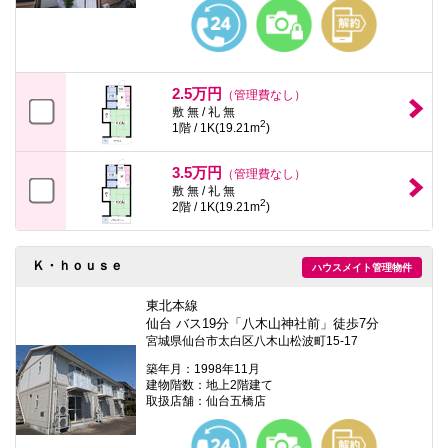
本
文
に
移
動
し
2.5万円
（管理費なし）
ま
敷 無 / 礼 無
す
2
1階 / 1K(19.21m
)
フ
ッ
タ
3.5万円
（管理費なし）
情
敷 無 / 礼 無
報
2
2階 / 1K(19.21m
)
に
移
動
し
Ｋ・ｈｏｕｓｅ
ハウスメイト管理物件
ま
す
東北本線
仙台 バス19分「八木山神社前」徒歩7分
宮城県仙台市太白区八木山松波町15-17
築年月：1998年11月
建物階数：地上2階建て
取扱店舗：仙台五橋店