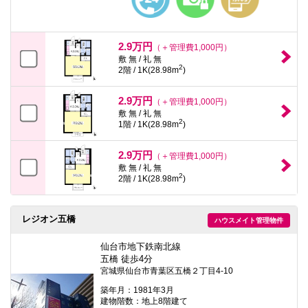
2.9万円
（＋管理費1,000円）
敷 無 / 礼 無
2
2階 / 1K(28.98m
)
2.9万円
（＋管理費1,000円）
敷 無 / 礼 無
2
1階 / 1K(28.98m
)
2.9万円
（＋管理費1,000円）
敷 無 / 礼 無
2
2階 / 1K(28.98m
)
レジオン五橋
ハウスメイト管理物件
仙台市地下鉄南北線
五橋 徒歩4分
宮城県仙台市青葉区五橋２丁目4-10
築年月：1981年3月
建物階数：地上8階建て