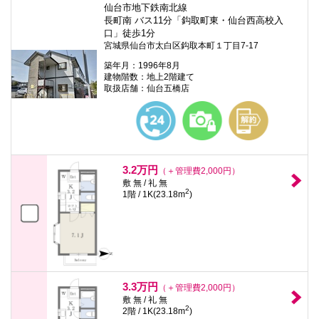
仙台市地下鉄南北線
長町南 バス11分「鈎取町東・仙台西高校入
口」徒歩1分
宮城県仙台市太白区鈎取本町１丁目7-17
築年月：1996年8月
建物階数：地上2階建て
取扱店舗：仙台五橋店
3.2万円
（＋管理費2,000円）
敷 無 / 礼 無
2
1階 / 1K(23.18m
)
3.3万円
（＋管理費2,000円）
敷 無 / 礼 無
2
2階 / 1K(23.18m
)