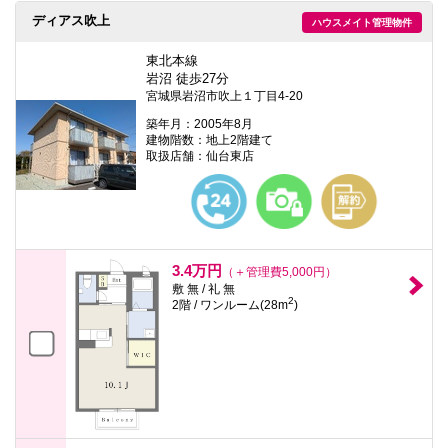
ディアス吹上
ハウスメイト管理物件
東北本線
岩沼 徒歩27分
宮城県岩沼市吹上１丁目4-20
築年月：2005年8月
建物階数：地上2階建て
取扱店舗：仙台東店
3.4万円
（＋管理費5,000円）
敷 無 / 礼 無
2
2階 / ワンルーム(28m
)