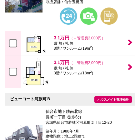
取扱店舗：仙台五橋店
3.1万円
（＋管理費2,000円）
敷 無 / 礼 無
2
3階 / ワンルーム(19m
)
3.1万円
（＋管理費2,000円）
敷 無 / 礼 無
2
3階 / ワンルーム(18m
)
ビューコート河原町Ｂ
ハウスメイト管理物件
仙台市地下鉄南北線
長町一丁目 徒歩6分
宮城県仙台市若林区河原町２丁目12-20
築年月：1988年7月
建物階数：地上2階建て