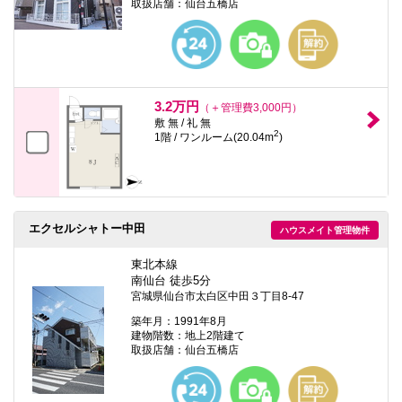
取扱店舗：仙台五橋店
3.2万円
（＋管理費3,000円）
敷 無 / 礼 無
2
1階 / ワンルーム(20.04m
)
エクセルシャトー中田
ハウスメイト管理物件
東北本線
南仙台 徒歩5分
宮城県仙台市太白区中田３丁目8-47
築年月：1991年8月
建物階数：地上2階建て
取扱店舗：仙台五橋店