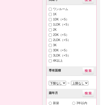
ワンルーム
1K
1DK（+S）
1LDK（+S）
2K
2DK（+S）
2LDK（+S）
3K
3DK（+S）
3LDK（+S）
4K以上
専有面積
～
築年月
新築
3年以内