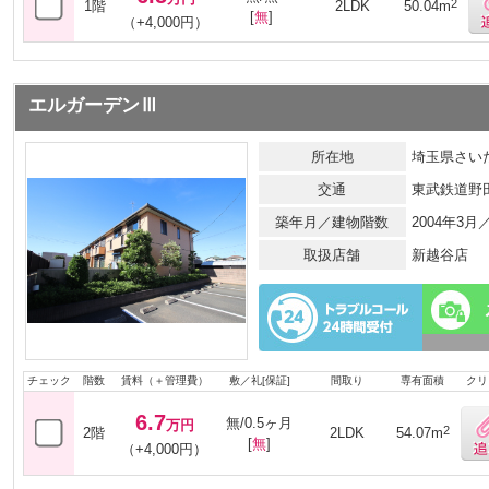
2
1階
2LDK
50.04m
[
無
]
（+4,000円）
エルガーデンⅢ
所在地
埼玉県さいた
交通
東武鉄道野
築年月／建物階数
2004年3
取扱店舗
新越谷店
チェック
階数
賃料（＋管理費）
敷／礼[保証]
間取り
専有面積
クリ
6.7
無/0.5ヶ月
万円
2
2階
2LDK
54.07m
[
無
]
（+4,000円）