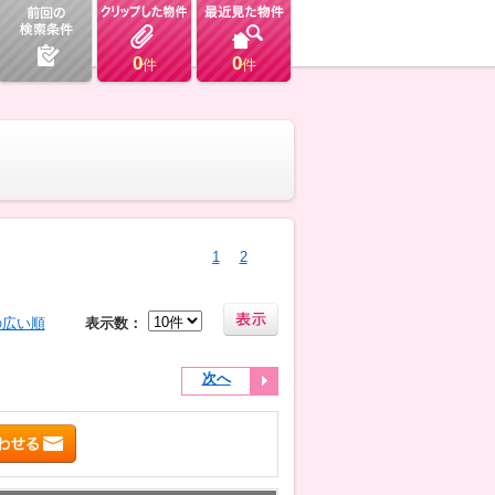
0
0
件
件
1
2
の広い順
表示数：
次へ