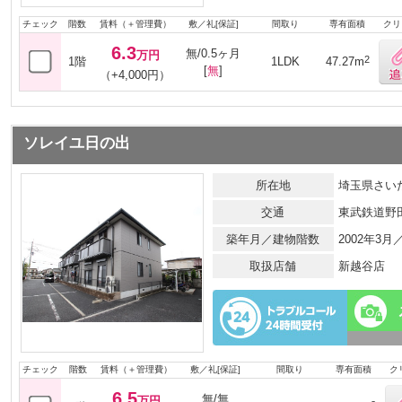
チェック
階数
賃料（＋管理費）
敷／礼[保証]
間取り
専有面積
クリ
6.3
無/0.5ヶ月
万円
2
1階
1LDK
47.27m
[
無
]
（+4,000円）
ソレイユ日の出
所在地
埼玉県さいた
交通
東武鉄道野
築年月／建物階数
2002年3
取扱店舗
新越谷店
チェック
階数
賃料（＋管理費）
敷／礼[保証]
間取り
専有面積
ク
6.5
無/無
万円