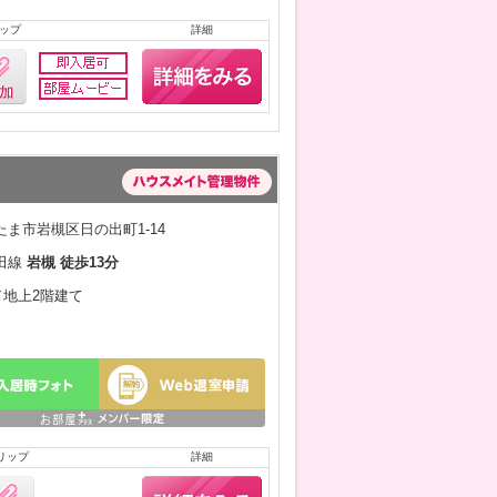
ップ
詳細
ま市岩槻区日の出町1-14
田線
岩槻 徒歩13分
月／地上2階建て
リップ
詳細