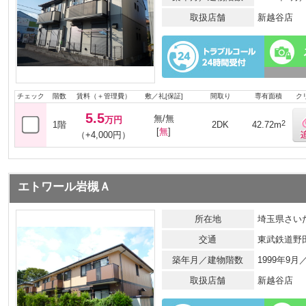
取扱店舗
新越谷店
チェック
階数
賃料（＋管理費）
敷／礼[保証]
間取り
専有面積
ク
5.5
無/無
万円
2
1階
2DK
42.72m
[
無
]
（+4,000円）
エトワール岩槻Ａ
所在地
埼玉県さいた
交通
東武鉄道野
築年月／建物階数
1999年9
取扱店舗
新越谷店