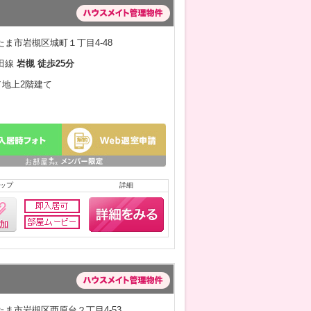
ま市岩槻区城町１丁目4-48
田線
岩槻 徒歩25分
月／地上2階建て
ップ
詳細
ま市岩槻区西原台２丁目4-53