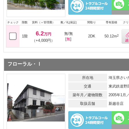
チェック
階数
賃料（＋管理費）
敷／礼[保証]
間取り
専有面積
クリ
6.2
無/無
万円
2
1階
2DK
50.12m
[
無
]
（+4,000円）
フローラル・Ⅰ
所在地
埼玉県さいた
交通
東武鉄道野
築年月／建物階数
2005年1
取扱店舗
新越谷店