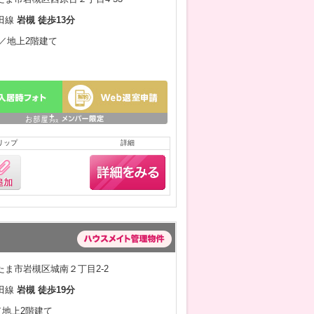
田線
岩槻 徒歩13分
月／地上2階建て
リップ
詳細
ま市岩槻区城南２丁目2-2
田線
岩槻 徒歩19分
月／地上2階建て