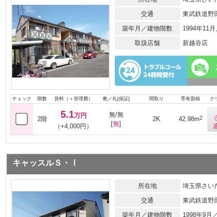
交通
東武鉄道野
築年月／建物階数
1994年11
取扱店舗
新越谷店
チェック
階数
賃料（＋管理費）
敷／礼[保証]
間取り
専有面積
ク
5.1
無/無
万円
2
2階
2K
42.98m
[
無
]
（+4,000円）
キャッスルＳ・Ⅰ
所在地
埼玉県さいた
交通
東武鉄道野
築年月／建物階数
1998年9