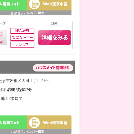
ップ
詳細
ま市岩槻区太田１丁目7-68
田線
岩槻 徒歩17分
月／地上2階建て