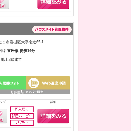
ま市岩槻区大字南辻65-1
田線
東岩槻 徒歩14分
月／地上2階建て
ップ
詳細