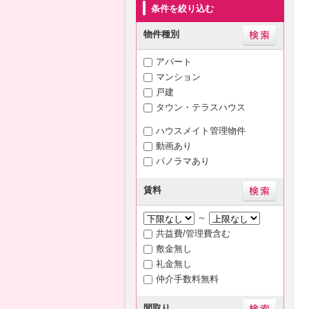
条件を絞り込む
物件種別
アパート
マンション
戸建
タウン・テラスハウス
ハウスメイト管理物件
動画あり
パノラマあり
賃料
～
共益費/管理費含む
敷金無し
礼金無し
仲介手数料無料
間取り