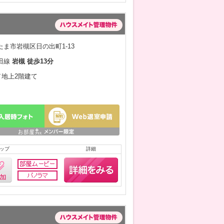
ま市岩槻区日の出町1-13
田線
岩槻 徒歩13分
月／地上2階建て
ップ
詳細