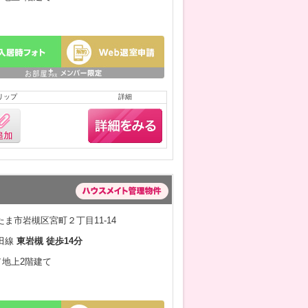
リップ
詳細
ま市岩槻区宮町２丁目11-14
田線
東岩槻 徒歩14分
月／地上2階建て