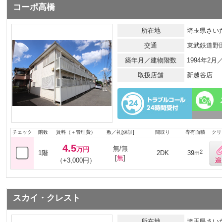
コーポ高橋
所在地
埼玉県さいた
交通
東武鉄道野
築年月／建物階数
1994年2
取扱店舗
新越谷店
チェック
階数
賃料（＋管理費）
敷／礼[保証]
間取り
専有面積
クリ
4.5
無/無
万円
2
1階
2DK
39m
[
無
]
（+3,000円）
スカイ・クレスト
所在地
埼玉県さいた