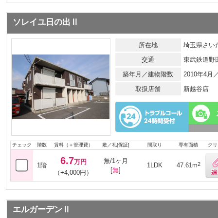
ソレイユ日の出Ⅱ
所在地
埼玉県さいた
交通
東武鉄道野
築年月／建物階数
2010年4
取扱店舗
新越谷店
チェック
階数
賃料（＋管理費）
敷／礼[保証]
間取り
専有面積
クリ
6.7
無/1ヶ月
万円
2
1階
1LDK
47.61m
[
無
]
（+4,000円）
エルガーデンⅡ