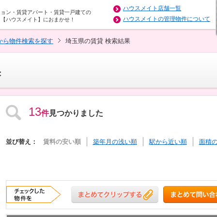
ハウスメイト店舗一覧
ション・賃貸アパート・賃貸一戸建ての
ハウスメイトの管理物件について
は【ハウスメイト】におまかせ！
から物件検索を探す
埼玉県の賃貸 検索結果
果
13
件
見つかりました
並び替え：
賃料の安い順
築年月の浅い順
駅から近い順
面積