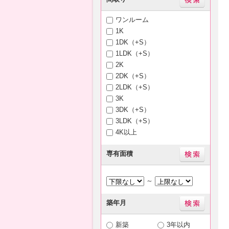
ワンルーム
1K
1DK（+S）
1LDK（+S）
2K
2DK（+S）
2LDK（+S）
3K
3DK（+S）
3LDK（+S）
4K以上
専有面積
～
築年月
新築
3年以内