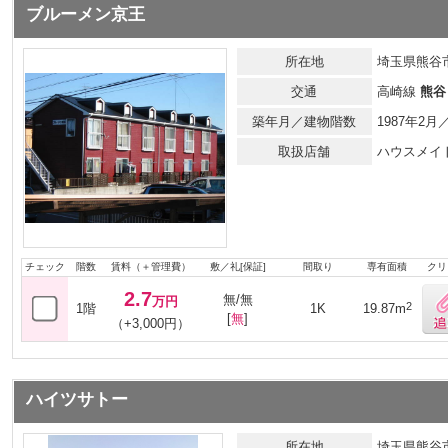
ブルーメン京王
所在地
埼玉県熊谷市
交通
高崎線
熊谷
築年月／建物階数
1987年2
取扱店舗
ハウスメイ
チェック
階数
賃料（＋管理費）
敷／礼[保証]
間取り
専有面積
クリ
2.7
無/無
万円
2
1階
1K
19.87m
[
無
]
（+3,000円）
ハイツサトー
所在地
埼玉県熊谷市