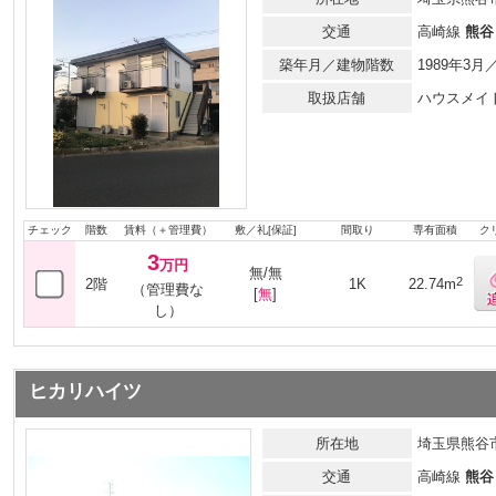
交通
高崎線
熊谷
築年月／建物階数
1989年3
取扱店舗
ハウスメイ
チェック
階数
賃料（＋管理費）
敷／礼[保証]
間取り
専有面積
ク
3
万円
無/無
2
2階
1K
22.74m
（管理費な
[
無
]
し）
ヒカリハイツ
所在地
埼玉県熊谷市
交通
高崎線
熊谷