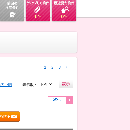
0
0
件
件
1
2
3
4
の広い順
表示数：
次へ