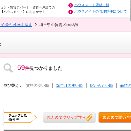
ハウスメイト店舗一覧
ション・賃貸アパート・賃貸一戸建ての
ハウスメイトの管理物件について
は【ハウスメイト】におまかせ！
から物件検索を探す
埼玉県の賃貸 検索結果
果
59
件
見つかりました
並び替え：
賃料の安い順
築年月の浅い順
駅から近い順
面積