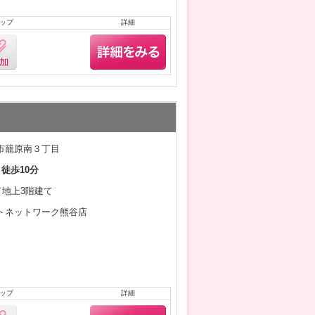
ップ
詳細
市籠原南３丁目
 徒歩10分
月／地上3階建て
トネットワーク熊谷店
ップ
詳細