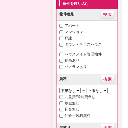
条件を絞り込む
物件種別
アパート
マンション
戸建
タウン・テラスハウス
ハウスメイト管理物件
動画あり
パノラマあり
賃料
～
共益費/管理費含む
敷金無し
礼金無し
仲介手数料無料
間取り