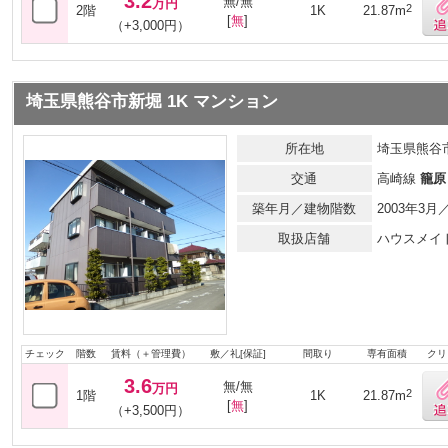
3.2
無/無
万円
2
2階
1K
21.87m
[
無
]
（+3,000円）
埼玉県熊谷市新堀 1K マンション
所在地
埼玉県熊谷
交通
高崎線
籠原
築年月／建物階数
2003年3
取扱店舗
ハウスメイ
チェック
階数
賃料（＋管理費）
敷／礼[保証]
間取り
専有面積
クリ
3.6
無/無
万円
2
1階
1K
21.87m
[
無
]
（+3,500円）