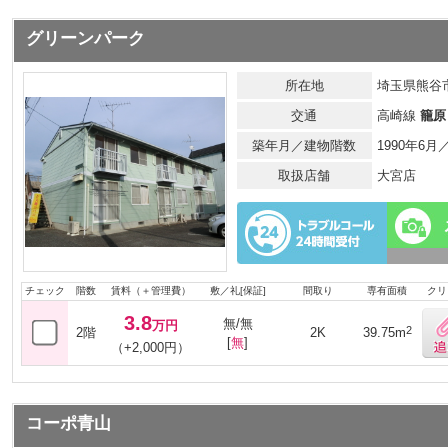
グリーンパーク
所在地
埼玉県熊谷
交通
高崎線
籠原
築年月／建物階数
1990年6
取扱店舗
大宮店
チェック
階数
賃料（＋管理費）
敷／礼[保証]
間取り
専有面積
クリ
3.8
無/無
万円
2
2階
2K
39.75m
[
無
]
（+2,000円）
コーポ青山