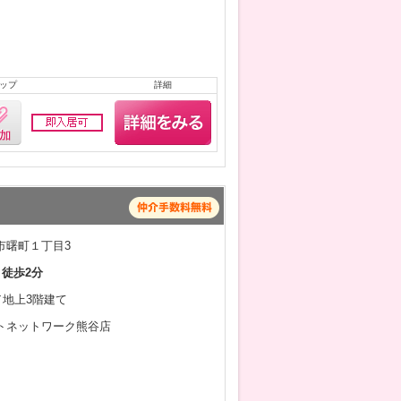
ップ
詳細
市曙町１丁目3
 徒歩2分
月／地上3階建て
トネットワーク熊谷店