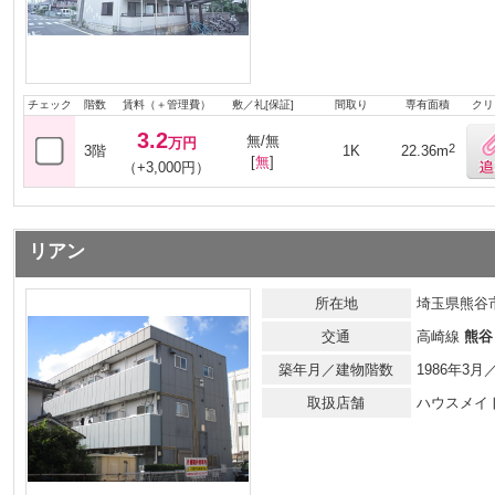
チェック
階数
賃料（＋管理費）
敷／礼[保証]
間取り
専有面積
クリ
3.2
無/無
万円
2
3階
1K
22.36m
[
無
]
（+3,000円）
リアン
所在地
埼玉県熊谷
交通
高崎線
熊谷
築年月／建物階数
1986年3
取扱店舗
ハウスメイ