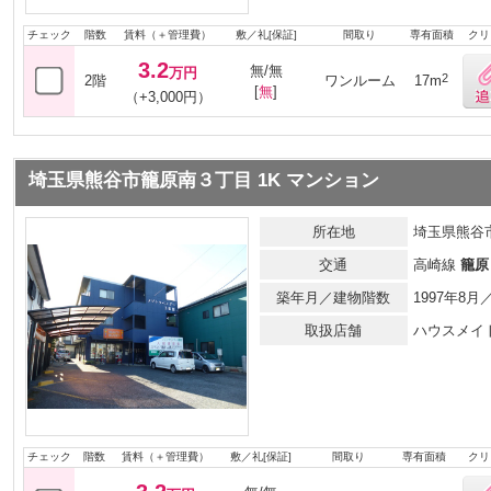
チェック
階数
賃料（＋管理費）
敷／礼[保証]
間取り
専有面積
クリ
3.2
無/無
万円
2
2階
ワンルーム
17m
[
無
]
（+3,000円）
埼玉県熊谷市籠原南３丁目 1K マンション
所在地
埼玉県熊谷
交通
高崎線
籠原
築年月／建物階数
1997年8
取扱店舗
ハウスメイ
チェック
階数
賃料（＋管理費）
敷／礼[保証]
間取り
専有面積
クリ