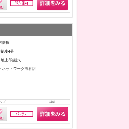
市新堀
 徒歩4分
月／地上3階建て
トネットワーク熊谷店
ップ
詳細