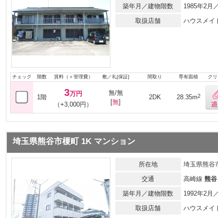
築年月／建物階数
1985年2
取扱店舗
ハウスメイ
チェック
階数
賃料（＋管理費）
敷／礼[保証]
間取り
専有面積
クリ
3
無/無
万円
2
1階
2DK
28.35m
[
無
]
（+3,000円）
埼玉県熊谷市榎町 1K マンション
所在地
埼玉県熊谷
交通
高崎線
熊谷
築年月／建物階数
1992年2
取扱店舗
ハウスメイ