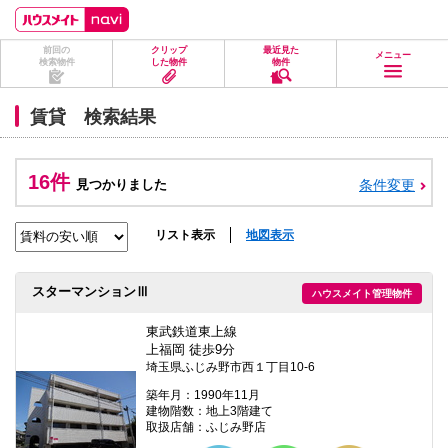
ペ
ペ
こ
こ
こ
ー
ー
こ
こ
こ
ジ
ジ
か
か
か
前回の
クリップ
最近見た
の
内
ら
ら
ら
メニュー
検索物件
した物件
物件
先
を
ヘ
本
フ
頭
移
ッ
文
ッ
に
動
ダ
に
タ
賃貸 検索結果
な
す
情
な
情
り
る
報
り
報
ま
た
に
ま
に
す。
め
な
す。
な
16件
見つかりました
条件変更
の
り
り
リ
ま
ま
ン
す。
す。
ク
リスト表示
地図表示
で
す。
ヘ
スターマンションⅢ
ハウスメイト管理物件
ッ
ダ
情
東武鉄道東上線
報
上福岡 徒歩9分
に
埼玉県ふじみ野市西１丁目10-6
移
動
築年月：1990年11月
し
建物階数：地上3階建て
ま
取扱店舗：ふじみ野店
す