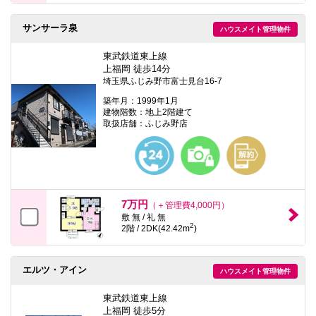
サンサーラ泉
ハウスメイト管理物件
東武鉄道東上線
上福岡 徒歩14分
埼玉県ふじみ野市富士見台16-7
築年月：1999年1月
建物階数：地上2階建て
取扱店舗：ふじみ野店
7万円
（＋管理費4,000円）
敷 無 / 礼 無
2
2階 / 2DK(42.42m
)
エルツ・アイン
ハウスメイト管理物件
東武鉄道東上線
上福岡 徒歩5分