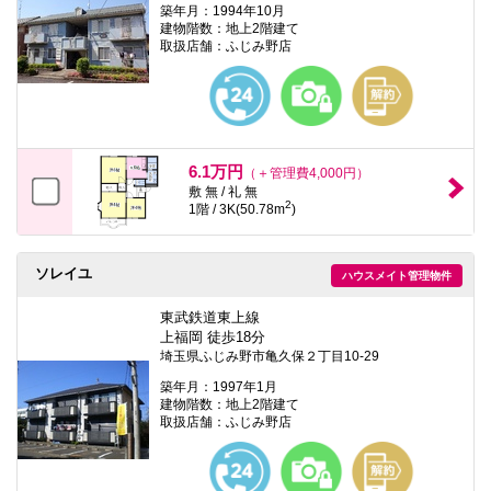
築年月：1994年10月
建物階数：地上2階建て
取扱店舗：ふじみ野店
6.1万円
（＋管理費4,000円）
敷 無 / 礼 無
2
1階 / 3K(50.78m
)
ソレイユ
ハウスメイト管理物件
東武鉄道東上線
上福岡 徒歩18分
埼玉県ふじみ野市亀久保２丁目10-29
築年月：1997年1月
建物階数：地上2階建て
取扱店舗：ふじみ野店