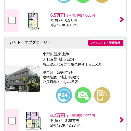
6.5万円
（＋管理費4,000円）
敷 無 / 礼 6.5万円
2
1階 / 2DK(40.3m
)
シャトーオブグローリー
ハウスメイト管理物件
東武鉄道東上線
ふじみ野 徒歩12分
埼玉県ふじみ野市亀久保４丁目11-10
築年月：1994年8月
建物階数：地上3階建て
取扱店舗：ふじみ野店
6.7万円
（＋管理費4,000円）
敷 無 / 礼 3.35万円
2
2階 / 2DK(42.93m
)