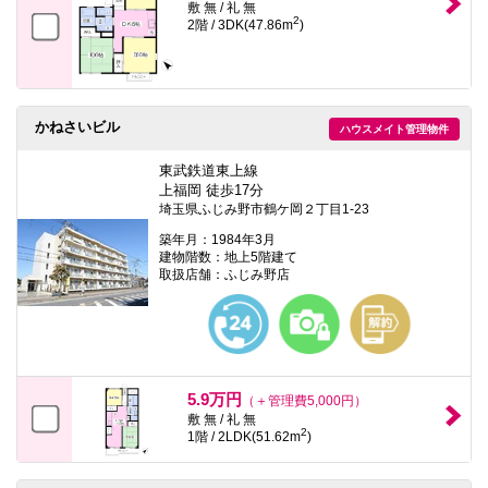
敷 無 / 礼 無
2
2階 / 3DK(47.86m
)
かねさいビル
ハウスメイト管理物件
東武鉄道東上線
上福岡 徒歩17分
埼玉県ふじみ野市鶴ケ岡２丁目1-23
築年月：1984年3月
建物階数：地上5階建て
取扱店舗：ふじみ野店
5.9万円
（＋管理費5,000円）
敷 無 / 礼 無
2
1階 / 2LDK(51.62m
)