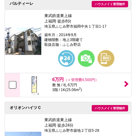
パルティーレ
ハウスメイト管理物件
東武鉄道東上線
上福岡 徒歩8分
埼玉県ふじみ野市福岡中央１丁目1-17
築年月：2014年9月
建物階数：地上3階建て
取扱店舗：ふじみ野店
6万円
（＋管理費4,500円）
敷 無 / 礼 6万円
2
3階 / 1K(25.06m
)
オリオンハイツＣ
ハウスメイト管理物件
東武鉄道東上線
上福岡 徒歩24分
埼玉県ふじみ野市築地２丁目5-28