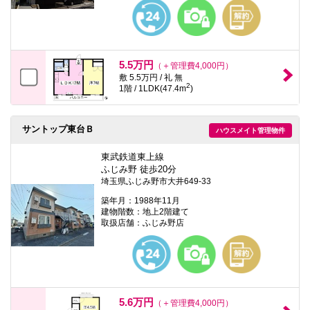
本
文
に
移
動
し
5.5万円
（＋管理費4,000円）
ま
敷 5.5万円 / 礼 無
す
2
1階 / 1LDK(47.4m
)
フ
ッ
タ
情
サントップ東台Ｂ
ハウスメイト管理物件
報
に
東武鉄道東上線
移
ふじみ野 徒歩20分
動
埼玉県ふじみ野市大井649-33
し
ま
築年月：1988年11月
す
建物階数：地上2階建て
取扱店舗：ふじみ野店
5.6万円
（＋管理費4,000円）