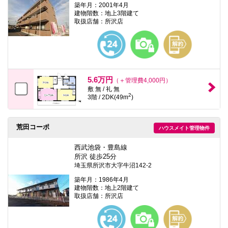
築年月：2001年4月
建物階数：地上3階建て
取扱店舗：所沢店
5.6万円
（＋管理費4,000円）
敷 無 / 礼 無
2
3階 / 2DK(49m
)
荒田コーポ
ハウスメイト管理物件
西武池袋・豊島線
所沢 徒歩25分
埼玉県所沢市大字牛沼142-2
築年月：1986年4月
建物階数：地上2階建て
取扱店舗：所沢店