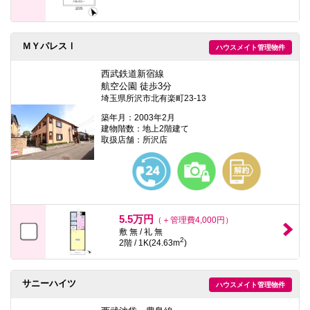
ＭＹパレスⅠ
ハウスメイト管理物件
西武鉄道新宿線
航空公園 徒歩3分
埼玉県所沢市北有楽町23-13
築年月：2003年2月
建物階数：地上2階建て
取扱店舗：所沢店
5.5万円
（＋管理費4,000円）
敷 無 / 礼 無
2
2階 / 1K(24.63m
)
サニーハイツ
ハウスメイト管理物件