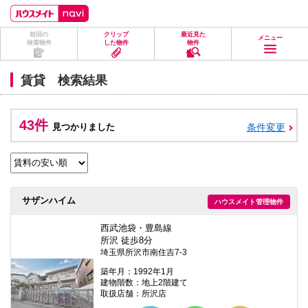
ペ
ペ
こ
こ
こ
ー
ー
こ
こ
こ
ジ
ジ
か
か
か
前回の
クリップ
最近見た
の
内
ら
ら
ら
メニュー
検索物件
した物件
物件
先
を
ヘ
本
フ
頭
移
ッ
文
ッ
に
動
ダ
に
タ
賃貸 検索結果
な
す
情
な
情
り
る
報
り
報
ま
た
に
ま
に
す。
め
な
す。
な
43件
見つかりました
条件変更
の
り
り
リ
ま
ま
ン
す。
す。
ク
で
す。
ヘ
サザンハイム
ハウスメイト管理物件
ッ
ダ
情
西武池袋・豊島線
報
所沢 徒歩8分
に
埼玉県所沢市南住吉7-3
移
動
築年月：1992年1月
し
建物階数：地上2階建て
ま
取扱店舗：所沢店
す