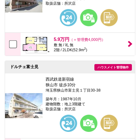
取扱店舗：所沢店
5.9万円
（＋管理費4,000円）
敷 無 / 礼 無
2
2階 / 2LDK(52.9m
)
ドルチェ富士見
ハウスメイト管理物件
西武鉄道新宿線
狭山市 徒歩10分
埼玉県狭山市富士見１丁目30-38
築年月：1987年10月
建物階数：地上3階建て
取扱店舗：所沢店