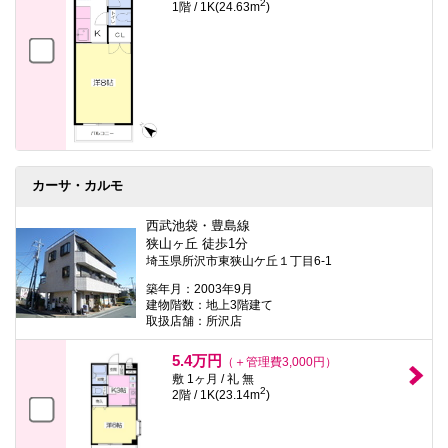
2
1階 / 1K(24.63m
)
カーサ・カルモ
西武池袋・豊島線
狭山ヶ丘 徒歩1分
埼玉県所沢市東狭山ケ丘１丁目6-1
築年月：2003年9月
建物階数：地上3階建て
取扱店舗：所沢店
5.4万円
（＋管理費3,000円）
敷 1ヶ月 / 礼 無
2
2階 / 1K(23.14m
)