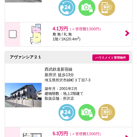
本
文
に
移
動
し
4.1万円
（＋管理費3,500円）
ま
敷 無 / 礼 無
す
2
1階 / 1K(20.4m
)
フ
ッ
タ
情
アヴァンシア２１
ハウスメイト管理物件
報
に
西武鉄道新宿線
移
新所沢 徒歩13分
動
埼玉県所沢市緑町３丁目7-3
し
ま
築年月：2001年2月
す
建物階数：地上2階建て
取扱店舗：所沢店
5.3万円
（＋管理費3,500円）