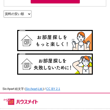
Six Apart 絵文字
(
Six Apart,Ltd.
) /
CC BY 2.1