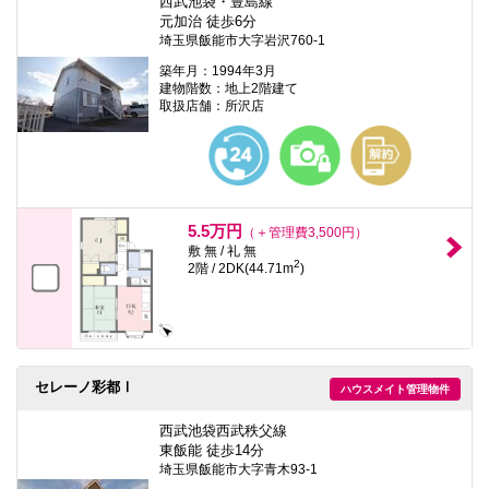
西武池袋・豊島線
元加治 徒歩6分
埼玉県飯能市大字岩沢760-1
築年月：1994年3月
建物階数：地上2階建て
取扱店舗：所沢店
5.5万円
（＋管理費3,500円）
敷 無 / 礼 無
2
2階 / 2DK(44.71m
)
セレーノ彩都Ⅰ
ハウスメイト管理物件
西武池袋西武秩父線
東飯能 徒歩14分
埼玉県飯能市大字青木93-1