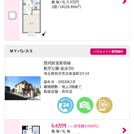
敷 無 / 礼 5.3万円
2
1階 / 1K(26.93m
)
ＭＹパレスⅡ
ハウスメイト管理物件
西武鉄道新宿線
航空公園 徒歩3分
埼玉県所沢市北有楽町23-14
築年月：2003年2月
建物階数：地上2階建て
取扱店舗：所沢店
5.4万円
（＋管理費4,000円）
敷 無 / 礼 無