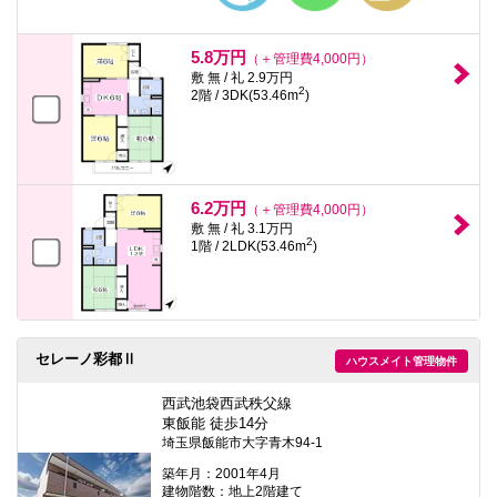
5.8万円
（＋管理費4,000円）
敷 無 / 礼 2.9万円
2
2階 / 3DK(53.46m
)
6.2万円
（＋管理費4,000円）
敷 無 / 礼 3.1万円
2
1階 / 2LDK(53.46m
)
セレーノ彩都Ⅱ
ハウスメイト管理物件
西武池袋西武秩父線
東飯能 徒歩14分
埼玉県飯能市大字青木94-1
築年月：2001年4月
建物階数：地上2階建て