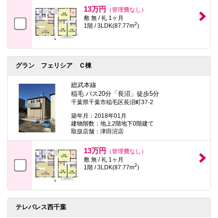
本
13万円
（管理費なし）
文
敷 無 / 礼 1ヶ月
に
2
1階 / 3LDK(87.77m
)
移
動
し
ま
す
グラン フェリシア Ｃ棟
フ
ッ
タ
総武本線
情
稲毛 バス20分「長沼」徒歩5分
報
千葉県千葉市稲毛区長沼町37-2
に
移
築年月：2018年01月
動
建物階数：地上2階地下0階建て
し
取扱店舗：津田沼店
ま
す
13万円
（管理費なし）
敷 無 / 礼 1ヶ月
2
1階 / 3LDK(87.77m
)
テレパレス西千葉