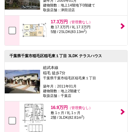
築年月：2005年01月
建物階数：地上14階地下0階建て
取扱店舗：津田沼店
17.3万円
（管理費なし）
敷 17.3万円 / 礼 17.3万円
2
5階 / 2SLDK(83.13m
)
千葉県千葉市稲毛区稲毛東１丁目 3LDK テラスハウス
総武本線
稲毛 徒歩7分
千葉県千葉市稲毛区稲毛東１丁目
築年月：2011年01月
建物階数：地上2階建て
取扱店舗：千葉店
16.9万円
（管理費なし）
敷 1ヶ月 / 礼 1ヶ月
2
2階 / 3LDK(82.81m
)