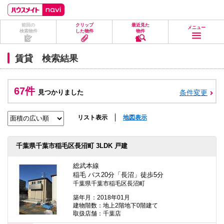
ペ
ペ
こ
こ
こ
ー
ー
こ
こ
こ
ジ
ジ
か
か
か
前回の
クリップ
最近見た
の
内
ら
ら
ら
メニュー
検索物件
した物件
物件
先
を
ヘ
本
フ
頭
移
ッ
文
ッ
に
動
ダ
に
タ
賃貸 検索結果
な
す
情
な
情
り
る
報
り
報
ま
た
に
ま
に
す。
め
な
す。
な
67件
見つかりました
条件変更
の
り
り
リ
ま
ま
ン
す。
す。
ク
リスト表示
地図表示
で
す。
ヘ
千葉県千葉市稲毛区長沼町 3LDK 戸建
ッ
ダ
情
総武本線
報
稲毛 バス20分「長沼」徒歩5分
に
千葉県千葉市稲毛区長沼町
移
動
築年月：2018年01月
し
建物階数：地上2階地下0階建て
ま
取扱店舗：千葉店
す