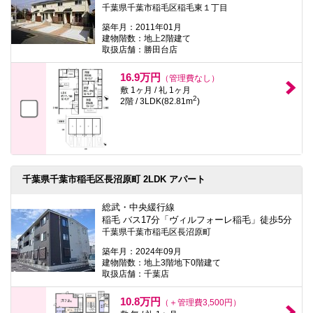
千葉県千葉市稲毛区稲毛東１丁目
築年月：2011年01月
建物階数：地上2階建て
取扱店舗：勝田台店
16.9万円
（管理費なし）
敷 1ヶ月 / 礼 1ヶ月
2
2階 / 3LDK(82.81m
)
千葉県千葉市稲毛区長沼原町 2LDK アパート
総武・中央緩行線
稲毛 バス17分「ヴィルフォーレ稲毛」徒歩5分
千葉県千葉市稲毛区長沼原町
築年月：2024年09月
建物階数：地上3階地下0階建て
取扱店舗：千葉店
10.8万円
（＋管理費3,500円）