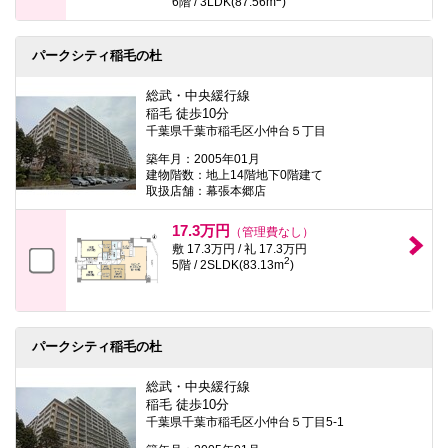
6階 / 3LDK(87.56m
)
パークシティ稲毛の杜
総武・中央緩行線
稲毛 徒歩10分
千葉県千葉市稲毛区小仲台５丁目
築年月：2005年01月
建物階数：地上14階地下0階建て
取扱店舗：幕張本郷店
17.3万円
（管理費なし）
敷 17.3万円 / 礼 17.3万円
2
5階 / 2SLDK(83.13m
)
パークシティ稲毛の杜
総武・中央緩行線
稲毛 徒歩10分
千葉県千葉市稲毛区小仲台５丁目5-1