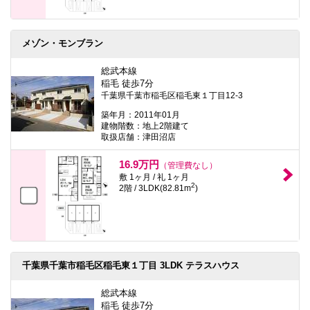
メゾン・モンブラン
総武本線
稲毛 徒歩7分
千葉県千葉市稲毛区稲毛東１丁目12-3
築年月：2011年01月
建物階数：地上2階建て
取扱店舗：津田沼店
16.9万円
（管理費なし）
敷 1ヶ月 / 礼 1ヶ月
2
2階 / 3LDK(82.81m
)
千葉県千葉市稲毛区稲毛東１丁目 3LDK テラスハウス
総武本線
稲毛 徒歩7分