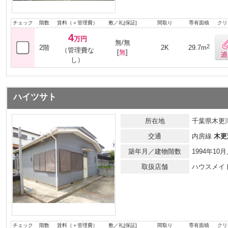
チェック
階数
賃料（＋管理費）
敷／礼[保証]
間取り
専有面積
クリ
4
万円
無/無
2
2階
2K
29.7m
（管理費な
[
無
]
し）
ハイツサト
所在地
千葉県木更津
交通
内房線
木更
築年月／建物階数
1994年1
取扱店舗
ハウスメイ
チェック
階数
賃料（＋管理費）
敷／礼[保証]
間取り
専有面積
クリ