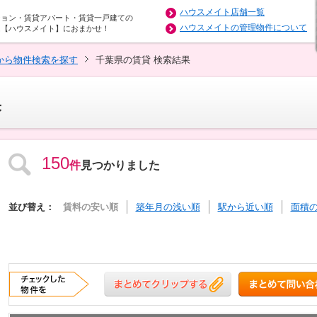
ハウスメイト店舗一覧
ション・賃貸アパート・賃貸一戸建ての
ハウスメイトの管理物件について
は【ハウスメイト】におまかせ！
から物件検索を探す
千葉県の賃貸 検索結果
果
150
件
見つかりました
並び替え：
賃料の安い順
築年月の浅い順
駅から近い順
面積