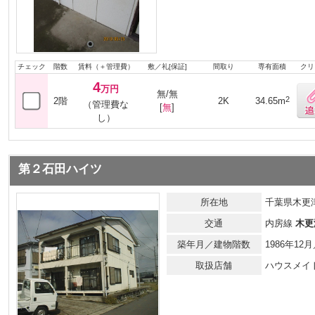
チェック
階数
賃料（＋管理費）
敷／礼[保証]
間取り
専有面積
クリ
4
万円
無/無
2
2階
2K
34.65m
（管理費な
[
無
]
し）
第２石田ハイツ
所在地
千葉県木更津
交通
内房線
木更
築年月／建物階数
1986年12
取扱店舗
ハウスメイ