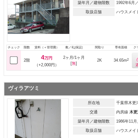
築年月／建物階数
1992年6
取扱店舗
ハウスメイ
チェック
階数
賃料（＋管理費）
敷／礼[保証]
間取り
専有面積
ク
4
2ヶ月/1ヶ月
万円
2
2階
2K
34.65m
[
無
]
（+2,000円）
ヴィラアツミ
所在地
千葉県木更津
交通
内房線
木更
築年月／建物階数
1986年11
取扱店舗
ハウスメイ