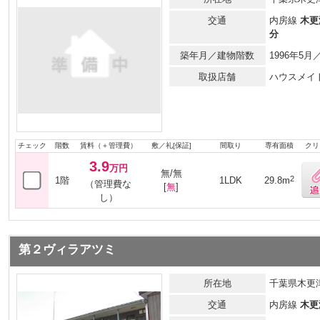
交通
内房線
木更
分
築年月／建物階数
1996年5
取扱店舗
ハウスメイ
チェック
階数
賃料（＋管理費）
敷／礼[保証]
間取り
専有面積
クリ
3.9
万円
無/無
2
1階
1LDK
29.8m
（管理費な
[
無
]
し）
第２ヴィラアツミ
所在地
千葉県木更津
交通
内房線
木更