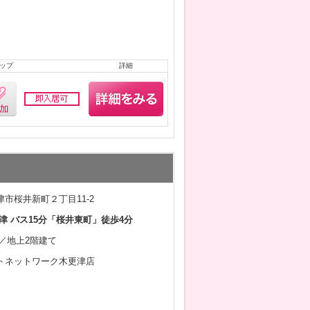
ップ
詳細
市桜井新町２丁目11-2
津 バス15分「桜井東町」徒歩4分
月／地上2階建て
トネットワーク木更津店