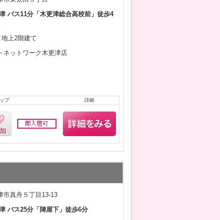
津 バス11分「木更津総合高校前」徒歩4
月／地上2階建て
トネットワーク木更津店
ップ
詳細
市真舟５丁目13-13
津 バス25分「陣屋下」徒歩6分