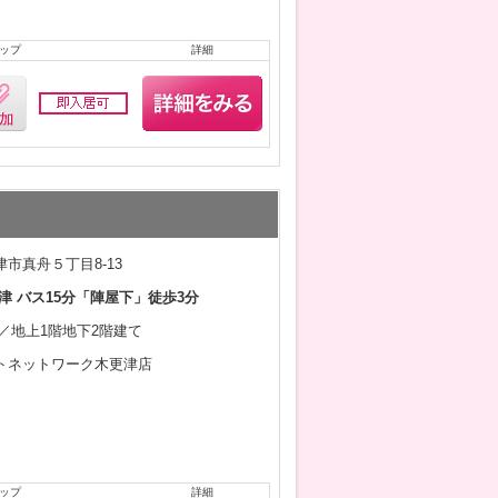
ップ
詳細
市真舟５丁目8-13
津 バス15分「陣屋下」徒歩3分
0月／地上1階地下2階建て
トネットワーク木更津店
ップ
詳細