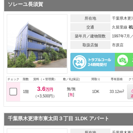
ソレーユ長須賀
所在地
千葉県木更津
交通
久留里線
祇
築年月／建物階数
1997年7
取扱店舗
市原店
チェック
階数
賃料（＋管理費）
敷／礼[保証]
間取り
専有面積
ク
3.6
無/無
万円
2
1階
1DK
33.12m
[
無
]
（+3,500円）
千葉県木更津市東太田３丁目 1LDK アパート
所在地
千葉県木更