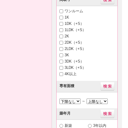
ワンルーム
1K
1DK（+S）
1LDK（+S）
2K
2DK（+S）
2LDK（+S）
3K
3DK（+S）
3LDK（+S）
4K以上
専有面積
～
築年月
新築
3年以内