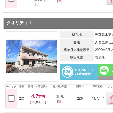
[
無
]
し）
クオリティⅠ
所在地
千葉県木更津
交通
久留里線
上
築年月／建物階数
2000年9
取扱店舗
市原店
チェック
階数
賃料（＋管理費）
敷／礼[保証]
間取り
専有面積
クリ
4.7
無/無
万円
2
2階
2DK
44.77m
[
無
]
（+3,000円）