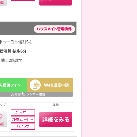
市十日市場315-1
総清川 徒歩6分
月／地上2階建て
ップ
詳細