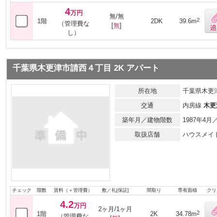
4
万円
無/無
2
1階
2DK
39.6m
（管理費な
[
無
]
し）
千葉県木更津市請西４丁目 2K アパート
所在地
千葉県木更
交通
内房線
木更
築年月／建物階数
1987年4
取扱店舗
ハウスメイ
チェック
階数
賃料（＋管理費）
敷／礼[保証]
間取り
専有面積
クリ
4.2
万円
2ヶ月/1ヶ月
2
1階
2K
34.78m
（管理費な