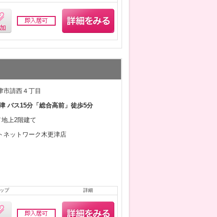
津市請西４丁目
津 バス15分「総合高前」徒歩5分
月／地上2階建て
トネットワーク木更津店
ップ
詳細