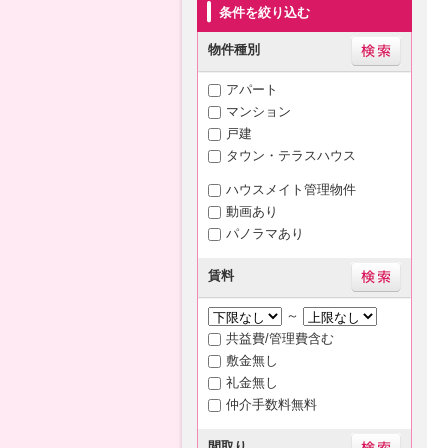
条件を絞り込む
物件種別
アパート
マンション
戸建
タウン・テラスハウス
ハウスメイト管理物件
動画あり
パノラマあり
賃料
～
共益費/管理費含む
敷金無し
礼金無し
仲介手数料無料
間取り