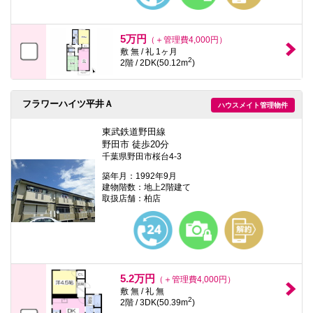
5万円
（＋管理費4,000円）
敷 無 / 礼 1ヶ月
2
2階 / 2DK(50.12m
)
フラワーハイツ平井Ａ
ハウスメイト管理物件
東武鉄道野田線
野田市 徒歩20分
千葉県野田市桜台4-3
築年月：1992年9月
建物階数：地上2階建て
取扱店舗：柏店
5.2万円
（＋管理費4,000円）
敷 無 / 礼 無
2
2階 / 3DK(50.39m
)