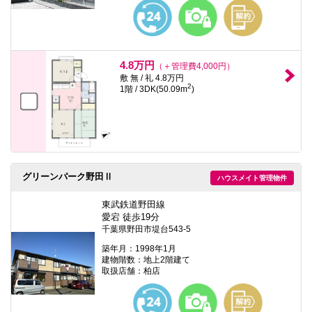
本
文
に
移
動
し
4.8万円
（＋管理費4,000円）
ま
敷 無 / 礼 4.8万円
す
2
1階 / 3DK(50.09m
)
フ
ッ
タ
情
報
に
移
動
グリーンパーク野田Ⅱ
ハウスメイト管理物件
し
ま
東武鉄道野田線
す
愛宕 徒歩19分
千葉県野田市堤台543-5
築年月：1998年1月
建物階数：地上2階建て
取扱店舗：柏店