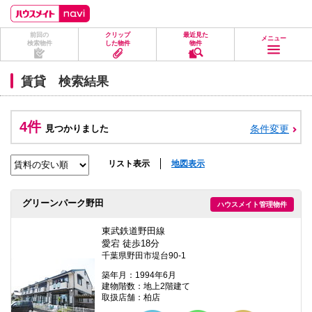
ペ
ペ
こ
こ
こ
ー
ー
こ
こ
こ
ジ
ジ
か
か
か
前回の
クリップ
最近見た
の
内
ら
ら
ら
メニュー
検索物件
した物件
物件
先
を
ヘ
本
フ
頭
移
ッ
文
ッ
に
動
ダ
に
タ
賃貸 検索結果
な
す
情
な
情
り
る
報
り
報
ま
た
に
ま
に
す。
め
な
す。
な
4件
見つかりました
条件変更
の
り
り
リ
ま
ま
ン
す。
す。
ク
リスト表示
地図表示
で
す。
ヘ
グリーンパーク野田
ハウスメイト管理物件
ッ
ダ
情
東武鉄道野田線
報
愛宕 徒歩18分
に
千葉県野田市堤台90-1
移
動
築年月：1994年6月
し
建物階数：地上2階建て
ま
取扱店舗：柏店
す