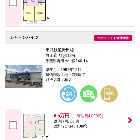
シャトンハイツ
ハウスメイト管理物件
東武鉄道野田線
野田市 徒歩12分
千葉県野田市中根140-14
築年月：1991年12月
建物階数：地上2階建て
取扱店舗：柏店
6.5万円
（＋管理費4,000円）
敷 無 / 礼 1ヶ月
2
2階 / 2DK(43.13m
)