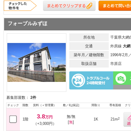
フォーブルみずほ
所在地
千葉県大網白
交通
外房線
大網
築年月／建物階数
1996年2
取扱店舗
市原店
募集部屋数：
2件
チェック
階数
賃料（＋管理費）
敷／礼[保証]
間取り
専有面積
クリ
3.8
無/無
万円
2
1階
1K
21m
[
無
]
（+3,000円）