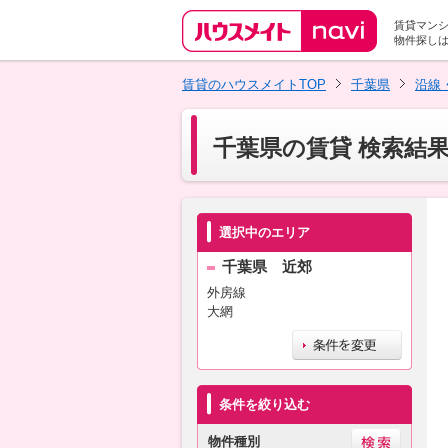
賃貸マン
物件探し
賃貸のハウスメイトTOP
千葉県
沿線
千葉県の賃貸 検索結
選択中のエリア
千葉県 近郊
外房線
大網
条件を絞り込む
物件種別