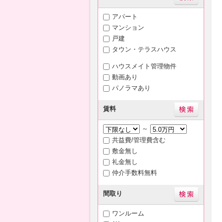
アパート
マンション
戸建
タウン・テラスハウス
ハウスメイト管理物件
動画あり
パノラマあり
賃料
～
共益費/管理費含む
敷金無し
礼金無し
仲介手数料無料
間取り
ワンルーム