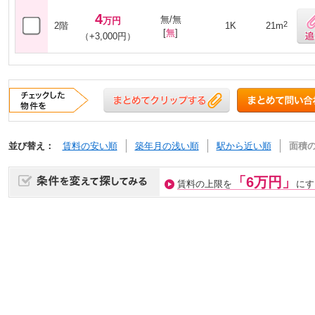
4
無/無
万円
2
2階
1K
21m
[
無
]
（+3,000円）
並び替え：
賃料の安い順
築年月の浅い順
駅から近い順
面積
「6万円」
賃料の上限を
にす