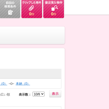
0
0
件
件
（0）
本納（0）
の広い順
表示数：