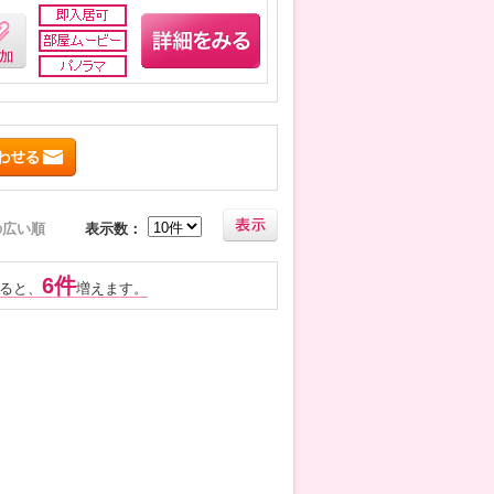
の広い順
表示数：
6件
ると、
増えます。