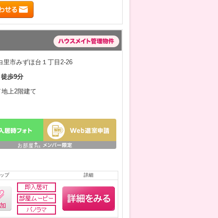
里市みずほ台１丁目2-26
 徒歩9分
月／地上2階建て
ップ
詳細