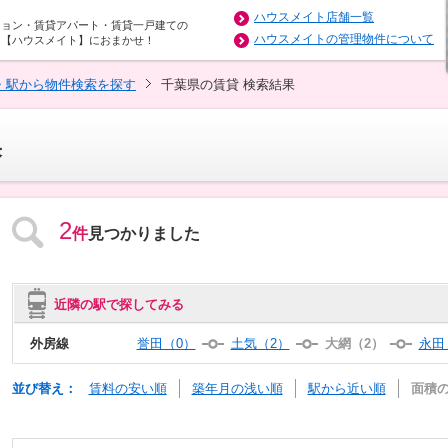
ハウスメイト店舗一覧
ション・賃貸アパート・賃貸一戸建ての
ハウスメイトの管理物件について
は【ハウスメイト】におまかせ！
・駅から物件検索を探す
千葉県の賃貸 検索結果
果
2
件
見つかりました
近隣の駅で探してみる
外房線
誉田（0）
土気（2）
大網（2）
永田
並び替え：
賃料の安い順
築年月の浅い順
駅から近い順
面積