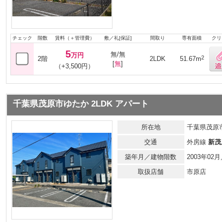
チェック
階数
賃料（＋管理費）
敷／礼[保証]
間取り
専有面積
クリ
5
無/無
万円
2
2階
2LDK
51.67m
[
無
]
（+3,500円）
千葉県茂原市ゆたか 2LDK アパート
所在地
千葉県茂原
交通
外房線
新茂
築年月／建物階数
2003年0
取扱店舗
市原店