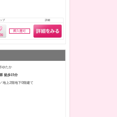
ップ
詳細
市ゆたか
原 徒歩15分
2月／地上2階地下0階建て