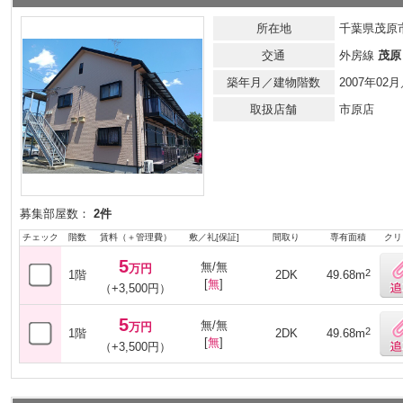
所在地
千葉県茂原
交通
外房線
茂原
築年月／建物階数
2007年0
取扱店舗
市原店
募集部屋数：
2件
チェック
階数
賃料（＋管理費）
敷／礼[保証]
間取り
専有面積
クリ
5
無/無
万円
2
1階
2DK
49.68m
[
無
]
（+3,500円）
5
無/無
万円
2
1階
2DK
49.68m
[
無
]
（+3,500円）