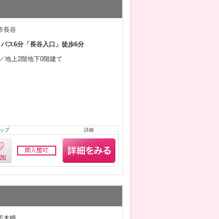
市長谷
 バス6分「長谷入口」徒歩6分
8月／地上2階地下0階建て
ップ
詳細
市木崎