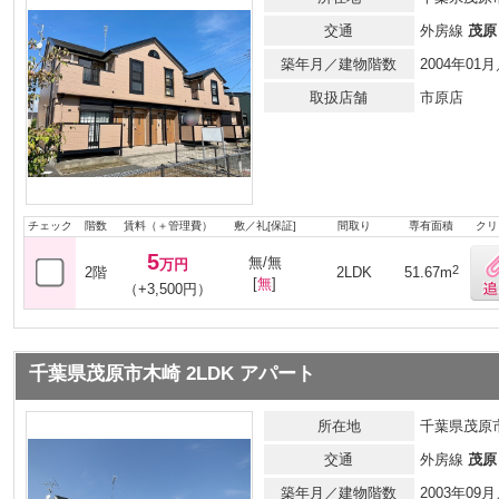
交通
外房線
茂原
築年月／建物階数
2004年0
取扱店舗
市原店
チェック
階数
賃料（＋管理費）
敷／礼[保証]
間取り
専有面積
クリ
5
無/無
万円
2
2階
2LDK
51.67m
[
無
]
（+3,500円）
千葉県茂原市木崎 2LDK アパート
所在地
千葉県茂原
交通
外房線
茂原
築年月／建物階数
2003年0