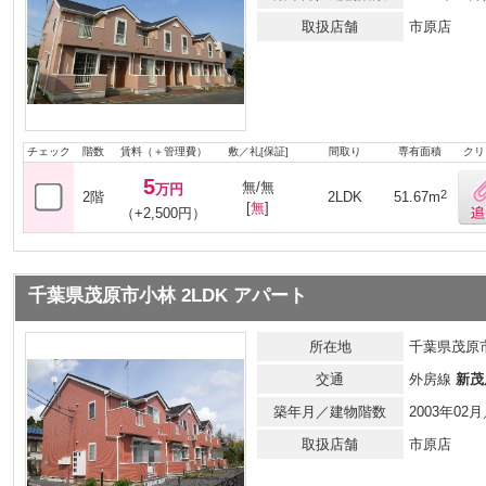
取扱店舗
市原店
チェック
階数
賃料（＋管理費）
敷／礼[保証]
間取り
専有面積
クリ
5
無/無
万円
2
2階
2LDK
51.67m
[
無
]
（+2,500円）
千葉県茂原市小林 2LDK アパート
所在地
千葉県茂原
交通
外房線
新茂
築年月／建物階数
2003年0
取扱店舗
市原店