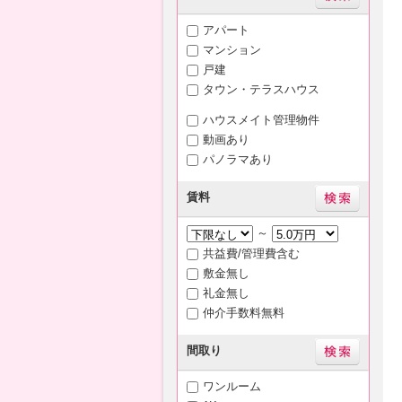
アパート
マンション
戸建
タウン・テラスハウス
ハウスメイト管理物件
動画あり
パノラマあり
賃料
～
共益費/管理費含む
敷金無し
礼金無し
仲介手数料無料
間取り
ワンルーム