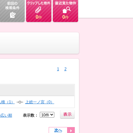
0
0
件
件
1
2
八積（1）
上総一ノ宮（0）
の広い順
表示数：
次へ