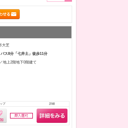
市大芝
 バス8分「七井土」徒歩11分
6月／地上2階地下0階建て
ップ
詳細