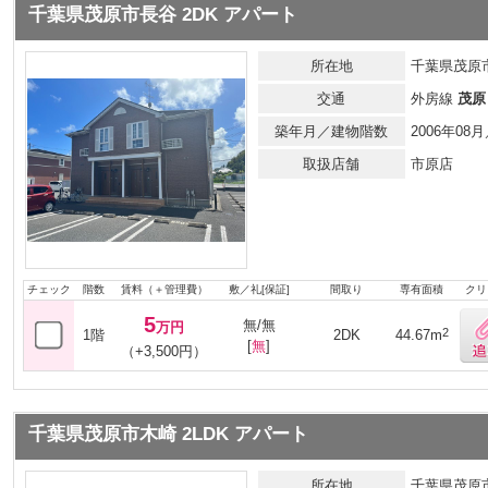
千葉県茂原市長谷 2DK アパート
所在地
千葉県茂原
交通
外房線
茂原
築年月／建物階数
2006年0
取扱店舗
市原店
チェック
階数
賃料（＋管理費）
敷／礼[保証]
間取り
専有面積
クリ
5
無/無
万円
2
1階
2DK
44.67m
[
無
]
（+3,500円）
千葉県茂原市木崎 2LDK アパート
所在地
千葉県茂原