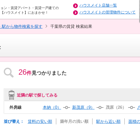
ハウスメイト店舗一覧
ション・賃貸アパート・賃貸一戸建ての
ハウスメイトの管理物件について
は【ハウスメイト】におまかせ！
・駅から物件検索を探す
千葉県の賃貸 検索結果
果
26
件
見つかりました
近隣の駅で探してみる
外房線
本納（0）
新茂原（9）
茂原（26）
並び替え：
賃料の安い順
築年月の浅い順
駅から近い順
面積