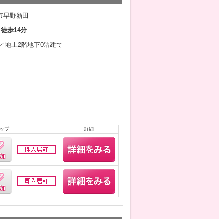
市早野新田
 徒歩14分
2月／地上2階地下0階建て
ップ
詳細