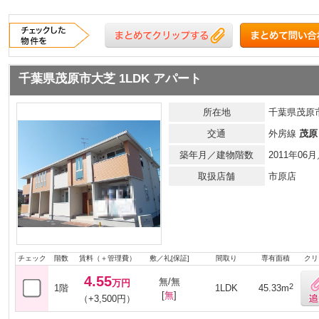
千葉県茂原市大芝 1LDK アパート
所在地
千葉県茂原
交通
外房線
茂原
築年月／建物階数
2011年0
取扱店舗
市原店
チェック
階数
賃料（＋管理費）
敷／礼[保証]
間取り
専有面積
クリ
4.55
無/無
万円
2
1階
1LDK
45.33m
[
無
]
（+3,500円）