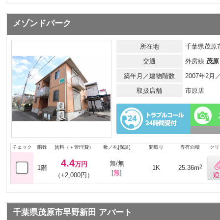
メゾンドパーク
所在地
千葉県茂原市
交通
外房線
茂原
築年月／建物階数
2007年2
取扱店舗
市原店
チェック
階数
賃料（＋管理費）
敷／礼[保証]
間取り
専有面積
クリ
4.4
無/無
万円
2
1階
1K
25.36m
[
無
]
（+2,000円）
千葉県茂原市早野新田 アパート