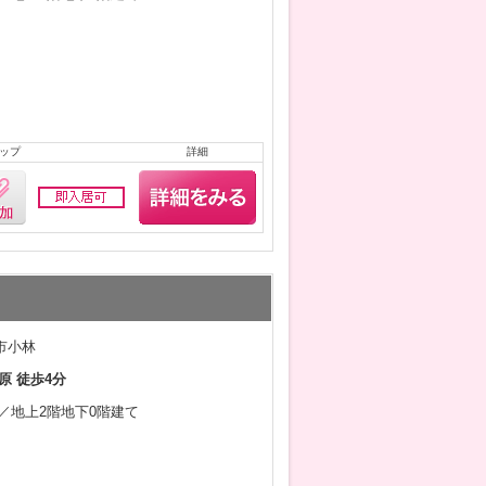
ップ
詳細
市小林
原 徒歩4分
2月／地上2階地下0階建て