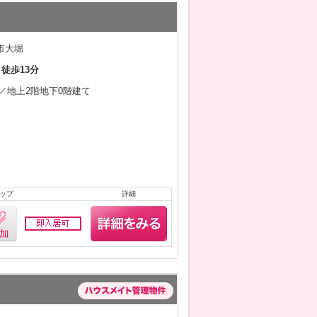
市大堀
 徒歩13分
2月／地上2階地下0階建て
ップ
詳細