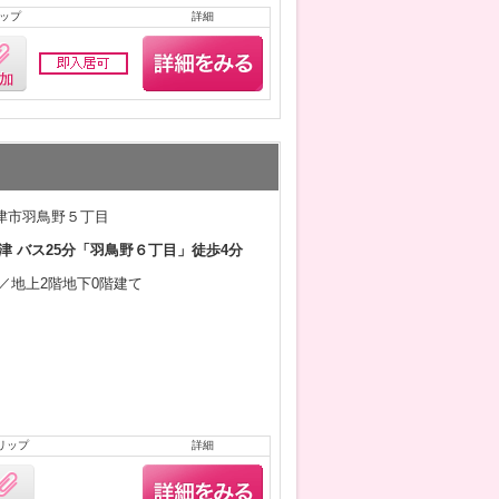
ップ
詳細
津市羽鳥野５丁目
津 バス25分「羽鳥野６丁目」徒歩4分
3月／地上2階地下0階建て
リップ
詳細