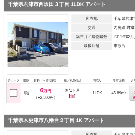
千葉県君津市西坂田３丁目 1LDK アパート
所在地
千葉県君津
交通
内房線
君津
築年月／建物階数
2011年0
取扱店舗
市原店
チェック
階数
賃料（＋管理費）
敷／礼[保証]
間取り
専有面積
ク
6
無/1ヶ月
万円
2
1階
1LDK
45.89m
[
無
]
（+2,300円）
千葉県木更津市八幡台２丁目 1K アパート
所在地
千葉県木更