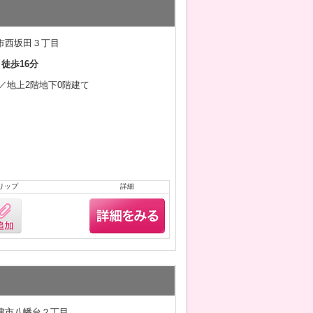
市西坂田３丁目
 徒歩16分
2月／地上2階地下0階建て
リップ
詳細
津市八幡台２丁目