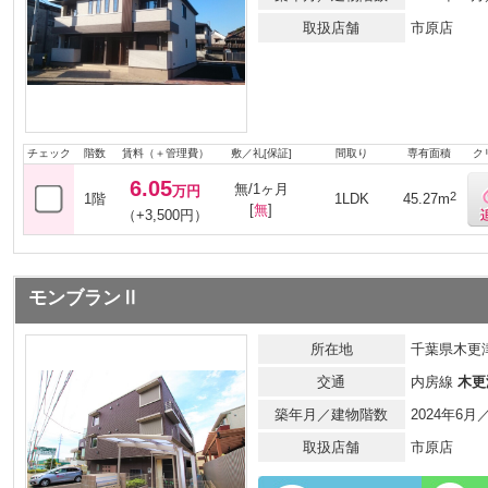
取扱店舗
市原店
チェック
階数
賃料（＋管理費）
敷／礼[保証]
間取り
専有面積
ク
6.05
無/1ヶ月
万円
2
1階
1LDK
45.27m
[
無
]
（+3,500円）
モンブランⅡ
所在地
千葉県木更津
交通
内房線
木更
築年月／建物階数
2024年6
取扱店舗
市原店