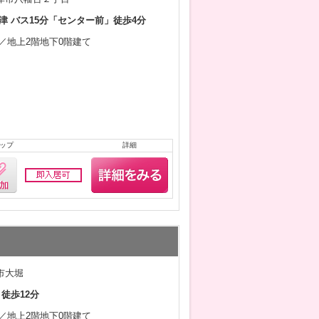
津 バス15分「センター前」徒歩4分
9月／地上2階地下0階建て
ップ
詳細
市大堀
 徒歩12分
9月／地上2階地下0階建て