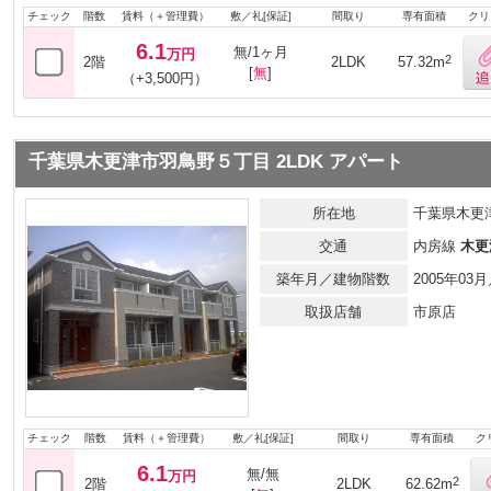
チェック
階数
賃料（＋管理費）
敷／礼[保証]
間取り
専有面積
クリ
6.1
無/1ヶ月
万円
2
2階
2LDK
57.32m
[
無
]
（+3,500円）
千葉県木更津市羽鳥野５丁目 2LDK アパート
所在地
千葉県木更
交通
内房線
木更
築年月／建物階数
2005年0
取扱店舗
市原店
チェック
階数
賃料（＋管理費）
敷／礼[保証]
間取り
専有面積
ク
6.1
無/無
万円
2
2階
2LDK
62.62m