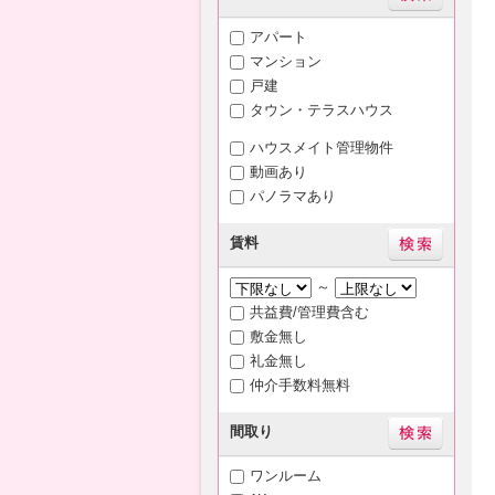
アパート
マンション
戸建
タウン・テラスハウス
ハウスメイト管理物件
動画あり
パノラマあり
賃料
～
共益費/管理費含む
敷金無し
礼金無し
仲介手数料無料
間取り
ワンルーム