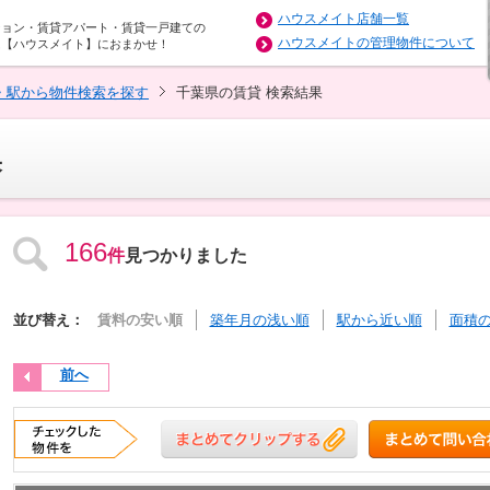
ハウスメイト店舗一覧
ション・賃貸アパート・賃貸一戸建ての
ハウスメイトの管理物件について
は【ハウスメイト】におまかせ！
・駅から物件検索を探す
千葉県の賃貸 検索結果
果
166
件
見つかりました
並び替え：
賃料の安い順
築年月の浅い順
駅から近い順
面積
前へ