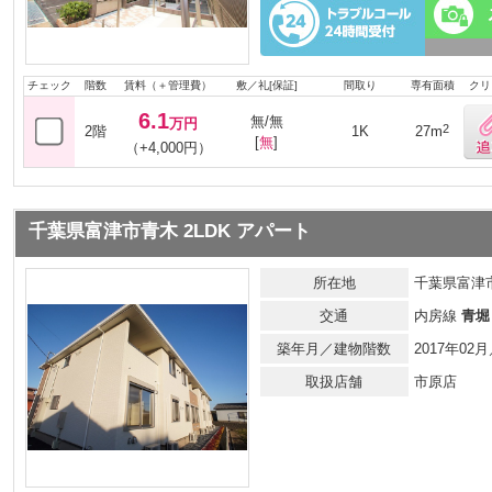
チェック
階数
賃料（＋管理費）
敷／礼[保証]
間取り
専有面積
クリ
6.1
無/無
万円
2
2階
1K
27m
[
無
]
（+4,000円）
千葉県富津市青木 2LDK アパート
所在地
千葉県富津
交通
内房線
青堀
築年月／建物階数
2017年0
取扱店舗
市原店