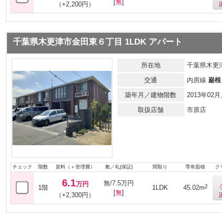
[
無
]
（+2,200円）
千葉県木更津市金田東６丁目 1LDK アパート
所在地
千葉県木更
交通
内房線
巌根
築年月／建物階数
2013年0
取扱店舗
市原店
チェック
階数
賃料（＋管理費）
敷／礼[保証]
間取り
専有面積
ク
6.1
無/7.5万円
万円
2
1階
1LDK
45.02m
[
無
]
（+2,300円）