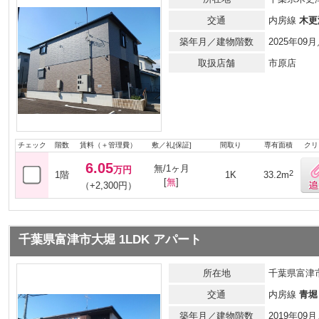
交通
内房線
木更
築年月／建物階数
2025年0
取扱店舗
市原店
チェック
階数
賃料（＋管理費）
敷／礼[保証]
間取り
専有面積
クリ
6.05
無/1ヶ月
万円
2
1階
1K
33.2m
[
無
]
（+2,300円）
千葉県富津市大堀 1LDK アパート
所在地
千葉県富津
交通
内房線
青堀
築年月／建物階数
2019年0