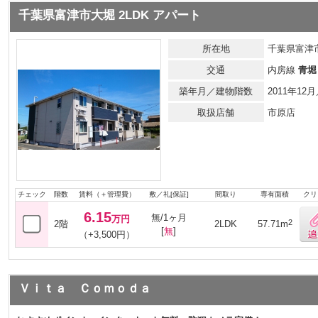
千葉県富津市大堀 2LDK アパート
所在地
千葉県富津
交通
内房線
青堀
築年月／建物階数
2011年1
取扱店舗
市原店
チェック
階数
賃料（＋管理費）
敷／礼[保証]
間取り
専有面積
クリ
6.15
無/1ヶ月
万円
2
2階
2LDK
57.71m
[
無
]
（+3,500円）
Ｖｉｔａ Ｃｏｍｏｄａ