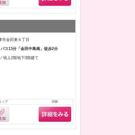
津市金田東６丁目
 バス13分「金田中島南」徒歩2分
2月／地上2階地下0階建て
リップ
詳細