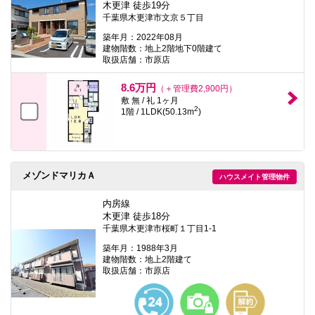
木更津 徒歩19分
千葉県木更津市文京５丁目
築年月：2022年08月
建物階数：地上2階地下0階建て
取扱店舗：市原店
8.6万円
（＋管理費2,900円）
敷 無 / 礼 1ヶ月
2
1階 / 1LDK(50.13m
)
メゾンドマリカＡ
ハウスメイト管理物件
内房線
木更津 徒歩18分
千葉県木更津市桜町１丁目1-1
築年月：1988年3月
建物階数：地上2階建て
取扱店舗：市原店