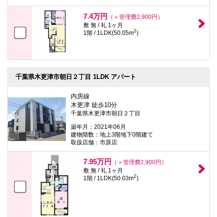
7.4万円
（＋管理費2,900円）
敷 無 / 礼 1ヶ月
2
1階 / 1LDK(50.05m
)
千葉県木更津市朝日２丁目 1LDK アパート
内房線
木更津 徒歩10分
千葉県木更津市朝日２丁目
築年月：2021年06月
建物階数：地上3階地下0階建て
取扱店舗：市原店
7.95万円
（＋管理費2,900円）
敷 無 / 礼 1ヶ月
2
1階 / 1LDK(50.03m
)