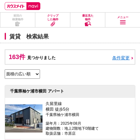
ペ
ペ
こ
こ
こ
ー
ー
こ
こ
こ
ジ
ジ
か
か
か
前回の
クリップ
最近見た
の
内
ら
ら
ら
メニュー
検索物件
した物件
物件
先
を
ヘ
本
フ
頭
移
ッ
文
ッ
に
動
ダ
に
タ
賃貸 検索結果
な
す
情
な
情
り
る
報
り
報
ま
た
に
ま
に
す。
め
な
す。
な
163件
見つかりました
条件変更
の
り
り
リ
ま
ま
ン
す。
す。
ク
で
す。
ヘ
千葉県袖ケ浦市横田 アパート
ッ
ダ
情
久留里線
報
横田 徒歩5分
に
千葉県袖ケ浦市横田
移
動
築年月：2025年08月
し
建物階数：地上2階地下0階建て
ま
取扱店舗：市原店
す