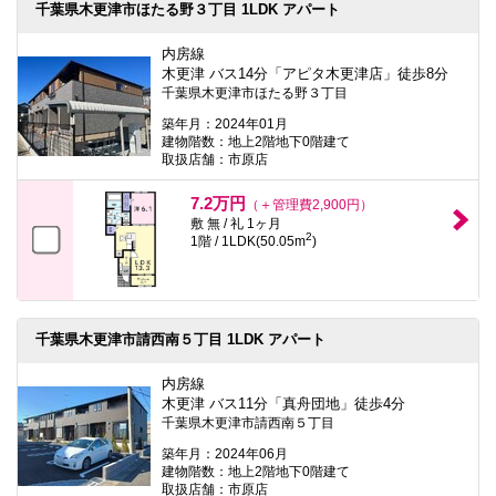
千葉県木更津市ほたる野３丁目 1LDK アパート
内房線
木更津 バス14分「アピタ木更津店」徒歩8分
千葉県木更津市ほたる野３丁目
築年月：2024年01月
建物階数：地上2階地下0階建て
取扱店舗：市原店
7.2万円
（＋管理費2,900円）
敷 無 / 礼 1ヶ月
2
1階 / 1LDK(50.05m
)
千葉県木更津市請西南５丁目 1LDK アパート
内房線
木更津 バス11分「真舟団地」徒歩4分
千葉県木更津市請西南５丁目
築年月：2024年06月
建物階数：地上2階地下0階建て
取扱店舗：市原店