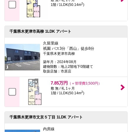
2
1階 / 1LDK(50.14m
)
千葉県木更津市高柳 1LDK アパート
久留里線
祇園 バス3分「西山」徒歩8分
千葉県木更津市高柳
築年月：2024年08月
建物階数：地上2階地下0階建て
取扱店舗：市原店
7.85万円
（＋管理費3,500円）
敷 無 / 礼 1ヶ月
2
1階 / 1LDK(50.14m
)
千葉県木更津市文京５丁目 1LDK アパート
内房線