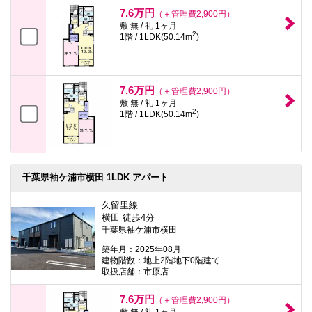
本
7.6万円
（＋管理費2,900円）
文
敷 無 / 礼 1ヶ月
に
2
1階 / 1LDK(50.14m
)
移
動
し
ま
す
7.6万円
（＋管理費2,900円）
フ
敷 無 / 礼 1ヶ月
ッ
2
1階 / 1LDK(50.14m
)
タ
情
報
に
移
動
千葉県袖ケ浦市横田 1LDK アパート
し
ま
久留里線
す
横田 徒歩4分
千葉県袖ケ浦市横田
築年月：2025年08月
建物階数：地上2階地下0階建て
取扱店舗：市原店
7.6万円
（＋管理費2,900円）
敷 無 / 礼 1ヶ月