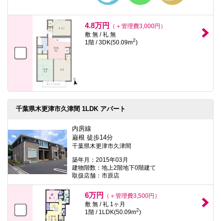
4.8万円
（＋管理費3,000円）
敷 無 / 礼 無
2
1階 / 3DK(50.09m
)
千葉県木更津市久津間 1LDK アパート
内房線
巌根 徒歩14分
千葉県木更津市久津間
築年月：2015年03月
建物階数：地上2階地下0階建て
取扱店舗：市原店
6万円
（＋管理費3,500円）
敷 無 / 礼 1ヶ月
2
1階 / 1LDK(50.09m
)