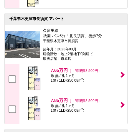
千葉県木更津市長須賀 アパート
久留里線
祇園 バス6分「北長須賀」徒歩7分
千葉県木更津市長須賀
築年月：2023年03月
建物階数：地上2階地下0階建て
取扱店舗：市原店
7.65万円
（＋管理費3,500円）
敷 無 / 礼 1ヶ月
2
1階 / 1LDK(50.08m
)
7.85万円
（＋管理費3,500円）
敷 無 / 礼 1ヶ月
2
1階 / 1LDK(50.08m
)