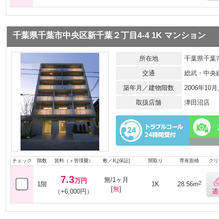
千葉県千葉市中央区新千葉２丁目4-4 1K マンション
所在地
千葉県千葉市
交通
総武・中央
築年月／建物階数
2006年10
取扱店舗
津田沼店
チェック
階数
賃料（＋管理費）
敷／礼[保証]
間取り
専有面積
クリ
7.3
無/1ヶ月
万円
2
1階
1K
28.56m
[
無
]
（+6,000円）