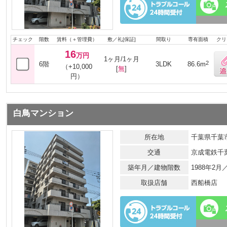
チェック
階数
賃料（＋管理費）
敷／礼[保証]
間取り
専有面積
クリ
16
万円
1ヶ月/1ヶ月
2
6階
3LDK
86.6m
（+10,000
[
無
]
円）
白鳥マンション
所在地
千葉県千葉市
交通
京成電鉄千
築年月／建物階数
1988年2
取扱店舗
西船橋店