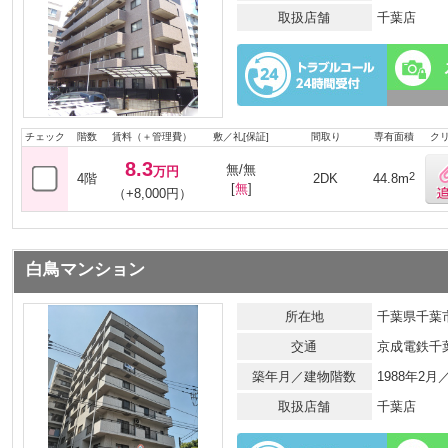
取扱店舗
千葉店
チェック
階数
賃料（＋管理費）
敷／礼[保証]
間取り
専有面積
ク
8.3
無/無
万円
2
4階
2DK
44.8m
[
無
]
（+8,000円）
白鳥マンション
所在地
千葉県千葉市
交通
京成電鉄千
築年月／建物階数
1988年2
取扱店舗
千葉店