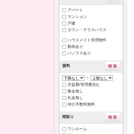
アパート
マンション
戸建
タウン・テラスハウス
ハウスメイト管理物件
動画あり
パノラマあり
賃料
～
共益費/管理費含む
敷金無し
礼金無し
仲介手数料無料
間取り
ワンルーム