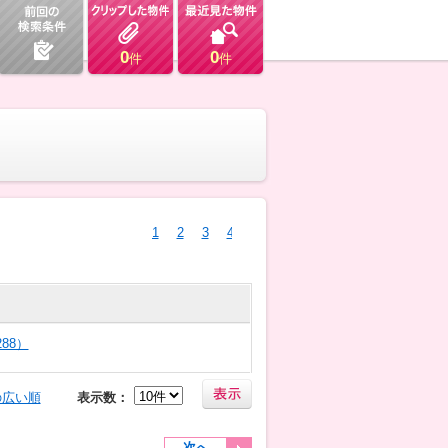
0
0
件
件
1
2
3
4
88）
の広い順
表示数：
次へ