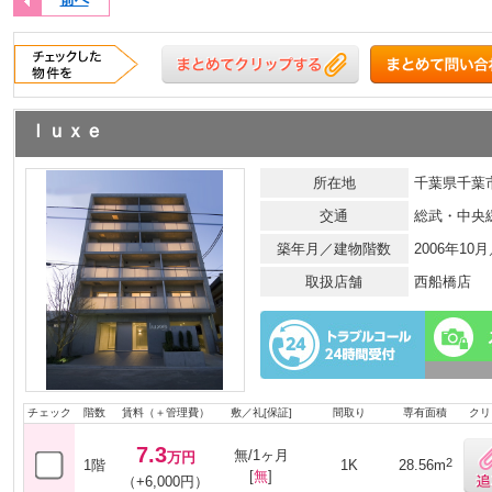
ｌｕｘｅ
所在地
千葉県千葉市
交通
総武・中央
築年月／建物階数
2006年10
取扱店舗
西船橋店
チェック
階数
賃料（＋管理費）
敷／礼[保証]
間取り
専有面積
クリ
7.3
無/1ヶ月
万円
2
1階
1K
28.56m
[
無
]
（+6,000円）