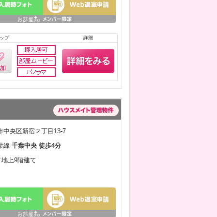
ップ
詳細
中央区新宿２丁目13-7
葉線
千葉中央 徒歩4分
月／地上9階建て