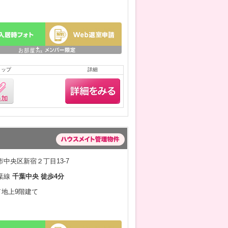
リップ
詳細
中央区新宿２丁目13-7
葉線
千葉中央 徒歩4分
月／地上9階建て