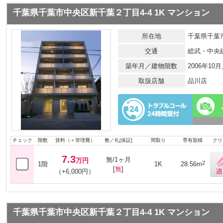
千葉県千葉市中央区新千葉２丁目4-4 1K マンション
所在地
千葉県千葉市
交通
総武・中央
築年月／建物階数
2006年10
取扱店舗
品川店
チェック
階数
賃料（＋管理費）
敷／礼[保証]
間取り
専有面積
クリ
7.3
無/1ヶ月
万円
2
1階
1K
28.56m
[
無
]
（+6,000円）
千葉県千葉市中央区新千葉２丁目4-4 1K マンション