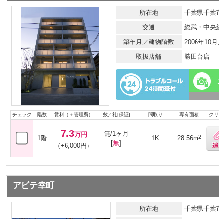
所在地
千葉県千葉市
交通
総武・中央
築年月／建物階数
2006年10
取扱店舗
勝田台店
チェック
階数
賃料（＋管理費）
敷／礼[保証]
間取り
専有面積
クリ
7.3
無/1ヶ月
万円
2
1階
1K
28.56m
[
無
]
（+6,000円）
アビテ幸町
所在地
千葉県千葉市