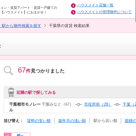
ハウスメイト店舗一覧
ション・賃貸アパート・賃貸一戸建ての
ハウスメイトの管理物件について
は【ハウスメイト】におまかせ！
・駅から物件検索を探す
千葉県の賃貸 検索結果
果
67
件
見つかりました
近隣の駅で探してみる
千葉都市モノレー
千葉みなと（67）
市役所前（28）
千葉（2
ル
並び替え：
賃料の安い順
築年月の浅い順
駅から近い順
面積
前へ