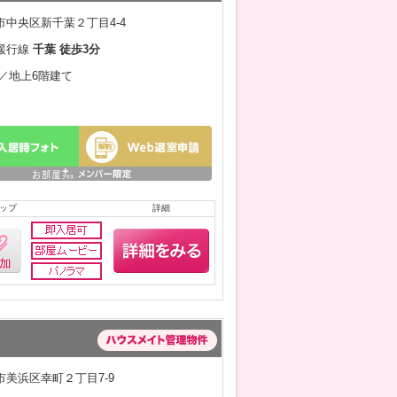
中央区新千葉２丁目4-4
緩行線
千葉 徒歩3分
月／地上6階建て
ップ
詳細
美浜区幸町２丁目7-9