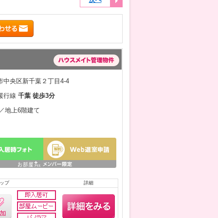
中央区新千葉２丁目4-4
緩行線
千葉 徒歩3分
月／地上6階建て
ップ
詳細