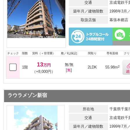
交通
京成電鉄千
築年月／建物階数
1998年3
取扱店舗
幕張本郷店
チェック
階数
賃料（＋管理費）
敷／礼[保証]
間取り
専有面積
クリ
13
無/無
万円
2
1階
2LDK
55.98m
[
無
]
（+8,000円）
ラウラメゾン新宿
所在地
千葉県千葉市
交通
京成電鉄千
築年月／建物階数
1999年7