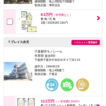
建物階数：地上2階地下0階建て
取扱店舗：津田沼店
8.5万円
（管理費なし）
敷 無 / 礼 無
2
1階 / 3SDK(85.18m
)
Ｔプレイス弁天
ハウスメイト管理物件
千葉都市モノレール
作草部 徒歩8分
千葉県千葉市中央区弁天４丁目3-15
築年月：1994年2月
建物階数：地上4階建て
取扱店舗：千葉店
13.2万円
（＋管理費5,500円）
敷 13.2万円（ペット飼育時、2ヶ月） / 礼 13.2