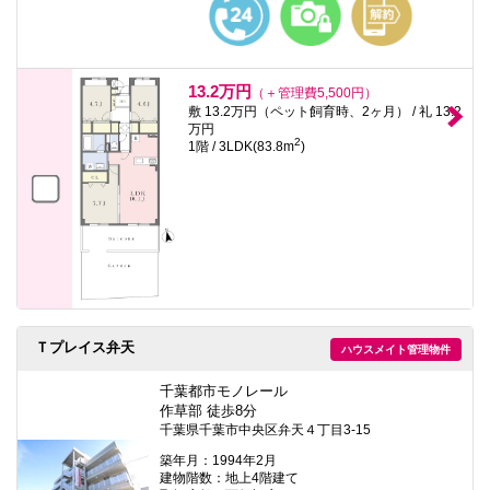
13.2万円
（＋管理費5,500円）
敷 13.2万円（ペット飼育時、2ヶ月） / 礼 13.2
万円
2
1階 / 3LDK(83.8m
)
Ｔプレイス弁天
ハウスメイト管理物件
千葉都市モノレール
作草部 徒歩8分
千葉県千葉市中央区弁天４丁目3-15
築年月：1994年2月
建物階数：地上4階建て