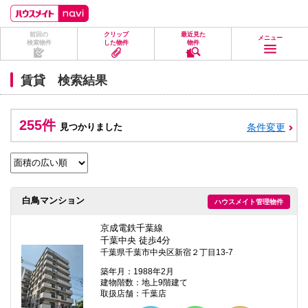
ペ
ペ
こ
こ
こ
ー
ー
こ
こ
こ
ジ
ジ
か
か
か
前回の
クリップ
最近見た
の
内
ら
ら
ら
メニュー
検索物件
した物件
物件
先
を
ヘ
本
フ
頭
移
ッ
文
ッ
に
動
ダ
に
タ
賃貸 検索結果
な
す
情
な
情
り
る
報
り
報
ま
た
に
ま
に
す。
め
な
す。
な
255件
見つかりました
条件変更
の
り
り
リ
ま
ま
ン
す。
す。
ク
で
す。
ヘ
白鳥マンション
ハウスメイト管理物件
ッ
ダ
情
京成電鉄千葉線
報
千葉中央 徒歩4分
に
千葉県千葉市中央区新宿２丁目13-7
移
動
築年月：1988年2月
し
建物階数：地上9階建て
ま
取扱店舗：千葉店
す