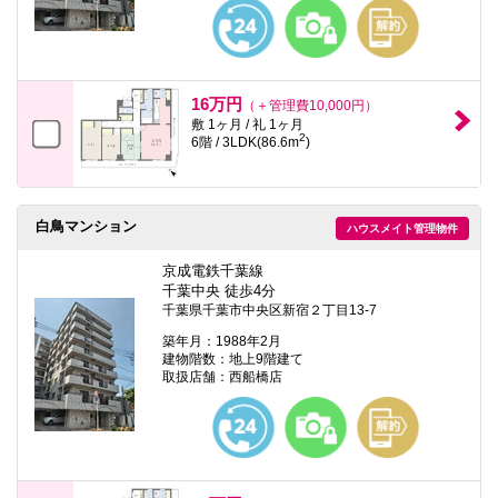
本
文
に
移
動
し
16万円
（＋管理費10,000円）
ま
敷 1ヶ月 / 礼 1ヶ月
す
2
6階 / 3LDK(86.6m
)
フ
ッ
タ
情
報
白鳥マンション
ハウスメイト管理物件
に
移
京成電鉄千葉線
動
千葉中央 徒歩4分
し
千葉県千葉市中央区新宿２丁目13-7
ま
す
築年月：1988年2月
建物階数：地上9階建て
取扱店舗：西船橋店