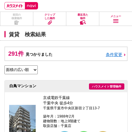
ペ
ペ
こ
こ
こ
ー
ー
こ
こ
こ
ジ
ジ
か
か
か
前回の
クリップ
最近見た
の
内
ら
ら
ら
メニュー
検索物件
した物件
物件
先
を
ヘ
本
フ
頭
移
ッ
文
ッ
に
動
ダ
に
タ
賃貸 検索結果
な
す
情
な
情
り
る
報
り
報
ま
た
に
ま
に
す。
め
な
す。
な
291件
見つかりました
条件変更
の
り
り
リ
ま
ま
ン
す。
す。
ク
で
す。
ヘ
白鳥マンション
ハウスメイト管理物件
ッ
ダ
情
京成電鉄千葉線
報
千葉中央 徒歩4分
に
千葉県千葉市中央区新宿２丁目13-7
移
動
築年月：1988年2月
し
建物階数：地上9階建て
ま
取扱店舗：千葉店
す