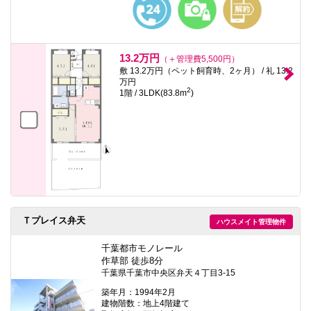
13.2万円
（＋管理費5,500円）
敷 13.2万円（ペット飼育時、2ヶ月） / 礼 13.2
万円
2
1階 / 3LDK(83.8m
)
Ｔプレイス弁天
ハウスメイト管理物件
千葉都市モノレール
作草部 徒歩8分
千葉県千葉市中央区弁天４丁目3-15
築年月：1994年2月
建物階数：地上4階建て