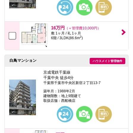
本
文
に
移
動
し
16万円
（＋管理費10,000円）
ま
敷 1ヶ月 / 礼 1ヶ月
す
2
6階 / 3LDK(86.6m
)
フ
ッ
タ
情
報
白鳥マンション
ハウスメイト管理物件
に
移
京成電鉄千葉線
動
千葉中央 徒歩4分
し
千葉県千葉市中央区新宿２丁目13-7
ま
す
築年月：1988年2月
建物階数：地上9階建て
取扱店舗：西船橋店