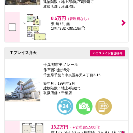
建物階数：地上2階地下0階建て
取扱店舗：津田沼店
8.5万円
（管理費なし）
敷 無 / 礼 無
2
1階 / 3SDK(85.18m
)
Ｔプレイス弁天
ハウスメイト管理物件
千葉都市モノレール
作草部 徒歩8分
千葉県千葉市中央区弁天４丁目3-15
築年月：1994年2月
建物階数：地上4階建て
取扱店舗：千葉店
13.2万円
（＋管理費5,500円）
敷 13.2万円（ペット飼育時、2ヶ月） / 礼 13.2