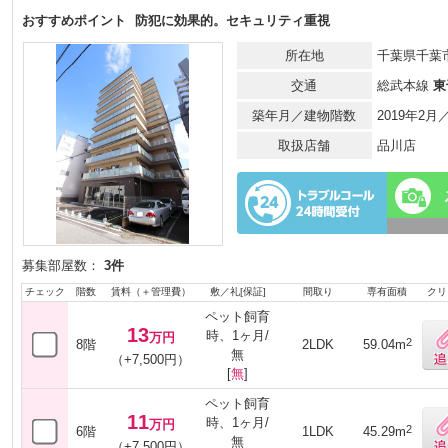
おすすめポイント
防犯に効果的。セキュリティ重視
所在地
千葉県千葉市
交通
総武本線
東
築年月／建物階数
2019年2月
取扱店舗
品川店
募集部屋数：
3件
チェック
階数
賃料（＋管理費）
敷／礼[保証]
間取り
専有面積
クリ
ペット飼育
13
時、1ヶ月/
万円
2
8階
2LDK
59.04m
無
（+7,500円）
[
無
]
ペット飼育
11
時、1ヶ月/
万円
2
6階
1LDK
45.29m
無
（+7,500円）