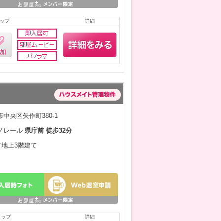
ップ
詳細
中央区矢作町380-1
ノレール
県庁前 徒歩32分
月／地上3階建て
リップ
詳細