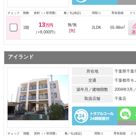
チェック
階数
賃料（＋管理費）
敷／礼[保証]
間取り
専有面積
クリ
13
無/無
万円
2
1階
2LDK
55.98m
[
無
]
（+8,000円）
アイランド
所在地
千葉県千葉市
交通
千葉都市モ
築年月／建物階数
2004年3
取扱店舗
千葉店
チェック
階数
賃料（＋管理費）
敷／礼[保証]
間取り
専有面積
ク