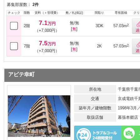
募集部屋数：
2件
チェック
階数
賃料（＋管理費）
敷／礼[保証]
間取り
専有面積
クリ
7.1
無/無
万円
2
2階
3DK
57.03m
[
無
]
（+7,000円）
7.5
無/無
万円
2
7階
2K
57.03m
[
無
]
（+7,000円）
アビテ幸町
所在地
千葉県千葉市
交通
京成電鉄千
築年月／建物階数
1998年3
取扱店舗
幕張本郷店