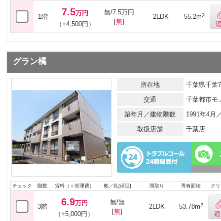
7.5
無/7.5万円
万円
2
1階
2LDK
55.2m
[
無
]
（+4,500円）
グラン橘
所在地
千葉県千葉市
交通
千葉都市モ
築年月／建物階数
1991年4
取扱店舗
千葉店
チェック
階数
賃料（＋管理費）
敷／礼[保証]
間取り
専有面積
クリ
6.9
無/無
万円
2
3階
2LDK
53.78m
[
無
]
（+5,000円）