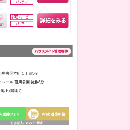
中央区本町１丁目5-9
ノレール
葭川公園 徒歩8分
月／地上7階建て