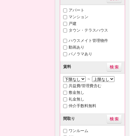
アパート
マンション
戸建
タウン・テラスハウス
ハウスメイト管理物件
動画あり
パノラマあり
賃料
～
共益費/管理費含む
敷金無し
礼金無し
仲介手数料無料
間取り
ワンルーム