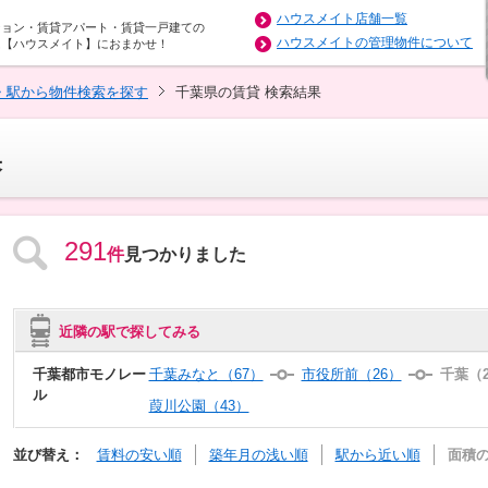
ハウスメイト店舗一覧
ション・賃貸アパート・賃貸一戸建ての
ハウスメイトの管理物件について
は【ハウスメイト】におまかせ！
・駅から物件検索を探す
千葉県の賃貸 検索結果
果
291
件
見つかりました
近隣の駅で探してみる
千葉都市モノレー
千葉みなと（67）
市役所前（26）
千葉（2
ル
葭川公園（43）
並び替え：
賃料の安い順
築年月の浅い順
駅から近い順
面積