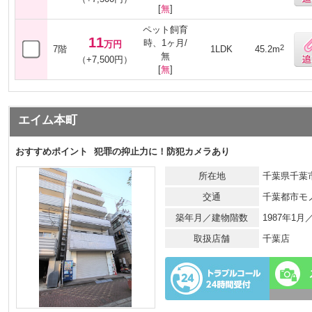
[
無
]
ペット飼育
11
時、1ヶ月/
万円
2
7階
1LDK
45.2m
無
（+7,500円）
[
無
]
エイム本町
おすすめポイント
犯罪の抑止力に！防犯カメラあり
所在地
千葉県千葉市
交通
千葉都市モ
築年月／建物階数
1987年1
取扱店舗
千葉店