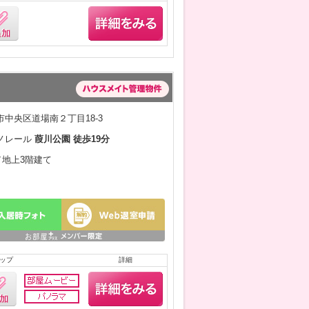
中央区道場南２丁目18-3
ノレール
葭川公園 徒歩19分
月／地上3階建て
ップ
詳細