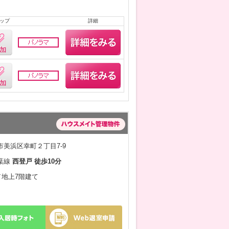
ップ
詳細
美浜区幸町２丁目7-9
葉線
西登戸 徒歩10分
月／地上7階建て