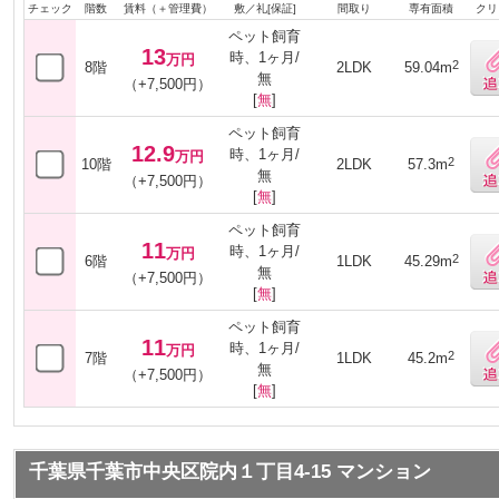
チェック
階数
賃料（＋管理費）
敷／礼[保証]
間取り
専有面積
クリ
ペット飼育
13
時、1ヶ月/
万円
2
8階
2LDK
59.04m
無
（+7,500円）
[
無
]
ペット飼育
12.9
時、1ヶ月/
万円
2
10階
2LDK
57.3m
無
（+7,500円）
[
無
]
ペット飼育
11
時、1ヶ月/
万円
2
6階
1LDK
45.29m
無
（+7,500円）
[
無
]
ペット飼育
11
時、1ヶ月/
万円
2
7階
1LDK
45.2m
無
（+7,500円）
[
無
]
千葉県千葉市中央区院内１丁目4-15 マンション