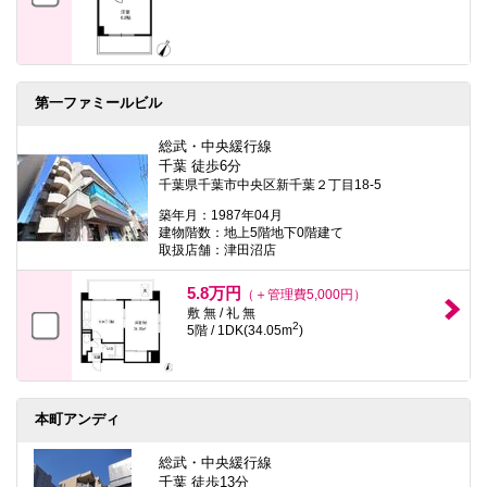
第一ファミールビル
総武・中央緩行線
千葉 徒歩6分
千葉県千葉市中央区新千葉２丁目18-5
築年月：1987年04月
建物階数：地上5階地下0階建て
取扱店舗：津田沼店
5.8万円
（＋管理費5,000円）
敷 無 / 礼 無
2
5階 / 1DK(34.05m
)
本町アンディ
総武・中央緩行線
千葉 徒歩13分