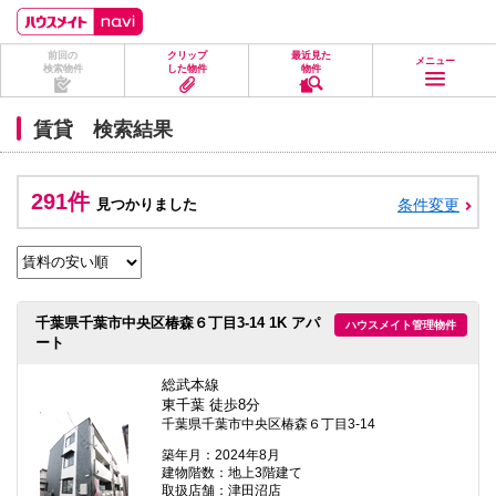
ペ
ペ
こ
こ
こ
ー
ー
こ
こ
こ
ジ
ジ
か
か
か
前回の
クリップ
最近見た
の
内
ら
ら
ら
メニュー
検索物件
した物件
物件
先
を
ヘ
本
フ
頭
移
ッ
文
ッ
に
動
ダ
に
タ
賃貸 検索結果
な
す
情
な
情
り
る
報
り
報
ま
た
に
ま
に
す。
め
な
す。
な
291件
見つかりました
条件変更
の
り
り
リ
ま
ま
ン
す。
す。
ク
で
す。
ヘ
千葉県千葉市中央区椿森６丁目3-14 1K アパ
ハウスメイト管理物件
ッ
ート
ダ
情
報
総武本線
に
東千葉 徒歩8分
移
千葉県千葉市中央区椿森６丁目3-14
動
し
築年月：2024年8月
ま
建物階数：地上3階建て
す
取扱店舗：津田沼店