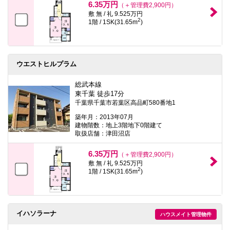
6.35万円
（＋管理費2,900円）
敷 無 / 礼 9.525万円
2
1階 / 1SK(31.65m
)
ウエストヒルプラム
総武本線
東千葉 徒歩17分
千葉県千葉市若葉区高品町580番地1
築年月：2013年07月
建物階数：地上3階地下0階建て
取扱店舗：津田沼店
6.35万円
（＋管理費2,900円）
敷 無 / 礼 9.525万円
2
1階 / 1SK(31.65m
)
イハソラーナ
ハウスメイト管理物件