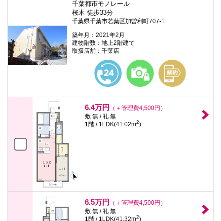
千葉都市モノレール
桜木 徒歩33分
千葉県千葉市若葉区加曽利町707-1
築年月：2021年2月
建物階数：地上2階建て
取扱店舗：千葉店
6.4万円
（＋管理費4,500円）
敷 無 / 礼 無
2
1階 / 1LDK(41.02m
)
6.5万円
（＋管理費4,500円）
敷 無 / 礼 無
2
1階 / 1LDK(41.32m
)