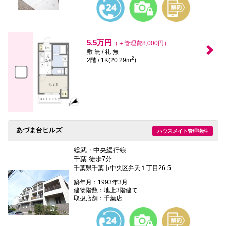
5.5万円
（＋管理費8,000円）
敷 無 / 礼 無
2
2階 / 1K(20.29m
)
あづま台ヒルズ
ハウスメイト管理物件
総武・中央緩行線
千葉 徒歩7分
千葉県千葉市中央区弁天１丁目26-5
築年月：1993年3月
建物階数：地上3階建て
取扱店舗：千葉店