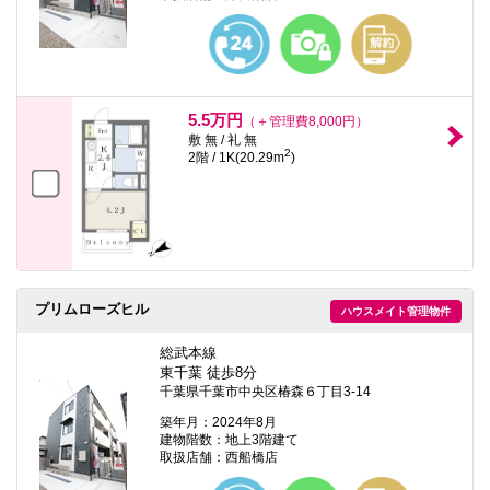
本
文
に
移
動
し
ま
5.5万円
（＋管理費8,000円）
す
敷 無 / 礼 無
フ
2
2階 / 1K(20.29m
)
ッ
タ
情
報
に
移
動
し
ま
プリムローズヒル
ハウスメイト管理物件
す
総武本線
東千葉 徒歩8分
千葉県千葉市中央区椿森６丁目3-14
築年月：2024年8月
建物階数：地上3階建て
取扱店舗：西船橋店