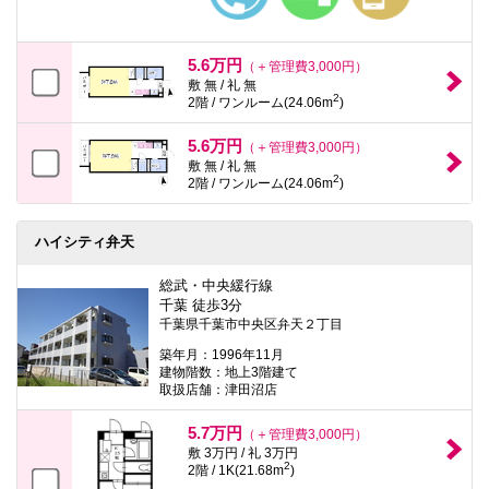
5.6万円
（＋管理費3,000円）
敷 無 / 礼 無
2
2階 / ワンルーム(24.06m
)
5.6万円
（＋管理費3,000円）
敷 無 / 礼 無
2
2階 / ワンルーム(24.06m
)
ハイシティ弁天
総武・中央緩行線
千葉 徒歩3分
千葉県千葉市中央区弁天２丁目
築年月：1996年11月
建物階数：地上3階建て
取扱店舗：津田沼店
5.7万円
（＋管理費3,000円）
敷 3万円 / 礼 3万円
2
2階 / 1K(21.68m
)