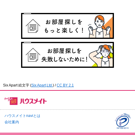
Six Apart 絵文字
(
Six Apart,Ltd.
) /
CC BY 2.1
ハウスメイトnaviとは
会社案内