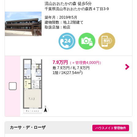
流山おおたかの森 徒歩5分
千葉県流山市おおたかの森西４丁目3-9
築年月：2019年5月
建物階数：地上2階建て
取扱店舗：柏店
7.9万円
（＋管理費4,000円）
敷 7.9万円 / 礼 7.9万円
2
1階 / 1K(27.54m
)
カーサ・デ・ローザ
ハウスメイト管理物件