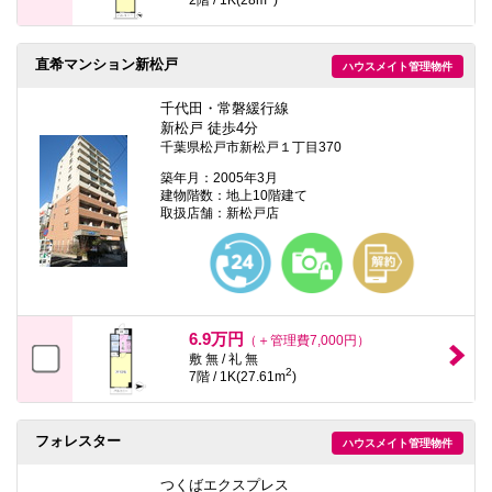
直希マンション新松戸
ハウスメイト管理物件
千代田・常磐緩行線
新松戸 徒歩4分
千葉県松戸市新松戸１丁目370
築年月：2005年3月
建物階数：地上10階建て
取扱店舗：新松戸店
6.9万円
（＋管理費7,000円）
敷 無 / 礼 無
2
7階 / 1K(27.61m
)
フォレスター
ハウスメイト管理物件
つくばエクスプレス