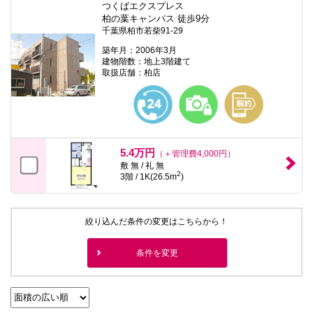
つくばエクスプレス
柏の葉キャンパス 徒歩9分
千葉県柏市若柴91-29
築年月：2006年3月
建物階数：地上3階建て
取扱店舗：柏店
5.4万円
（＋管理費4,000円）
敷 無 / 礼 無
2
3階 / 1K(26.5m
)
絞り込んだ条件の変更はこちらから！
条件を変更