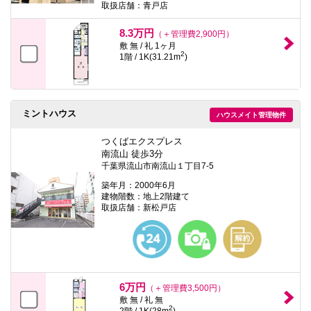
取扱店舗：青戸店
8.3万円
（＋管理費2,900円）
敷 無 / 礼 1ヶ月
2
1階 / 1K(31.21m
)
ミントハウス
ハウスメイト管理物件
つくばエクスプレス
南流山 徒歩3分
千葉県流山市南流山１丁目7-5
築年月：2000年6月
建物階数：地上2階建て
取扱店舗：新松戸店
6万円
（＋管理費3,500円）
敷 無 / 礼 無
2
2階 / 1K(28m
)