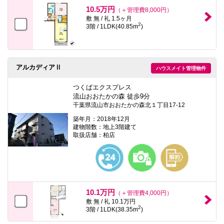
本
10.5万円
（＋管理費8,000円）
文
敷 無 / 礼 1.5ヶ月
に
2
3階 / 1LDK(40.85m
)
移
動
し
ま
す
アルカディアⅡ
フ
ハウスメイト管理物件
ッ
タ
つくばエクスプレス
情
流山おおたかの森 徒歩9分
報
千葉県流山市おおたかの森北１丁目17-12
に
移
築年月：2018年12月
動
建物階数：地上3階建て
し
取扱店舗：柏店
ま
す
10.1万円
（＋管理費4,000円）
敷 無 / 礼 10.1万円
2
3階 / 1LDK(38.35m
)