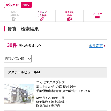
ペ
ペ
こ
こ
こ
ー
ー
こ
こ
こ
ジ
ジ
か
か
か
前回の
クリップ
最近見た
の
内
ら
ら
ら
メニュー
検索物件
した物件
物件
先
を
ヘ
本
フ
頭
移
ッ
文
ッ
に
動
ダ
に
タ
賃貸 検索結果
な
す
情
な
情
り
る
報
り
報
ま
た
に
ま
に
す。
め
な
す。
な
30件
見つかりました
条件変更
の
り
り
リ
ま
ま
ン
す。
す。
ク
で
す。
ヘ
アステールピュールＭ
ッ
ダ
情
つくばエクスプレス
報
流山おおたかの森 徒歩14分
に
千葉県流山市おおたかの森北２丁目26-6
移
動
築年月：2019年12月
し
建物階数：地上3階建て
ま
取扱店舗：青戸店
す