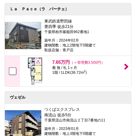
Ｌａ Ｐａｃｅ（ラ パーチェ）
東武鉄道野田線
豊四季 徒歩21分
千葉県柏市篠籠田962番地1
築年月：2024年02月
建物階数：地上2階地下0階建て
取扱店舗：青戸店
7.65万円
（＋管理費3,500円）
敷 無 / 礼 1ヶ月
2
1階 / 1LDK(36.72m
)
ヴェゼル
つくばエクスプレス
南流山 徒歩5分
千葉県流山市南流山２丁目7番地の11
築年月：2023年01月
建物階数：地上3階地下0階建て