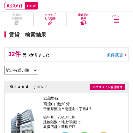
ペ
ペ
こ
こ
こ
ー
ー
こ
こ
こ
ジ
ジ
か
か
か
前回の
クリップ
最近見た
の
内
ら
ら
ら
メニュー
検索物件
した物件
物件
先
を
ヘ
本
フ
頭
移
ッ
文
ッ
に
動
ダ
に
タ
賃貸 検索結果
な
す
情
な
情
り
る
報
り
報
ま
た
に
ま
に
す。
め
な
す。
な
32件
見つかりました
条件変更
の
り
り
リ
ま
ま
ン
す。
す。
ク
で
す。
ヘ
Ｇｒａｎｄ ｊｏｕｒ
ハウスメイト管理物件
ッ
ダ
情
武蔵野線
報
南流山 徒歩1分
に
千葉県流山市南流山２丁目4-7
移
動
築年月：2021年5月
し
建物階数：地上9階建て
ま
取扱店舗：新松戸店
す