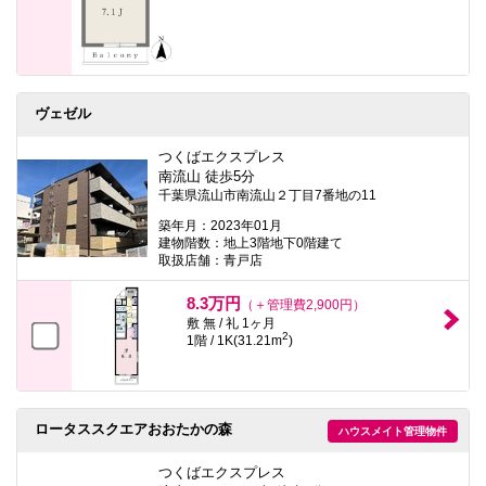
ヴェゼル
つくばエクスプレス
南流山 徒歩5分
千葉県流山市南流山２丁目7番地の11
築年月：2023年01月
建物階数：地上3階地下0階建て
取扱店舗：青戸店
8.3万円
（＋管理費2,900円）
敷 無 / 礼 1ヶ月
2
1階 / 1K(31.21m
)
ロータススクエアおおたかの森
ハウスメイト管理物件
つくばエクスプレス