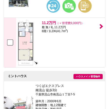
本
文
に
移
動
し
11.2万円
（＋管理費9,000円）
ま
敷 無 / 礼 11.2万円
す
2
6階 / 1LDK(41.7m
)
フ
ッ
タ
情
報
に
移
動
し
ま
す
ミントハウス
ハウスメイト管理物件
つくばエクスプレス
南流山 徒歩3分
千葉県流山市南流山１丁目7-5
築年月：2000年6月
建物階数：地上2階建て
取扱店舗：新松戸店