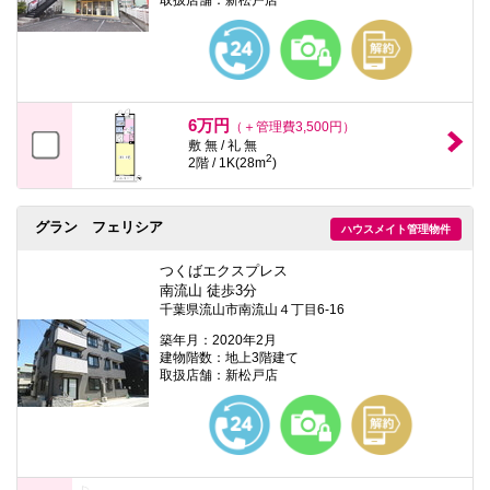
6万円
（＋管理費3,500円）
敷 無 / 礼 無
2
2階 / 1K(28m
)
グラン フェリシア
ハウスメイト管理物件
つくばエクスプレス
南流山 徒歩3分
千葉県流山市南流山４丁目6-16
築年月：2020年2月
建物階数：地上3階建て
取扱店舗：新松戸店