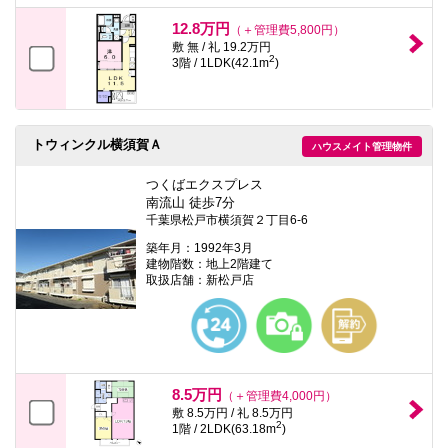
12.8万円
（＋管理費5,800円）
敷 無 / 礼 19.2万円
2
3階 / 1LDK(42.1m
)
トウィンクル横須賀Ａ
ハウスメイト管理物件
つくばエクスプレス
南流山 徒歩7分
千葉県松戸市横須賀２丁目6-6
築年月：1992年3月
建物階数：地上2階建て
取扱店舗：新松戸店
8.5万円
（＋管理費4,000円）
敷 8.5万円 / 礼 8.5万円
2
1階 / 2LDK(63.18m
)