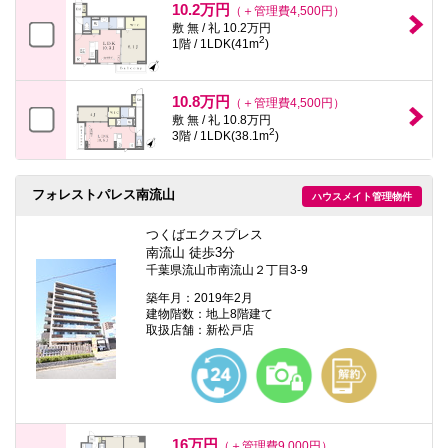
10.2万円
（＋管理費4,500円）
敷 無 / 礼 10.2万円
2
1階 / 1LDK(41m
)
10.8万円
（＋管理費4,500円）
敷 無 / 礼 10.8万円
2
3階 / 1LDK(38.1m
)
フォレストパレス南流山
ハウスメイト管理物件
つくばエクスプレス
南流山 徒歩3分
千葉県流山市南流山２丁目3-9
築年月：2019年2月
建物階数：地上8階建て
取扱店舗：新松戸店
16万円
（＋管理費9,000円）