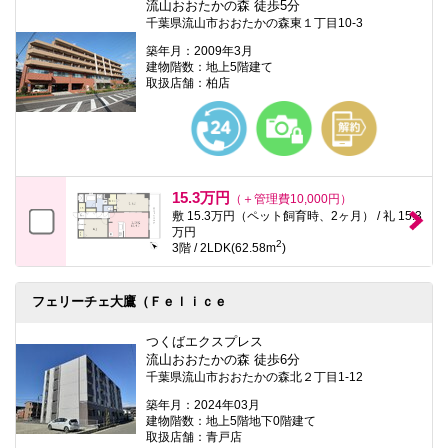
流山おおたかの森 徒歩5分
千葉県流山市おおたかの森東１丁目10-3
築年月：2009年3月
建物階数：地上5階建て
取扱店舗：柏店
15.3万円
（＋管理費10,000円）
敷 15.3万円（ペット飼育時、2ヶ月） / 礼 15.3
万円
2
3階 / 2LDK(62.58m
)
フェリーチェ大鷹（Ｆｅｌｉｃｅ
つくばエクスプレス
流山おおたかの森 徒歩6分
千葉県流山市おおたかの森北２丁目1-12
築年月：2024年03月
建物階数：地上5階地下0階建て
取扱店舗：青戸店