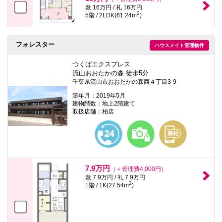
敷 16万円 / 礼 16万円
2
5階 / 2LDK(61.24m
)
フォレスター
ハウスメイト管理物件
つくばエクスプレス
流山おおたかの森 徒歩5分
千葉県流山市おおたかの森西４丁目3-9
築年月：2019年5月
建物階数：地上2階建て
取扱店舗：柏店
7.9万円
（＋管理費4,000円）
敷 7.9万円 / 礼 7.9万円
2
1階 / 1K(27.54m
)