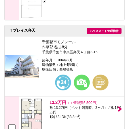
Ｔプレイス弁天
ハウスメイト管理物件
千葉都市モノレール
作草部 徒歩8分
千葉県千葉市中央区弁天４丁目3-15
築年月：1994年2月
建物階数：地上4階建て
取扱店舗：西船橋店
13.2万円
（＋管理費5,500円）
敷 13.2万円（ペット飼育時、2ヶ月） / 礼 13.2
万円
2
1階 / 3LDK(83.8m
)