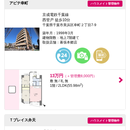
アビテ幸町
ハウスメイト管理物件
京成電鉄千葉線
西登戸 徒歩10分
千葉県千葉市美浜区幸町２丁目7-9
築年月：1998年3月
建物階数：地上7階建て
取扱店舗：幕張本郷店
13万円
（＋管理費8,000円）
敷 無 / 礼 無
2
1階 / 2LDK(55.98m
)
Ｔプレイス弁天
ハウスメイト管理物件