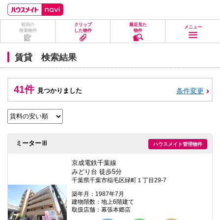
ペ
ペ
こ
こ
こ
ー
ー
こ
こ
こ
ジ
ジ
か
か
か
前回の
クリップ
最近見た
の
内
ら
ら
ら
メニュー
検索物件
した物件
物件
先
を
ヘ
本
フ
頭
移
ッ
文
ッ
に
動
ダ
に
タ
賃貸 検索結果
な
す
情
な
情
り
る
報
り
報
ま
た
に
ま
に
す。
め
な
す。
な
41件
見つかりました
条件変更
の
り
り
リ
ま
ま
ン
す。
す。
ク
で
す。
ヘ
ミーターⅢ
ハウスメイト管理物件
ッ
ダ
情
京成電鉄千葉線
報
みどり台 徒歩5分
に
千葉県千葉市稲毛区緑町１丁目29-7
移
動
築年月：1987年7月
し
建物階数：地上6階建て
ま
取扱店舗：幕張本郷店
す