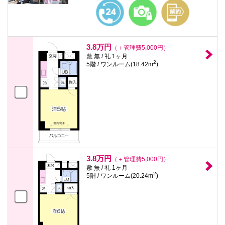
本
文
に
移
動
し
3.8万円
（＋管理費5,000円）
ま
敷 無 / 礼 1ヶ月
す
2
5階 / ワンルーム(18.42m
)
フ
ッ
タ
情
報
に
移
動
し
ま
す
3.8万円
（＋管理費5,000円）
敷 無 / 礼 1ヶ月
2
5階 / ワンルーム(20.24m
)