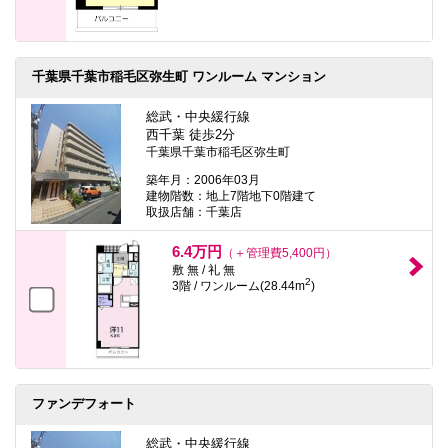
千葉県千葉市稲毛区弥生町 ワンルーム マンション
総武・中央緩行線
西千葉 徒歩2分
千葉県千葉市稲毛区弥生町
築年月：2006年03月
建物階数：地上7階地下0階建て
取扱店舗：千葉店
6.4万円
（＋管理費5,400円）
敷 無 / 礼 無
2
3階 / ワンルーム(28.44m
)
ファンデフォート
総武・中央緩行線