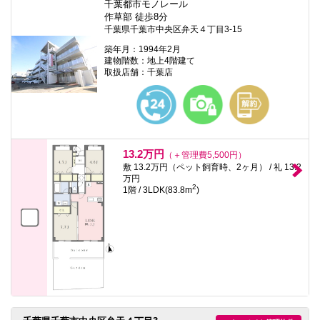
千葉都市モノレール
作草部 徒歩8分
千葉県千葉市中央区弁天４丁目3-15
築年月：1994年2月
建物階数：地上4階建て
取扱店舗：千葉店
13.2万円
（＋管理費5,500円）
敷 13.2万円（ペット飼育時、2ヶ月） / 礼 13.2
万円
2
1階 / 3LDK(83.8m
)