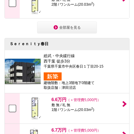
2
2階 / ワンルーム(20.03m
)
全部屋を見る
Ｓｅｒｅｎｉｔｙ春日
総武・中央緩行線
西千葉 徒歩3分
千葉県千葉市中央区春日１丁目20-15
建物階数：地上3階地下0階建て
取扱店舗：津田沼店
6.6万円
（＋管理費5,000円）
敷 無 / 礼 無
2
1階 / ワンルーム(20.03m
)
6.7万円
（＋管理費5,000円）