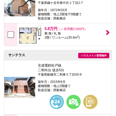
千葉県鎌ケ谷市東中沢２丁目2-7
築年月：1972年03月
建物階数：地上2階地下0階建て
取扱店舗：西船橋店
5.8万円
（＋管理費3,000円）
敷 無 / 礼 無
2
2階 / ワンルーム(35.6m
)
サンテラス
ハウスメイト管理物件
京成電鉄松戸線
二和向台 徒歩5分
千葉県船橋市二和東５丁目50-9
築年月：2015年6月
建物階数：地上2階建て
取扱店舗：西船橋店