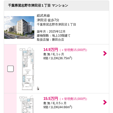
千葉県習志野市津田沼１丁目 マンション
総武本線
津田沼 徒歩7分
千葉県習志野市津田沼１丁目
築年月：2025年12月
建物階数：地上10階建て
取扱店舗：勝田台店
14.9万円
（＋管理費15,000円）
敷 無 / 礼 1ヶ月
2
8階 / 1LDK(36.75m
)
15.5万円
（＋管理費15,000円）
敷 無 / 礼 0.5ヶ月
2
9階 / 1LDK(44.66m
)