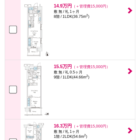
本
14.9万円
（＋管理費15,000円）
文
敷 無 / 礼 1ヶ月
に
2
8階 / 1LDK(36.75m
)
移
動
し
ま
す
フ
ッ
タ
情
報
15.5万円
（＋管理費15,000円）
に
敷 無 / 礼 0.5ヶ月
移
2
9階 / 1LDK(44.66m
)
動
し
ま
す
16.3万円
（＋管理費15,000円）
敷 無 / 礼 1ヶ月
2
1階 / 2LDK(54.6m
)