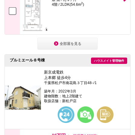
2
4階 / 2LDK(54.6m
)
全部屋を見る
プルミエール８号棟
ハウスメイト管理物件
新京成電鉄
上本郷 徒歩4分
千葉県松戸市南花島３丁目48-ﾉ1
築年月：2022年3月
建物階数：地上2階建て
取扱店舗：新松戸店