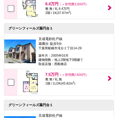
6.4万円
（＋管理費3,000円）
敷 無 / 礼 6.4万円
2
2階 / 1K(37.67m
)
グリーンフィールズ薬円台１
京成電鉄松戸線
薬園台 徒歩5分
千葉県船橋市滝台２丁目14-29
築年月：2005年03月
建物階数：地上2階地下0階建て
取扱店舗：西船橋店
7.5万円
（＋管理費2,600円）
敷 無 / 礼 無
2
1階 / 1LDK(45.82m
)
グリーンフィールズ薬円台１
京成電鉄松戸線