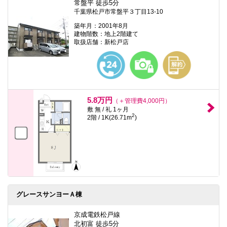
常盤平 徒歩5分
千葉県松戸市常盤平３丁目13-10
築年月：2001年8月
建物階数：地上2階建て
取扱店舗：新松戸店
5.8万円
（＋管理費4,000円）
敷 無 / 礼 1ヶ月
2
2階 / 1K(26.71m
)
グレースサンヨーＡ棟
京成電鉄松戸線
北初富 徒歩5分