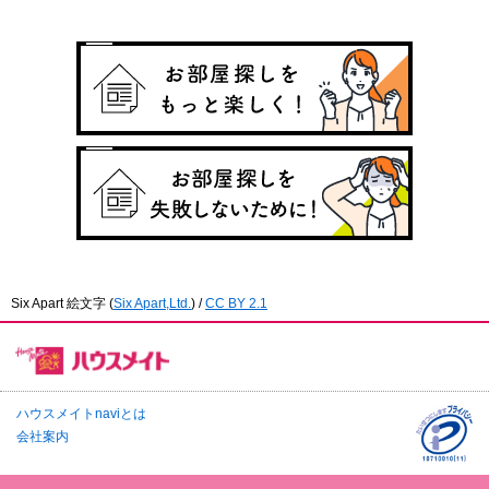
Six Apart 絵文字
(
Six Apart,Ltd.
) /
CC BY 2.1
ハウスメイトnaviとは
会社案内