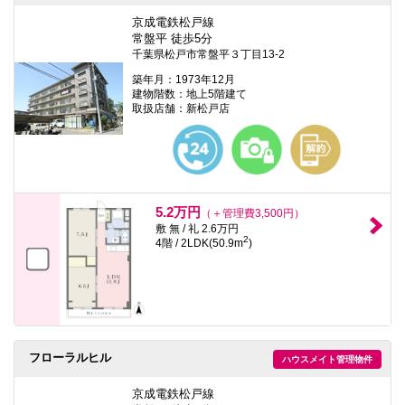
京成電鉄松戸線
常盤平 徒歩5分
千葉県松戸市常盤平３丁目13-2
築年月：1973年12月
建物階数：地上5階建て
取扱店舗：新松戸店
5.2万円
（＋管理費3,500円）
敷 無 / 礼 2.6万円
2
4階 / 2LDK(50.9m
)
フローラルヒル
ハウスメイト管理物件
京成電鉄松戸線