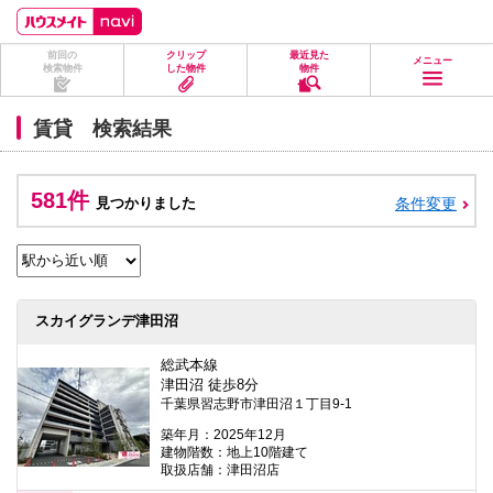
ペ
ペ
こ
こ
こ
ー
ー
こ
こ
こ
ジ
ジ
か
か
か
前回の
クリップ
最近見た
の
内
ら
ら
ら
メニュー
検索物件
した物件
物件
先
を
ヘ
本
フ
頭
移
ッ
文
ッ
に
動
ダ
に
タ
賃貸 検索結果
な
す
情
な
情
り
る
報
り
報
ま
た
に
ま
に
す。
め
な
す。
な
581件
見つかりました
条件変更
の
り
り
リ
ま
ま
ン
す。
す。
ク
で
す。
ヘ
スカイグランデ津田沼
ッ
ダ
情
総武本線
報
津田沼 徒歩8分
に
千葉県習志野市津田沼１丁目9-1
移
動
築年月：2025年12月
し
建物階数：地上10階建て
ま
取扱店舗：津田沼店
す