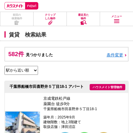
ペ
ペ
こ
こ
こ
ー
ー
こ
こ
こ
ジ
ジ
か
か
か
前回の
クリップ
最近見た
の
内
ら
ら
ら
メニュー
検索物件
した物件
物件
先
を
ヘ
本
フ
頭
移
ッ
文
ッ
に
動
ダ
に
タ
賃貸 検索結果
な
す
情
な
情
り
る
報
り
報
ま
た
に
ま
に
す。
め
な
す。
な
582件
見つかりました
条件変更
の
り
り
リ
ま
ま
ン
す。
す。
ク
で
す。
ヘ
千葉県船橋市田喜野井５丁目18-1 アパート
ハウスメイト管理物件
ッ
ダ
情
京成電鉄松戸線
報
薬園台 徒歩9分
に
千葉県船橋市田喜野井５丁目18-1
移
動
築年月：2025年9月
し
建物階数：地上3階建て
ま
取扱店舗：津田沼店
す