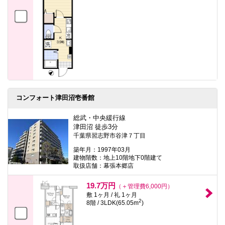
コンフォート津田沼壱番館
総武・中央緩行線
津田沼 徒歩3分
千葉県習志野市谷津７丁目
築年月：1997年03月
建物階数：地上10階地下0階建て
取扱店舗：幕張本郷店
19.7万円
（＋管理費6,000円）
敷 1ヶ月 / 礼 1ヶ月
2
8階 / 3LDK(65.05m
)