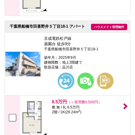
千葉県船橋市田喜野井５丁目18-1 アパート
ハウスメイト管理物件
京成電鉄松戸線
薬園台 徒歩9分
千葉県船橋市田喜野井５丁目18-1
築年月：2025年9月
建物階数：地上3階建て
取扱店舗：品川店
6.5万円
（＋管理費4,500円）
敷 無 / 礼 6.5万円
2
2階 / 1K(26.24m
)