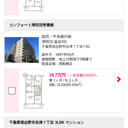
コンフォート津田沼壱番館
総武・中央緩行線
津田沼 徒歩3分
千葉県習志野市谷津７丁目7-62
築年月：1997年03月
建物階数：地上10階地下0階建て
取扱店舗：西船橋店
19.7万円
（＋管理費6,000円）
敷 1ヶ月 / 礼 1ヶ月
2
8階 / 3LDK(65.05m
)
千葉県習志野市谷津７丁目 3LDK マンション