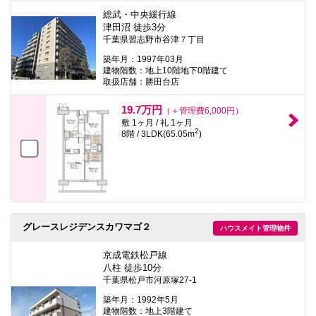
総武・中央緩行線
津田沼 徒歩3分
千葉県習志野市谷津７丁目
築年月：1997年03月
建物階数：地上10階地下0階建て
取扱店舗：勝田台店
19.7万円
（＋管理費6,000円）
敷 1ヶ月 / 礼 1ヶ月
2
8階 / 3LDK(65.05m
)
グレースレジデンスカワマゴ２
ハウスメイト管理物件
京成電鉄松戸線
八柱 徒歩10分
千葉県松戸市河原塚27-1
築年月：1992年5月
建物階数：地上3階建て