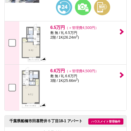
本
文
に
移
動
し
6.5万円
（＋管理費4,500円）
ま
敷 無 / 礼 6.5万円
す
2
2階 / 1K(26.24m
)
フ
ッ
タ
情
報
に
移
6.6万円
（＋管理費4,500円）
動
敷 無 / 礼 6.6万円
し
2
3階 / 1K(25.66m
)
ま
す
千葉県船橋市田喜野井５丁目18-1 アパート
ハウスメイト管理物件