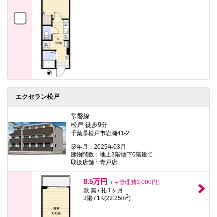
エクセラン松戸
常磐線
松戸 徒歩9分
千葉県松戸市岩瀬41-2
築年月：2025年03月
建物階数：地上3階地下0階建て
取扱店舗：青戸店
8.5万円
（＋管理費3,000円）
敷 無 / 礼 1ヶ月
2
3階 / 1K(22.25m
)