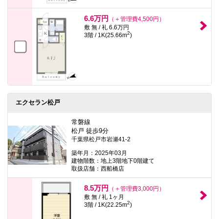
6.6万円
（＋管理費4,500円）
敷 無 / 礼 6.6万円
2
3階 / 1K(25.66m
)
エクセラン松戸
常磐線
松戸 徒歩9分
千葉県松戸市岩瀬41-2
築年月：2025年03月
建物階数：地上3階地下0階建て
取扱店舗：西船橋店
8.5万円
（＋管理費3,000円）
敷 無 / 礼 1ヶ月
2
3階 / 1K(22.25m
)