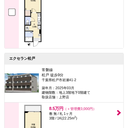
エクセラン松戸
常磐線
松戸 徒歩9分
千葉県松戸市岩瀬41-2
築年月：2025年03月
建物階数：地上3階地下0階建て
取扱店舗：上野店
8.5万円
（＋管理費3,000円）
敷 無 / 礼 1ヶ月
2
3階 / 1K(22.25m
)