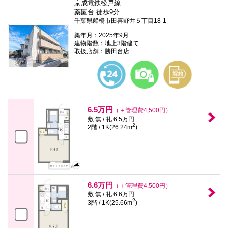
京成電鉄松戸線
薬園台 徒歩9分
千葉県船橋市田喜野井５丁目18-1
築年月：2025年9月
建物階数：地上3階建て
取扱店舗：勝田台店
6.5万円
（＋管理費4,500円）
敷 無 / 礼 6.5万円
2
2階 / 1K(26.24m
)
6.6万円
（＋管理費4,500円）
敷 無 / 礼 6.6万円
2
3階 / 1K(25.66m
)