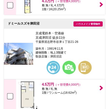
4.3万円
（＋管理費4,000円）
敷 無 / 礼 4.3万円
2
1階 / 1K(20.25m
)
ドミールスズキ津田沼
ハウスメイト管理物件
京成電鉄本・空港線
京成津田沼 徒歩11分
千葉県習志野市谷津１丁目21-26
築年月：1991年11月
建物階数：地上3階建て
取扱店舗：津田沼店
4.5万円
（＋管理費4,000円）
敷 無 / 礼 無
2
1階 / ワンルーム(18.62m
)