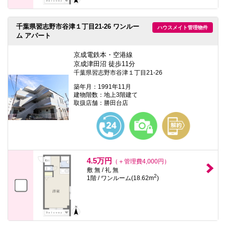
千葉県習志野市谷津１丁目21-26 ワンルー
ハウスメイト管理物件
ム アパート
京成電鉄本・空港線
京成津田沼 徒歩11分
千葉県習志野市谷津１丁目21-26
築年月：1991年11月
建物階数：地上3階建て
取扱店舗：勝田台店
4.5万円
（＋管理費4,000円）
敷 無 / 礼 無
2
1階 / ワンルーム(18.62m
)