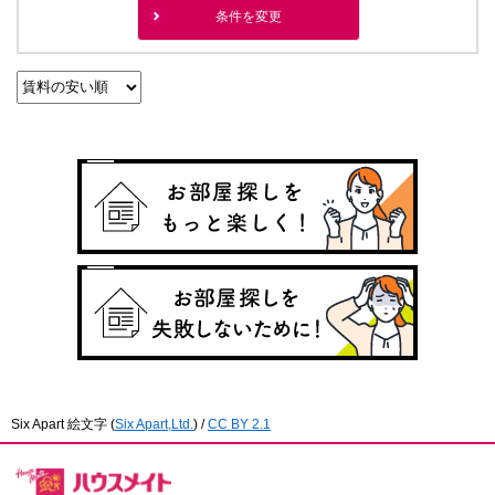
条件を変更
Six Apart 絵文字
(
Six Apart,Ltd.
) /
CC BY 2.1