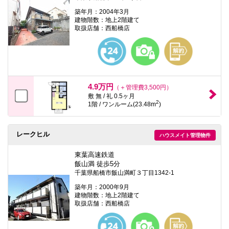
築年月：2004年3月
建物階数：地上2階建て
取扱店舗：西船橋店
4.9万円
（＋管理費3,500円）
敷 無 / 礼 0.5ヶ月
2
1階 / ワンルーム(23.48m
)
レークヒル
ハウスメイト管理物件
東葉高速鉄道
飯山満 徒歩5分
千葉県船橋市飯山満町３丁目1342-1
築年月：2000年9月
建物階数：地上2階建て
取扱店舗：西船橋店