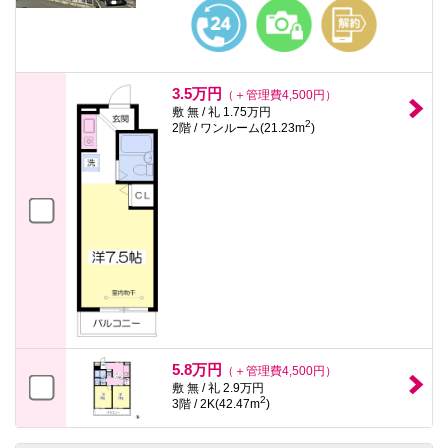
本
文
に
移
動
し
3.5万円
（＋管理費4,500円）
ま
敷 無 / 礼 1.75万円
す
2
2階 / ワンルーム(21.23m
)
フ
ッ
タ
情
報
に
移
動
し
ま
す
5.8万円
（＋管理費4,500円）
敷 無 / 礼 2.9万円
2
3階 / 2K(42.47m
)