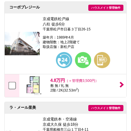
コーポプレジール
ハウスメイト管理物件
京成電鉄松戸線
八柱 徒歩6分
千葉県松戸市日暮３丁目26-15
築年月：1989年4月
建物階数：地上2階建て
取扱店舗：新松戸店
4.8万円
（＋管理費3,500円）
敷 無 / 礼 無
2
2階 / 2K(32.53m
)
ラ・メール里美
ハウスメイト管理物件
京成電鉄本・空港線
京成大久保 徒歩18分
千葉県船橋市三山１丁目4-11