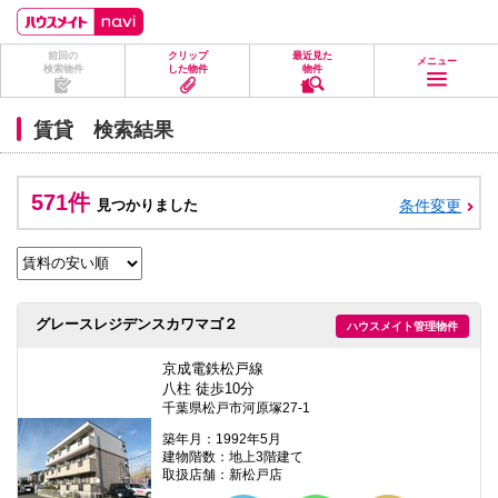
ペ
ペ
こ
こ
こ
ー
ー
こ
こ
こ
ジ
ジ
か
か
か
前回の
クリップ
最近見た
の
内
ら
ら
ら
メニュー
検索物件
した物件
物件
先
を
ヘ
本
フ
頭
移
ッ
文
ッ
に
動
ダ
に
タ
賃貸 検索結果
な
す
情
な
情
り
る
報
り
報
ま
た
に
ま
に
す。
め
な
す。
な
571件
見つかりました
条件変更
の
り
り
リ
ま
ま
ン
す。
す。
ク
で
す。
ヘ
グレースレジデンスカワマゴ２
ハウスメイト管理物件
ッ
ダ
情
京成電鉄松戸線
報
八柱 徒歩10分
に
千葉県松戸市河原塚27-1
移
動
築年月：1992年5月
し
建物階数：地上3階建て
ま
取扱店舗：新松戸店
す