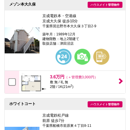
メゾン本大久保
ハウスメイト管理物件
京成電鉄本・空港線
京成大久保 徒歩10分
千葉県習志野市本大久保３丁目2-9
築年月：1989年12月
建物階数：地上2階建て
取扱店舗：津田沼店
3.6万円
（＋管理費3,000円）
敷 無 / 礼 無
2
2階 / 1K(21m
)
ホワイトコート
ハウスメイト管理物件
京成電鉄松戸線
前原 徒歩7分
千葉県船橋市前原東４丁目8-11