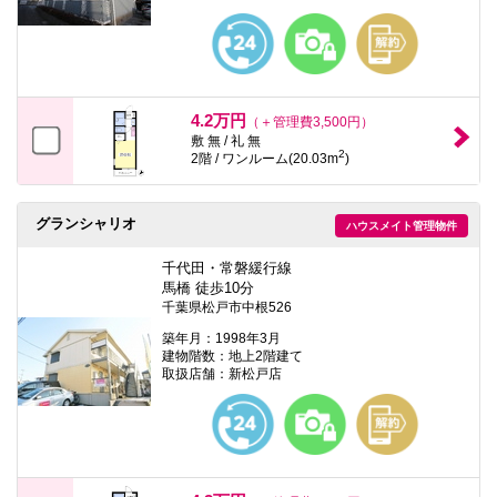
4.2万円
（＋管理費3,500円）
敷 無 / 礼 無
2
2階 / ワンルーム(20.03m
)
グランシャリオ
ハウスメイト管理物件
千代田・常磐緩行線
馬橋 徒歩10分
千葉県松戸市中根526
築年月：1998年3月
建物階数：地上2階建て
取扱店舗：新松戸店