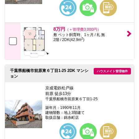
本
文
に
移
動
し
8万円
（＋管理費3,000円）
ま
敷 ペット飼育時、1ヶ月 / 礼 無
す
2
2階 / 2DK(42.9m
)
フ
ッ
タ
情
報
に
千葉県船橋市前原東６丁目1-25 2DK マンシ
ハウスメイト管理物件
移
ョン
動
し
ま
京成電鉄松戸線
す
前原 徒歩13分
千葉県船橋市前原東６丁目1-25
築年月：1990年11月
建物階数：地上3階建て
取扱店舗：錦糸町店