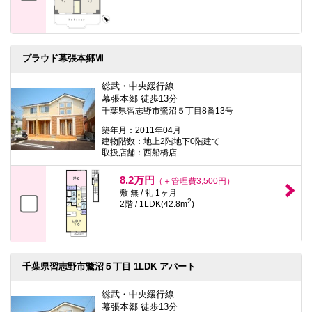
プラウド幕張本郷Ⅶ
総武・中央緩行線
幕張本郷 徒歩13分
千葉県習志野市鷺沼５丁目8番13号
築年月：2011年04月
建物階数：地上2階地下0階建て
取扱店舗：西船橋店
8.2万円
（＋管理費3,500円）
敷 無 / 礼 1ヶ月
2
2階 / 1LDK(42.8m
)
千葉県習志野市鷺沼５丁目 1LDK アパート
総武・中央緩行線
幕張本郷 徒歩13分