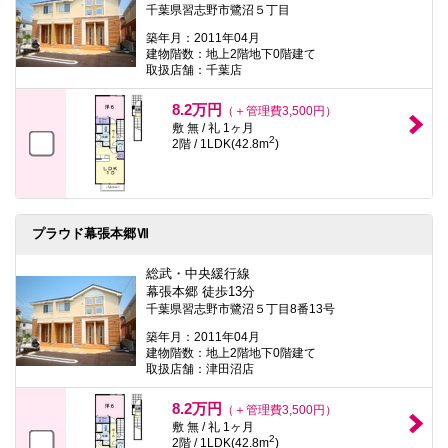
千葉県習志野市鷺沼５丁目
築年月：2011年04月
建物階数：地上2階地下0階建て
取扱店舗：千葉店
8.2万円
（＋管理費3,500円）
敷 無 / 礼 1ヶ月
2
2階 / 1LDK(42.8m
)
プラウド幕張本郷Ⅶ
総武・中央緩行線
幕張本郷 徒歩13分
千葉県習志野市鷺沼５丁目8番13号
築年月：2011年04月
建物階数：地上2階地下0階建て
取扱店舗：津田沼店
8.2万円
（＋管理費3,500円）
敷 無 / 礼 1ヶ月
2
2階 / 1LDK(42.8m
)