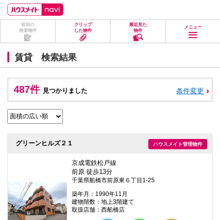
ペ
ペ
こ
こ
こ
ー
ー
こ
こ
こ
ジ
ジ
か
か
か
前回の
クリップ
最近見た
の
内
ら
ら
ら
メニュー
検索物件
した物件
物件
先
を
ヘ
本
フ
頭
移
ッ
文
ッ
に
動
ダ
に
タ
賃貸 検索結果
な
す
情
な
情
り
る
報
り
報
ま
た
に
ま
に
す。
め
な
す。
な
487件
見つかりました
条件変更
の
り
り
リ
ま
ま
ン
す。
す。
ク
で
す。
ヘ
グリーンヒルズ２１
ハウスメイト管理物件
ッ
ダ
情
京成電鉄松戸線
報
前原 徒歩13分
に
千葉県船橋市前原東６丁目1-25
移
動
築年月：1990年11月
し
建物階数：地上3階建て
ま
取扱店舗：西船橋店
す