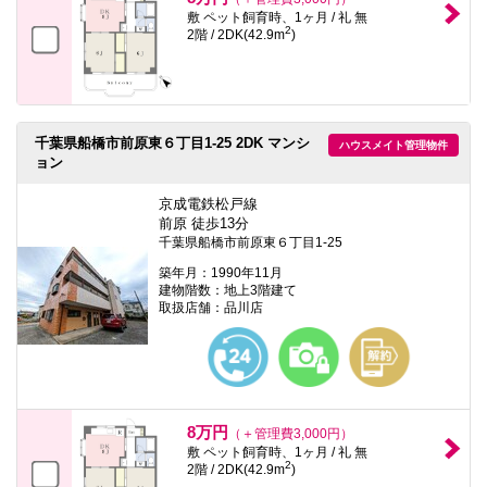
敷 ペット飼育時、1ヶ月 / 礼 無
2
2階 / 2DK(42.9m
)
千葉県船橋市前原東６丁目1-25 2DK マンシ
ハウスメイト管理物件
ョン
京成電鉄松戸線
前原 徒歩13分
千葉県船橋市前原東６丁目1-25
築年月：1990年11月
建物階数：地上3階建て
取扱店舗：品川店
8万円
（＋管理費3,000円）
敷 ペット飼育時、1ヶ月 / 礼 無
2
2階 / 2DK(42.9m
)