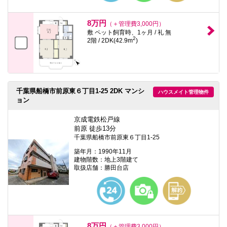
8万円
（＋管理費3,000円）
敷 ペット飼育時、1ヶ月 / 礼 無
2
2階 / 2DK(42.9m
)
千葉県船橋市前原東６丁目1-25 2DK マンシ
ハウスメイト管理物件
ョン
京成電鉄松戸線
前原 徒歩13分
千葉県船橋市前原東６丁目1-25
築年月：1990年11月
建物階数：地上3階建て
取扱店舗：勝田台店
8万円
（＋管理費3,000円）