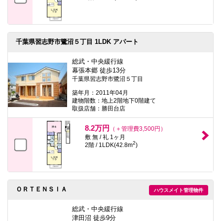
千葉県習志野市鷺沼５丁目 1LDK アパート
総武・中央緩行線
幕張本郷 徒歩13分
千葉県習志野市鷺沼５丁目
築年月：2011年04月
建物階数：地上2階地下0階建て
取扱店舗：勝田台店
8.2万円
（＋管理費3,500円）
敷 無 / 礼 1ヶ月
2
2階 / 1LDK(42.8m
)
ＯＲＴＥＮＳＩＡ
ハウスメイト管理物件
総武・中央緩行線
津田沼 徒歩9分