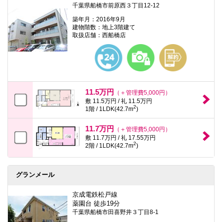
千葉県船橋市前原西３丁目12-12
築年月：2016年9月
建物階数：地上3階建て
取扱店舗：西船橋店
11.5万円
（＋管理費5,000円）
敷 11.5万円 / 礼 11.5万円
2
1階 / 1LDK(42.7m
)
11.7万円
（＋管理費5,000円）
敷 11.7万円 / 礼 17.55万円
2
2階 / 1LDK(42.7m
)
グランメール
京成電鉄松戸線
薬園台 徒歩19分
千葉県船橋市田喜野井３丁目8-1