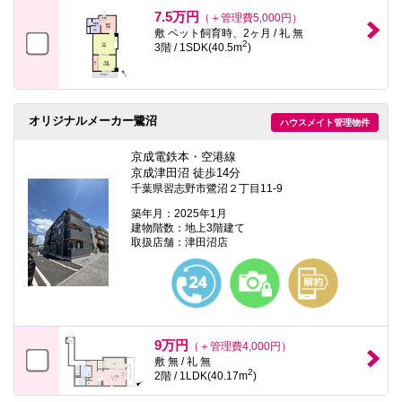
本
7.5万円
（＋管理費5,000円）
文
敷 ペット飼育時、2ヶ月 / 礼 無
に
2
3階 / 1SDK(40.5m
)
移
動
し
ま
す
オリジナルメーカー鷺沼
フ
ハウスメイト管理物件
ッ
タ
京成電鉄本・空港線
情
京成津田沼 徒歩14分
報
千葉県習志野市鷺沼２丁目11-9
に
移
築年月：2025年1月
動
建物階数：地上3階建て
し
取扱店舗：津田沼店
ま
す
9万円
（＋管理費4,000円）
敷 無 / 礼 無
2
2階 / 1LDK(40.17m
)