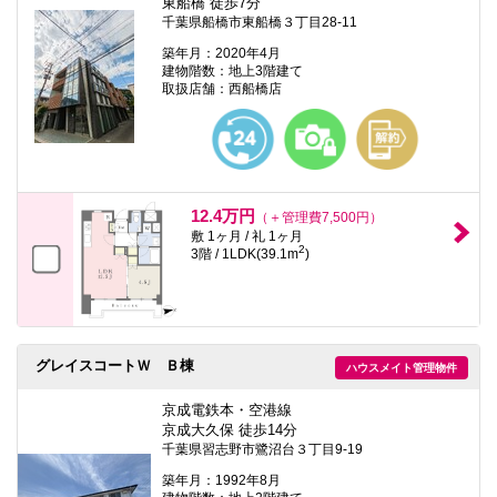
東船橋 徒歩7分
千葉県船橋市東船橋３丁目28-11
築年月：2020年4月
建物階数：地上3階建て
取扱店舗：西船橋店
12.4万円
（＋管理費7,500円）
敷 1ヶ月 / 礼 1ヶ月
2
3階 / 1LDK(39.1m
)
グレイスコートＷ Ｂ棟
ハウスメイト管理物件
京成電鉄本・空港線
京成大久保 徒歩14分
千葉県習志野市鷺沼台３丁目9-19
築年月：1992年8月