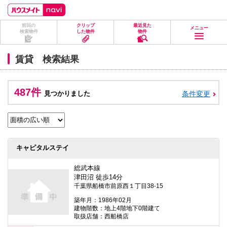
ペ
ペ
こ
こ
こ
ー
ー
こ
こ
こ
ジ
ジ
か
か
か
前回の
クリップ
最近見た
の
内
ら
ら
ら
メニュー
検索物件
した物件
物件
先
を
ヘ
本
フ
頭
移
ッ
文
ッ
に
動
ダ
に
タ
賃貸 検索結果
な
す
情
な
情
り
る
報
り
報
ま
た
に
ま
に
す。
め
な
す。
な
487件
見つかりました
条件変更
の
り
り
リ
ま
ま
ン
す。
す。
ク
で
す。
ヘ
キャピタルステイ
ッ
ダ
情
総武本線
報
津田沼 徒歩14分
に
千葉県船橋市前原西１丁目38-15
移
動
築年月：1986年02月
し
建物階数：地上4階地下0階建て
ま
取扱店舗：西船橋店
す