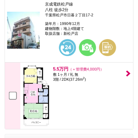
京成電鉄松戸線
八柱 徒歩2分
千葉県松戸市日暮２丁目17-2
築年月：1990年12月
建物階数：地上4階建て
取扱店舗：新松戸店
5.5万円
（＋管理費4,000円）
敷 1ヶ月 / 礼 無
2
3階 / 2DK(37.26m
)