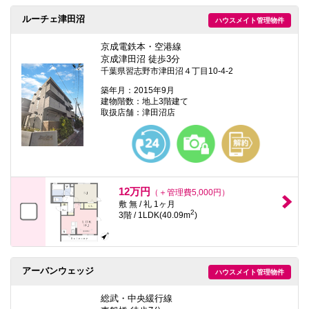
ルーチェ津田沼
ハウスメイト管理物件
京成電鉄本・空港線
京成津田沼 徒歩3分
千葉県習志野市津田沼４丁目10-4-2
築年月：2015年9月
建物階数：地上3階建て
取扱店舗：津田沼店
12万円
（＋管理費5,000円）
敷 無 / 礼 1ヶ月
2
3階 / 1LDK(40.09m
)
アーバンウェッジ
ハウスメイト管理物件
総武・中央緩行線