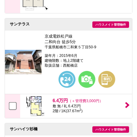
サンテラス
ハウスメイト管理物件
京成電鉄松戸線
二和向台 徒歩5分
千葉県船橋市二和東５丁目50-9
築年月：2015年6月
建物階数：地上2階建て
取扱店舗：西船橋店
6.4万円
（＋管理費3,000円）
敷 無 / 礼 6.4万円
2
2階 / 1K(37.67m
)
サンハイツ杉橋
ハウスメイト管理物件