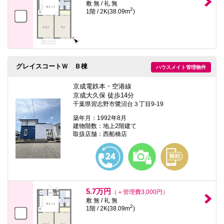
敷 無 / 礼 無
2
1階 / 2K(38.09m
)
グレイスコートＷ Ｂ棟
ハウスメイト管理物件
京成電鉄本・空港線
京成大久保 徒歩14分
千葉県習志野市鷺沼台３丁目9-19
築年月：1992年8月
建物階数：地上2階建て
取扱店舗：西船橋店
5.7万円
（＋管理費3,000円）
敷 無 / 礼 無
2
1階 / 2K(38.09m
)