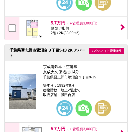
5.7万円
（＋管理費3,000円）
敷 無 / 礼 無
2
2階 / 2K(38.09m
)
千葉県習志野市鷺沼台３丁目9-19 2K アパー
ハウスメイト管理物件
ト
京成電鉄本・空港線
京成大久保 徒歩14分
千葉県習志野市鷺沼台３丁目9-19
築年月：1992年8月
建物階数：地上2階建て
取扱店舗：勝田台店
5.7万円
（＋管理費3,000円）