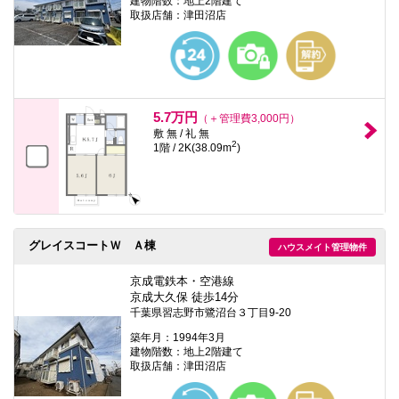
建物階数：地上2階建て
取扱店舗：津田沼店
5.7万円
（＋管理費3,000円）
敷 無 / 礼 無
2
1階 / 2K(38.09m
)
グレイスコートＷ Ａ棟
ハウスメイト管理物件
京成電鉄本・空港線
京成大久保 徒歩14分
千葉県習志野市鷺沼台３丁目9-20
築年月：1994年3月
建物階数：地上2階建て
取扱店舗：津田沼店