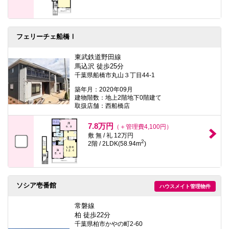
フェリーチェ船橋Ⅰ
東武鉄道野田線
馬込沢 徒歩25分
千葉県船橋市丸山３丁目44-1
築年月：2020年09月
建物階数：地上2階地下0階建て
取扱店舗：西船橋店
7.8万円
（＋管理費4,100円）
敷 無 / 礼 12万円
2
2階 / 2LDK(58.94m
)
ソシア壱番館
ハウスメイト管理物件
常磐線
柏 徒歩22分
千葉県柏市かやの町2-60