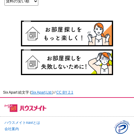
Six Apart 絵文字
(
Six Apart,Ltd.
) /
CC BY 2.1
ハウスメイトnaviとは
会社案内