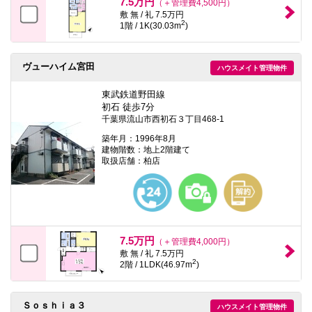
7.5万円
（＋管理費4,500円）
敷 無 / 礼 7.5万円
2
1階 / 1K(30.03m
)
ヴューハイム宮田
ハウスメイト管理物件
東武鉄道野田線
初石 徒歩7分
千葉県流山市西初石３丁目468-1
築年月：1996年8月
建物階数：地上2階建て
取扱店舗：柏店
7.5万円
（＋管理費4,000円）
敷 無 / 礼 7.5万円
2
2階 / 1LDK(46.97m
)
Ｓｏｓｈｉａ３
ハウスメイト管理物件