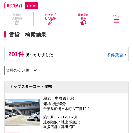
ペ
ペ
こ
こ
こ
ー
ー
こ
こ
こ
ジ
ジ
か
か
か
前回の
クリップ
最近見た
の
内
ら
ら
ら
メニュー
検索物件
した物件
物件
先
を
ヘ
本
フ
頭
移
ッ
文
ッ
に
動
ダ
に
タ
賃貸 検索結果
な
す
情
な
情
り
る
報
り
報
ま
た
に
ま
に
す。
め
な
す。
な
201件
見つかりました
条件変更
の
り
り
リ
ま
ま
ン
す。
す。
ク
で
す。
ヘ
トップスターコート船橋
ッ
ダ
情
総武・中央緩行線
報
船橋 徒歩8分
に
千葉県船橋市本町６丁目12-1
移
動
築年月：2005年02月
し
建物階数：地上2階建て
ま
取扱店舗：津田沼店
す