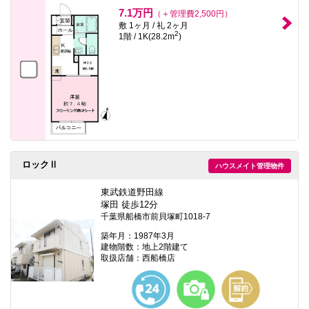
本
7.1万円
（＋管理費2,500円）
文
敷 1ヶ月 / 礼 2ヶ月
に
2
1階 / 1K(28.2m
)
移
動
し
ま
す
フ
ッ
タ
情
報
に
移
ロックⅡ
ハウスメイト管理物件
動
し
東武鉄道野田線
ま
塚田 徒歩12分
す
千葉県船橋市前貝塚町1018-7
築年月：1987年3月
建物階数：地上2階建て
取扱店舗：西船橋店