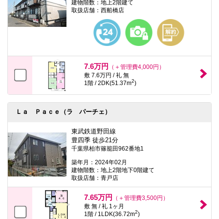
建物階数：地上2階建て
取扱店舗：西船橋店
7.6万円
（＋管理費4,000円）
敷 7.6万円 / 礼 無
2
1階 / 2DK(51.37m
)
Ｌａ Ｐａｃｅ（ラ パーチェ）
東武鉄道野田線
豊四季 徒歩21分
千葉県柏市篠籠田962番地1
築年月：2024年02月
建物階数：地上2階地下0階建て
取扱店舗：青戸店
7.65万円
（＋管理費3,500円）
敷 無 / 礼 1ヶ月
2
1階 / 1LDK(36.72m
)