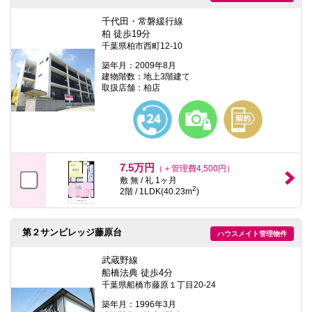
千代田・常磐緩行線
柏 徒歩19分
千葉県柏市西町12-10
築年月：2009年8月
建物階数：地上3階建て
取扱店舗：柏店
7.5万円
（＋管理費4,500円）
敷 無 / 礼 1ヶ月
2
2階 / 1LDK(40.23m
)
第２サンビレッジ藤原台
ハウスメイト管理物件
武蔵野線
船橋法典 徒歩4分
千葉県船橋市藤原１丁目20-24
築年月：1996年3月