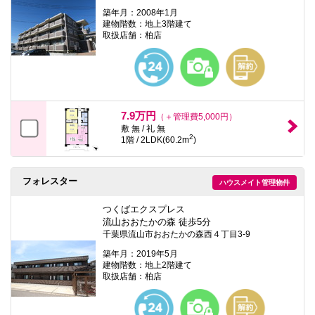
築年月：2008年1月
建物階数：地上3階建て
取扱店舗：柏店
7.9万円
（＋管理費5,000円）
敷 無 / 礼 無
2
1階 / 2LDK(60.2m
)
フォレスター
ハウスメイト管理物件
つくばエクスプレス
流山おおたかの森 徒歩5分
千葉県流山市おおたかの森西４丁目3-9
築年月：2019年5月
建物階数：地上2階建て
取扱店舗：柏店