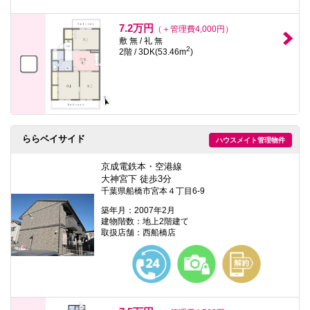
7.2万円
（＋管理費4,000円）
敷 無 / 礼 無
2
2階 / 3DK(53.46m
)
ららベイサイド
ハウスメイト管理物件
京成電鉄本・空港線
大神宮下 徒歩3分
千葉県船橋市宮本４丁目6-9
築年月：2007年2月
建物階数：地上2階建て
取扱店舗：西船橋店