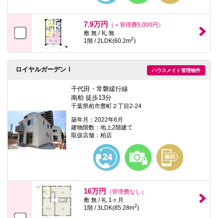
7.9万円
（＋管理費5,000円）
敷 無 / 礼 無
2
1階 / 2LDK(60.2m
)
ロイヤルガーデンⅠ
ハウスメイト管理物件
千代田・常磐緩行線
南柏 徒歩13分
千葉県柏市豊町２丁目2-24
築年月：2022年6月
建物階数：地上2階建て
取扱店舗：柏店
16万円
（管理費なし）
敷 無 / 礼 1ヶ月
2
1階 / 3LDK(85.28m
)