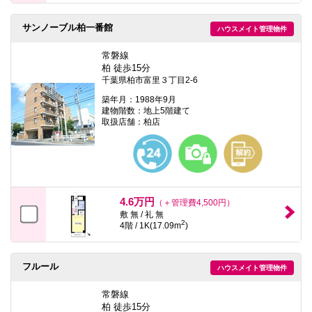
サンノーブル柏一番館
ハウスメイト管理物件
常磐線
柏 徒歩15分
千葉県柏市富里３丁目2-6
築年月：1988年9月
建物階数：地上5階建て
取扱店舗：柏店
4.6万円
（＋管理費4,500円）
敷 無 / 礼 無
2
4階 / 1K(17.09m
)
フルール
ハウスメイト管理物件
常磐線
柏 徒歩15分