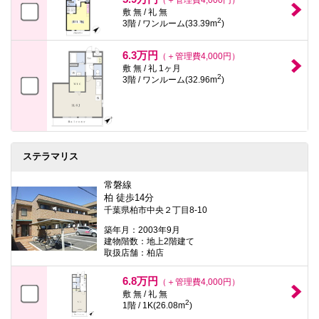
敷 無 / 礼 無
2
3階 / ワンルーム(33.39m
)
6.3万円
（＋管理費4,000円）
敷 無 / 礼 1ヶ月
2
3階 / ワンルーム(32.96m
)
ステラマリス
常磐線
柏 徒歩14分
千葉県柏市中央２丁目8-10
築年月：2003年9月
建物階数：地上2階建て
取扱店舗：柏店
6.8万円
（＋管理費4,000円）
敷 無 / 礼 無
2
1階 / 1K(26.08m
)