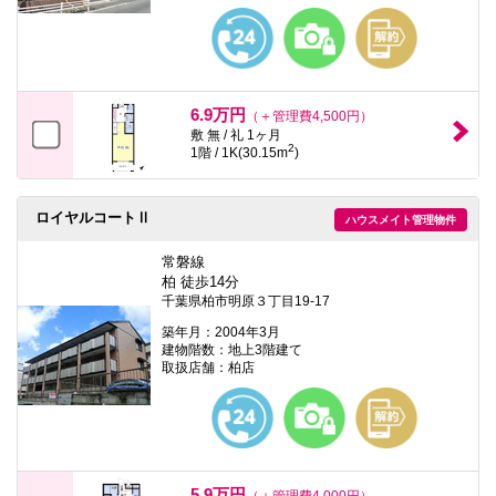
6.9万円
（＋管理費4,500円）
敷 無 / 礼 1ヶ月
2
1階 / 1K(30.15m
)
ロイヤルコートⅡ
ハウスメイト管理物件
常磐線
柏 徒歩14分
千葉県柏市明原３丁目19-17
築年月：2004年3月
建物階数：地上3階建て
取扱店舗：柏店
5.9万円
（＋管理費4,000円）