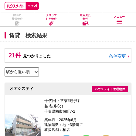
ペ
ペ
こ
こ
こ
ー
ー
こ
こ
こ
ジ
ジ
か
か
か
前回の
クリップ
最近見た
の
内
ら
ら
ら
メニュー
検索物件
した物件
物件
先
を
ヘ
本
フ
頭
移
ッ
文
ッ
に
動
ダ
に
タ
賃貸 検索結果
な
す
情
な
情
り
る
報
り
報
ま
た
に
ま
に
す。
め
な
す。
な
21件
見つかりました
条件変更
の
り
り
リ
ま
ま
ン
す。
す。
ク
で
す。
ヘ
オアシスティ
ハウスメイト管理物件
ッ
ダ
情
千代田・常磐緩行線
報
柏 徒歩6分
に
千葉県柏市泉町7-2
移
動
築年月：2025年6月
し
建物階数：地上3階建て
ま
取扱店舗：柏店
す