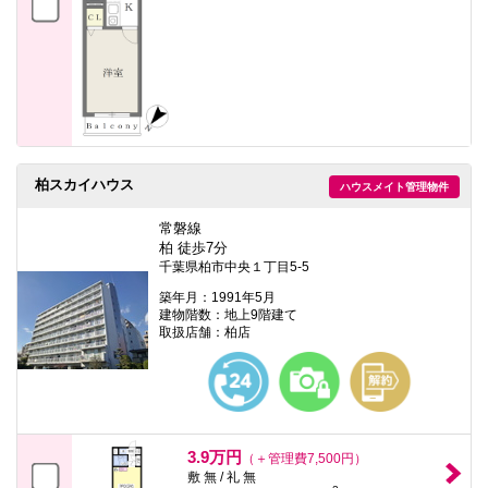
柏スカイハウス
ハウスメイト管理物件
常磐線
柏 徒歩7分
千葉県柏市中央１丁目5-5
築年月：1991年5月
建物階数：地上9階建て
取扱店舗：柏店
3.9万円
（＋管理費7,500円）
敷 無 / 礼 無