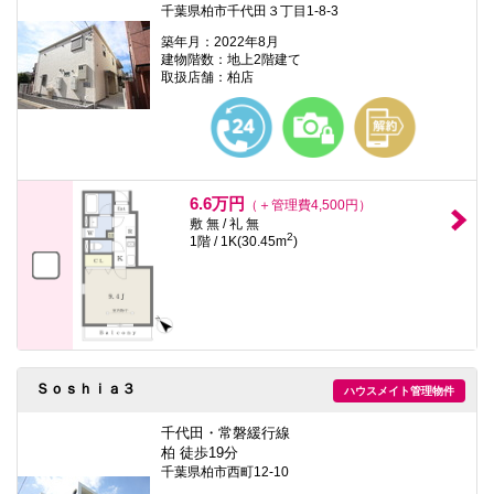
千葉県柏市千代田３丁目1-8-3
築年月：2022年8月
建物階数：地上2階建て
取扱店舗：柏店
6.6万円
（＋管理費4,500円）
敷 無 / 礼 無
2
1階 / 1K(30.45m
)
Ｓｏｓｈｉａ３
ハウスメイト管理物件
千代田・常磐緩行線
柏 徒歩19分
千葉県柏市西町12-10