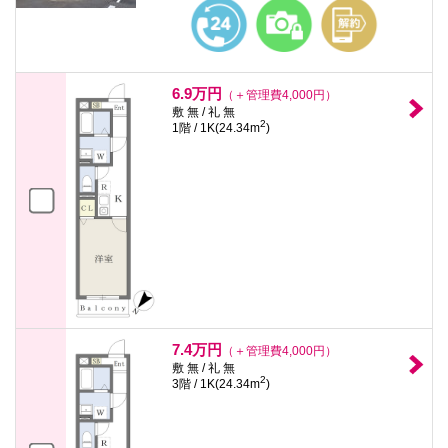
本
文
に
移
動
し
6.9万円
（＋管理費4,000円）
ま
敷 無 / 礼 無
す
2
1階 / 1K(24.34m
)
フ
ッ
タ
情
報
に
移
動
し
ま
す
7.4万円
（＋管理費4,000円）
敷 無 / 礼 無
2
3階 / 1K(24.34m
)