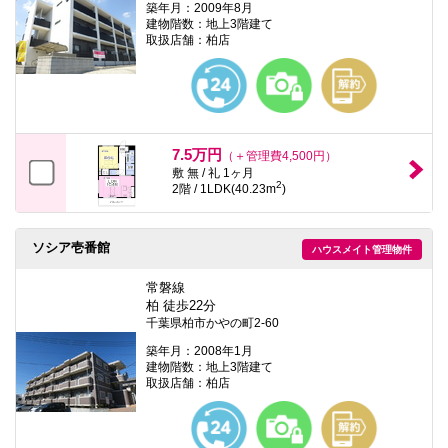
築年月：2009年8月
建物階数：地上3階建て
取扱店舗：柏店
7.5万円
（＋管理費4,500円）
敷 無 / 礼 1ヶ月
2
2階 / 1LDK(40.23m
)
ソシア壱番館
ハウスメイト管理物件
常磐線
柏 徒歩22分
千葉県柏市かやの町2-60
築年月：2008年1月
建物階数：地上3階建て
取扱店舗：柏店