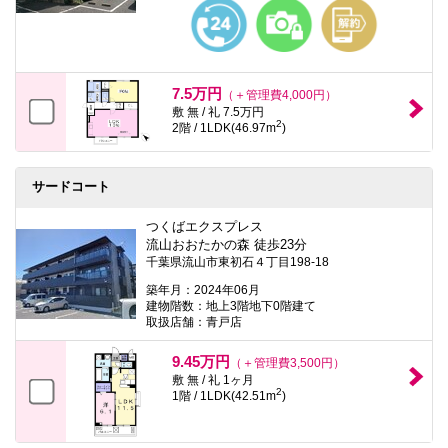
本
文
に
移
動
し
7.5万円
（＋管理費4,000円）
ま
敷 無 / 礼 7.5万円
す
2
2階 / 1LDK(46.97m
)
フ
ッ
タ
情
サードコート
報
に
つくばエクスプレス
移
流山おおたかの森 徒歩23分
動
千葉県流山市東初石４丁目198-18
し
ま
築年月：2024年06月
す
建物階数：地上3階地下0階建て
取扱店舗：青戸店
9.45万円
（＋管理費3,500円）
敷 無 / 礼 1ヶ月
2
1階 / 1LDK(42.51m
)