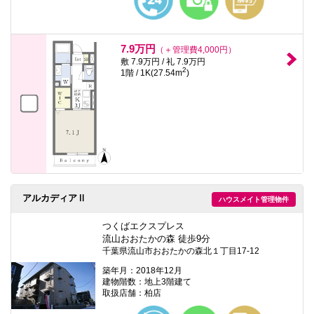
7.9万円
（＋管理費4,000円）
敷 7.9万円 / 礼 7.9万円
2
1階 / 1K(27.54m
)
アルカディアⅡ
ハウスメイト管理物件
つくばエクスプレス
流山おおたかの森 徒歩9分
千葉県流山市おおたかの森北１丁目17-12
築年月：2018年12月
建物階数：地上3階建て
取扱店舗：柏店