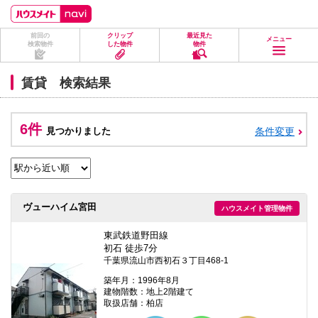
ペ
ペ
こ
こ
こ
ー
ー
こ
こ
こ
ジ
ジ
か
か
か
前回の
クリップ
最近見た
の
内
ら
ら
ら
メニュー
検索物件
した物件
物件
先
を
ヘ
本
フ
頭
移
ッ
文
ッ
に
動
ダ
に
タ
賃貸 検索結果
な
す
情
な
情
り
る
報
り
報
ま
た
に
ま
に
す。
め
な
す。
な
6件
見つかりました
条件変更
の
り
り
リ
ま
ま
ン
す。
す。
ク
で
す。
ヘ
ヴューハイム宮田
ハウスメイト管理物件
ッ
ダ
情
東武鉄道野田線
報
初石 徒歩7分
に
千葉県流山市西初石３丁目468-1
移
動
築年月：1996年8月
し
建物階数：地上2階建て
ま
取扱店舗：柏店
す