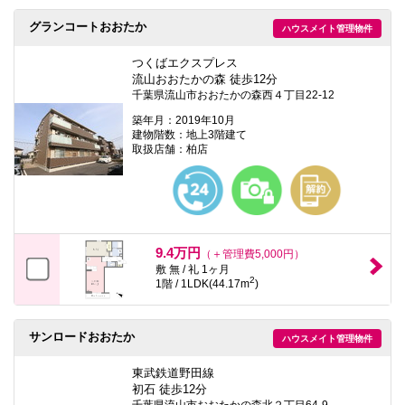
グランコートおおたか
ハウスメイト管理物件
つくばエクスプレス
流山おおたかの森 徒歩12分
千葉県流山市おおたかの森西４丁目22-12
築年月：2019年10月
建物階数：地上3階建て
取扱店舗：柏店
9.4万円
（＋管理費5,000円）
敷 無 / 礼 1ヶ月
2
1階 / 1LDK(44.17m
)
サンロードおおたか
ハウスメイト管理物件
東武鉄道野田線
初石 徒歩12分
千葉県流山市おおたかの森北２丁目64-9