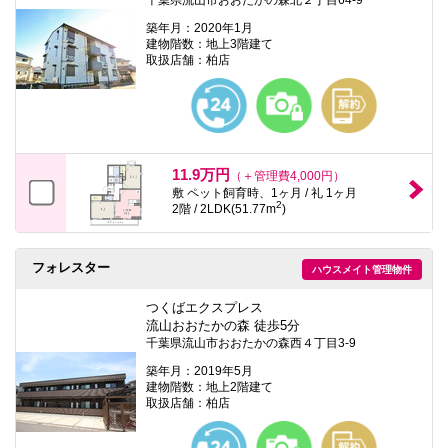
築年月：2020年1月
建物階数：地上3階建て
取扱店舗：柏店
11.9万円
（＋管理費4,000円）
敷 ペット飼育時、1ヶ月 / 礼 1ヶ月
2
2階 / 2LDK(51.77m
)
フォレスター
ハウスメイト管理物件
つくばエクスプレス
流山おおたかの森 徒歩5分
千葉県流山市おおたかの森西４丁目3-9
築年月：2019年5月
建物階数：地上2階建て
取扱店舗：柏店