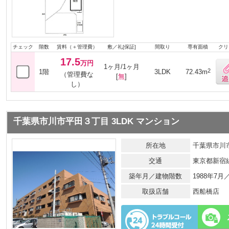
チェック
階数
賃料（＋管理費）
敷／礼[保証]
間取り
専有面積
クリ
17.5
万円
1ヶ月/1ヶ月
2
1階
3LDK
72.43m
（管理費な
[
無
]
し）
千葉県市川市平田３丁目 3LDK マンション
所在地
千葉県市川
交通
東京都新宿
築年月／建物階数
1988年7
取扱店舗
西船橋店