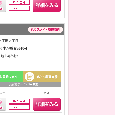
市平田３丁目
線
本八幡 徒歩10分
月／地上4階建て
ップ
詳細