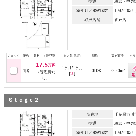
交通
総武・中央
築年月／建物階数
1992年03
取扱店舗
青戸店
チェック
階数
賃料（＋管理費）
敷／礼[保証]
間取り
専有面積
クリ
17.5
万円
1ヶ月/1ヶ月
2
1階
3LDK
72.43m
（管理費な
[
無
]
し）
Ｓｔａｇｅ２
所在地
千葉県市川市
交通
総武・中央
築年月／建物階数
1992年03