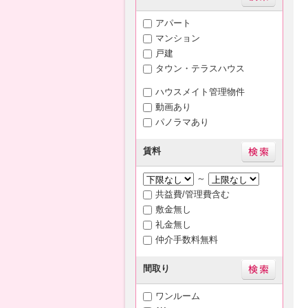
アパート
マンション
戸建
タウン・テラスハウス
ハウスメイト管理物件
動画あり
パノラマあり
賃料
～
共益費/管理費含む
敷金無し
礼金無し
仲介手数料無料
間取り
ワンルーム