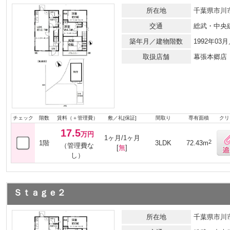
所在地
千葉県市川
交通
総武・中央
築年月／建物階数
1992年03
取扱店舗
幕張本郷店
チェック
階数
賃料（＋管理費）
敷／礼[保証]
間取り
専有面積
クリ
17.5
万円
1ヶ月/1ヶ月
2
1階
3LDK
72.43m
（管理費な
[
無
]
し）
Ｓｔａｇｅ２
所在地
千葉県市川市