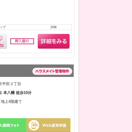
ップ
詳細
市平田３丁目
線
本八幡 徒歩10分
月／地上4階建て