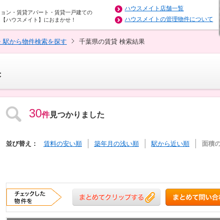
ハウスメイト店舗一覧
ション・賃貸アパート・賃貸一戸建ての
ハウスメイトの管理物件について
は【ハウスメイト】におまかせ！
・駅から物件検索を探す
千葉県の賃貸 検索結果
果
30
件
見つかりました
並び替え：
賃料の安い順
築年月の浅い順
駅から近い順
面積