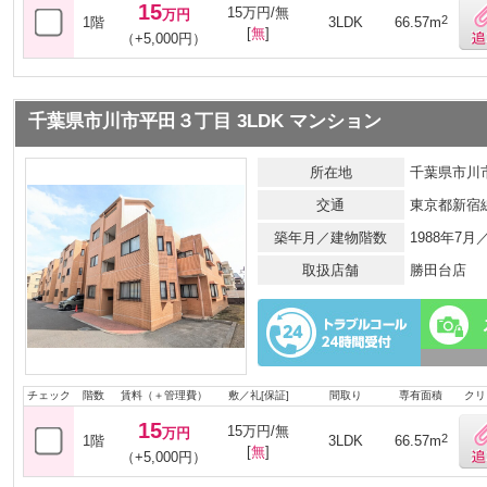
15
15万円/無
万円
2
1階
3LDK
66.57m
[
無
]
（+5,000円）
千葉県市川市平田３丁目 3LDK マンション
所在地
千葉県市川
交通
東京都新宿
築年月／建物階数
1988年7
取扱店舗
勝田台店
チェック
階数
賃料（＋管理費）
敷／礼[保証]
間取り
専有面積
クリ
15
15万円/無
万円
2
1階
3LDK
66.57m
[
無
]
（+5,000円）