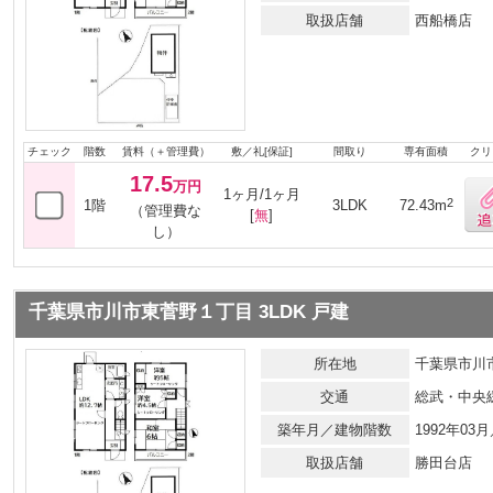
取扱店舗
西船橋店
チェック
階数
賃料（＋管理費）
敷／礼[保証]
間取り
専有面積
クリ
17.5
万円
1ヶ月/1ヶ月
2
1階
3LDK
72.43m
（管理費な
[
無
]
し）
千葉県市川市東菅野１丁目 3LDK 戸建
所在地
千葉県市川
交通
総武・中央
築年月／建物階数
1992年03
取扱店舗
勝田台店