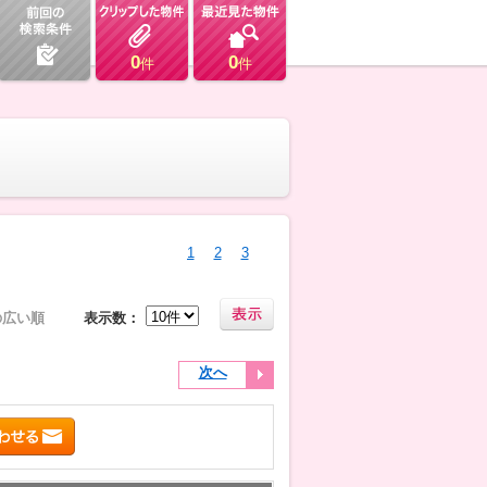
0
0
件
件
1
2
3
の広い順
表示数：
次へ