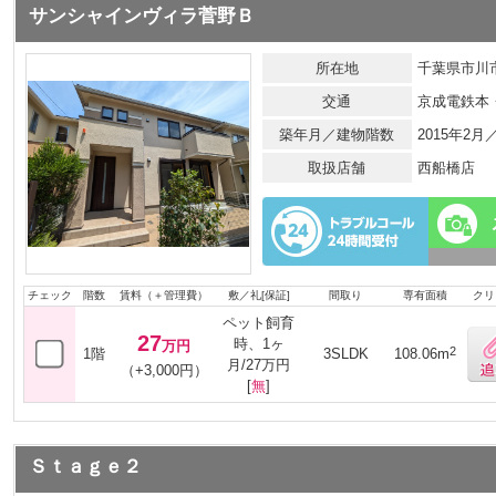
サンシャインヴィラ菅野Ｂ
所在地
千葉県市川市
交通
京成電鉄本
築年月／建物階数
2015年2
取扱店舗
西船橋店
チェック
階数
賃料（＋管理費）
敷／礼[保証]
間取り
専有面積
クリ
ペット飼育
27
時、1ヶ
万円
2
1階
3SLDK
108.06m
月/27万円
（+3,000円）
[
無
]
Ｓｔａｇｅ２