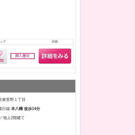
ップ
詳細
市東菅野１丁目
緩行線
本八幡 徒歩14分
月／地上2階建て