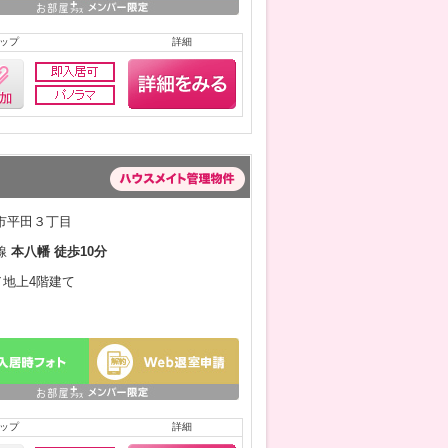
ップ
詳細
市平田３丁目
線
本八幡 徒歩10分
月／地上4階建て
ップ
詳細