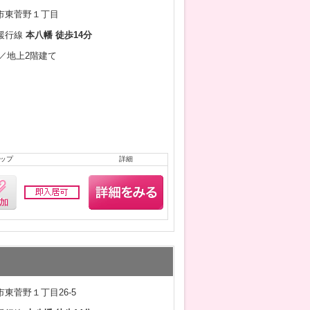
市東菅野１丁目
緩行線
本八幡 徒歩14分
月／地上2階建て
ップ
詳細
東菅野１丁目26-5