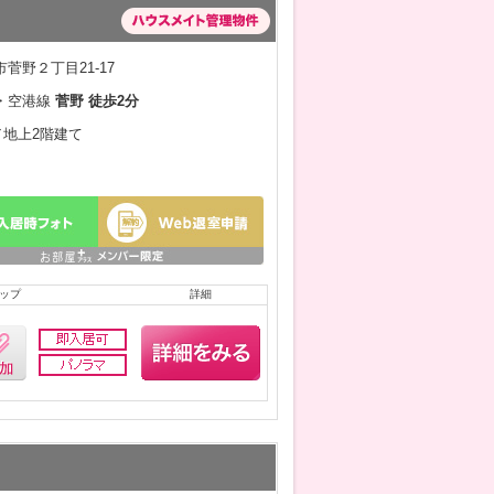
菅野２丁目21-17
・空港線
菅野 徒歩2分
月／地上2階建て
ップ
詳細