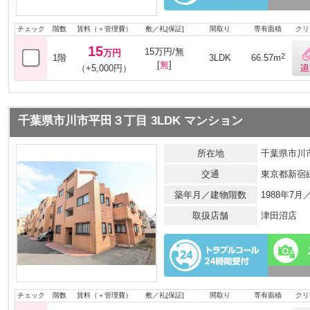
チェック
階数
賃料（＋管理費）
敷／礼[保証]
間取り
専有面積
クリ
15
15万円/無
万円
2
1階
3LDK
66.57m
[
無
]
（+5,000円）
千葉県市川市平田３丁目 3LDK マンション
所在地
千葉県市川
交通
東京都新宿
築年月／建物階数
1988年7
取扱店舗
津田沼店
チェック
階数
賃料（＋管理費）
敷／礼[保証]
間取り
専有面積
クリ