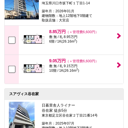
埼玉県川口市坂下町１丁目1-14
築年月：2026年01月
建物階数：地上12階地下0階建て
取扱店舗：大宮店
8.85万円
（＋管理費6,600円）
敷 無 / 礼 8.95万円
2
6階 / 1K(26.16m
)
9.05万円
（＋管理費6,600円）
敷 無 / 礼 9.15万円
2
10階 / 1K(26.16m
)
スアヴィス谷在家
日暮里舎人ライナー
谷在家 徒歩5分
東京都足立区谷在家２丁目21番14号
築年月：2025年07月
建物階数：地上10階地下0階建て