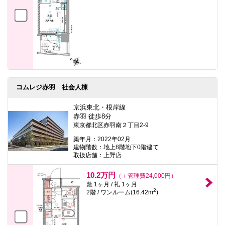
コムレジ赤羽 社会人棟
京浜東北・根岸線
赤羽 徒歩8分
東京都北区赤羽南２丁目2-9
築年月：2022年02月
建物階数：地上8階地下0階建て
取扱店舗：上野店
10.2万円
（＋管理費24,000円）
敷 1ヶ月 / 礼 1ヶ月
2
2階 / ワンルーム(16.42m
)