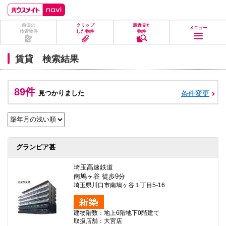
ペ
ペ
こ
こ
こ
ー
ー
こ
こ
こ
ジ
ジ
か
か
か
前回の
クリップ
最近見た
の
内
ら
ら
ら
メニュー
検索物件
した物件
物件
先
を
ヘ
本
フ
頭
移
ッ
文
ッ
に
動
ダ
に
タ
賃貸 検索結果
な
す
情
な
情
り
る
報
り
報
ま
た
に
ま
に
す。
め
な
す。
な
89件
見つかりました
条件変更
の
り
り
リ
ま
ま
ン
す。
す。
ク
で
す。
ヘ
グランピア甚
ッ
ダ
情
埼玉高速鉄道
報
南鳩ヶ谷 徒歩9分
に
埼玉県川口市南鳩ヶ谷１丁目5-16
移
動
し
建物階数：地上6階地下0階建て
ま
取扱店舗：大宮店
す