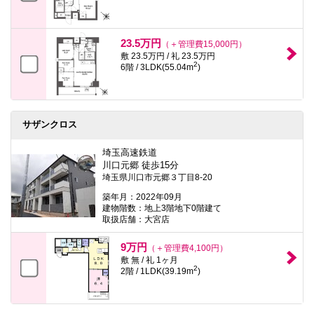
23.5万円
（＋管理費15,000円）
敷 23.5万円 / 礼 23.5万円
2
6階 / 3LDK(55.04m
)
サザンクロス
埼玉高速鉄道
川口元郷 徒歩15分
埼玉県川口市元郷３丁目8-20
築年月：2022年09月
建物階数：地上3階地下0階建て
取扱店舗：大宮店
9万円
（＋管理費4,100円）
敷 無 / 礼 1ヶ月
2
2階 / 1LDK(39.19m
)