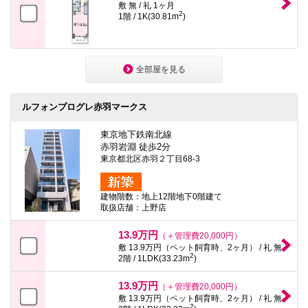
敷 無 / 礼 1ヶ月
2
1階 / 1K(30.81m
)
全部屋を見る
ルフォンプログレ赤羽マークス
東京地下鉄南北線
赤羽岩淵 徒歩2分
東京都北区赤羽２丁目68-3
建物階数：地上12階地下0階建て
取扱店舗：上野店
13.9万円
（＋管理費20,000円）
敷 13.9万円（ペット飼育時、2ヶ月） / 礼 無
2
2階 / 1LDK(33.23m
)
13.9万円
（＋管理費20,000円）
敷 13.9万円（ペット飼育時、2ヶ月） / 礼 無
2