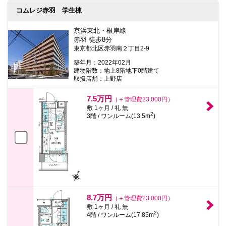
コムレジ赤羽 学生棟
京浜東北・根岸線
赤羽 徒歩8分
東京都北区赤羽南２丁目2-9
築年月：2022年02月
建物階数：地上8階地下0階建て
取扱店舗：上野店
7.5万円
（＋管理費23,000円）
敷 1ヶ月 / 礼 無
2
3階 / ワンルーム(13.5m
)
8.7万円
（＋管理費23,000円）
敷 1ヶ月 / 礼 無
2
4階 / ワンルーム(17.85m
)