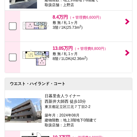
取扱店舗：上野店
8.4万円
（＋管理費6,600円）
敷 無 / 礼 1ヶ月
2
3階 / 1K(25.73m
)
13.05万円
（＋管理費8,800円）
敷 無 / 礼 1ヶ月
2
8階 / 1LDK(42.36m
)
ウエスト・ハイランド・コート
日暮里舎人ライナー
西新井大師西 徒歩10分
東京都足立区江北７丁目2-2
築年月：2024年08月
建物階数：地上3階地下0階建て
取扱店舗：上野店