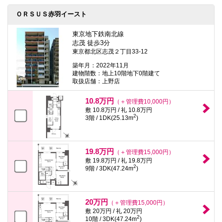
ＯＲＳＵＳ赤羽イースト
東京地下鉄南北線
志茂 徒歩3分
東京都北区志茂２丁目33-12
築年月：2022年11月
建物階数：地上10階地下0階建て
取扱店舗：上野店
10.8万円
（＋管理費10,000円）
敷 10.8万円 / 礼 10.8万円
2
3階 / 1DK(25.13m
)
19.8万円
（＋管理費15,000円）
敷 19.8万円 / 礼 19.8万円
2
9階 / 3DK(47.24m
)
20万円
（＋管理費15,000円）
敷 20万円 / 礼 20万円
2
10階 / 3DK(47.24m
)