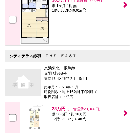
10.7万円
（＋管理費4,000円）
敷 1ヶ月 / 礼 無
2
1階 / 1LDK(40.01m
)
シティテラス赤羽 ＴＨＥ ＥＡＳＴ
京浜東北・根岸線
赤羽 徒歩8分
東京都北区神谷２丁目51-1
築年月：2023年01月
建物階数：地上15階地下0階建て
取扱店舗：上野店
28万円
（＋管理費20,000円）
敷 56万円 / 礼 28万円
2
12階 / 3LDK(70.4m
)