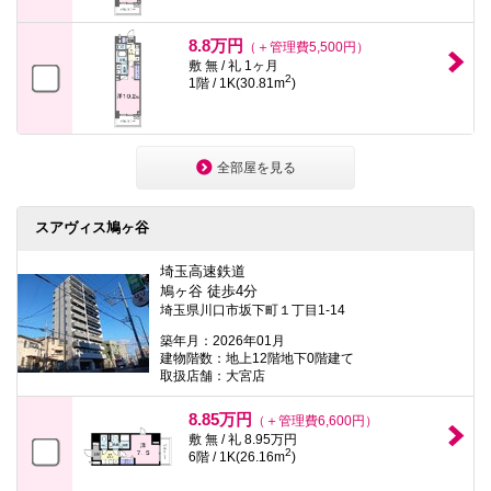
8.8万円
（＋管理費5,500円）
敷 無 / 礼 1ヶ月
2
1階 / 1K(30.81m
)
全部屋を見る
スアヴィス鳩ヶ谷
埼玉高速鉄道
鳩ヶ谷 徒歩4分
埼玉県川口市坂下町１丁目1-14
築年月：2026年01月
建物階数：地上12階地下0階建て
取扱店舗：大宮店
8.85万円
（＋管理費6,600円）
敷 無 / 礼 8.95万円
2
6階 / 1K(26.16m
)