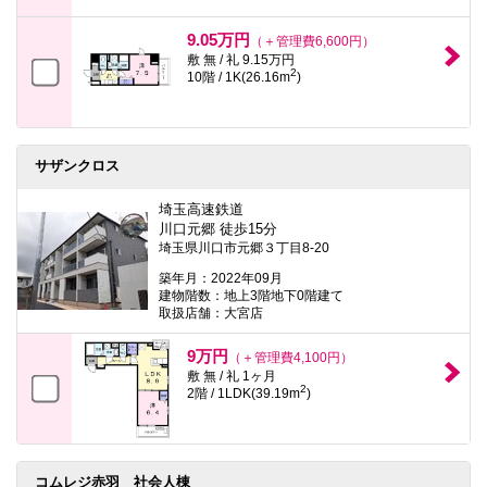
9.05万円
（＋管理費6,600円）
敷 無 / 礼 9.15万円
2
10階 / 1K(26.16m
)
サザンクロス
埼玉高速鉄道
川口元郷 徒歩15分
埼玉県川口市元郷３丁目8-20
築年月：2022年09月
建物階数：地上3階地下0階建て
取扱店舗：大宮店
9万円
（＋管理費4,100円）
敷 無 / 礼 1ヶ月
2
2階 / 1LDK(39.19m
)
コムレジ赤羽 社会人棟