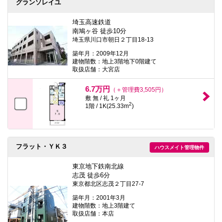
グランソレイユ
埼玉高速鉄道
南鳩ヶ谷 徒歩10分
埼玉県川口市朝日２丁目18-13
築年月：2009年12月
建物階数：地上3階地下0階建て
取扱店舗：大宮店
6.7万円
（＋管理費3,505円）
敷 無 / 礼 1ヶ月
2
1階 / 1K(25.33m
)
フラット・ＹＫ３
ハウスメイト管理物件
東京地下鉄南北線
志茂 徒歩6分
東京都北区志茂２丁目27-7
築年月：2001年3月
建物階数：地上3階建て
取扱店舗：本店