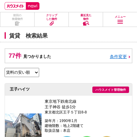
ペ
ペ
こ
こ
こ
ー
ー
こ
こ
こ
ジ
ジ
か
か
か
前回の
クリップ
最近見た
の
内
ら
ら
ら
メニュー
検索物件
した物件
物件
先
を
ヘ
本
フ
頭
移
ッ
文
ッ
に
動
ダ
に
タ
賃貸 検索結果
な
す
情
な
情
り
る
報
り
報
ま
た
に
ま
に
す。
め
な
す。
な
77件
見つかりました
条件変更
の
り
り
リ
ま
ま
ン
す。
す。
ク
で
す。
ヘ
王子ハイツ
ハウスメイト管理物件
ッ
ダ
情
東京地下鉄南北線
報
王子神谷 徒歩1分
に
東京都北区王子５丁目8-8
移
動
築年月：1990年1月
し
建物階数：地上2階建て
ま
取扱店舗：本店
す