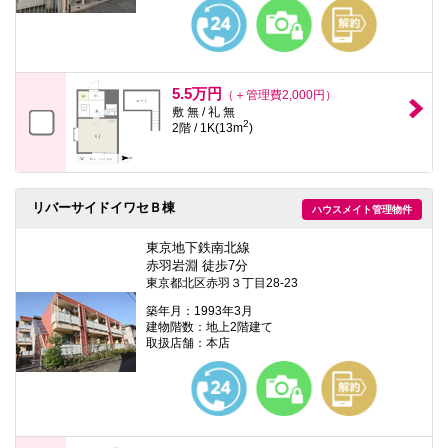
本
文
に
移
動
し
5.5万円
（＋管理費2,000円）
ま
敷 無 / 礼 無
す
2
2階 / 1K(13m
)
フ
ッ
タ
情
報
リバーサイドイワセＢ棟
ハウスメイト管理物件
に
移
東京地下鉄南北線
動
し
赤羽岩淵 徒歩7分
ま
東京都北区赤羽３丁目28-23
す
築年月：1993年3月
建物階数：地上2階建て
取扱店舗：本店