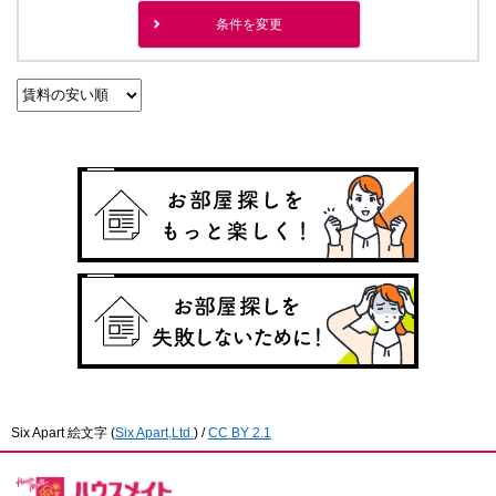
条件を変更
Six Apart 絵文字
(
Six Apart,Ltd.
) /
CC BY 2.1