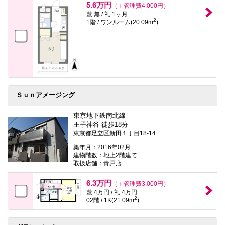
5.6万円
（＋管理費4,000円）
敷 無 / 礼 1ヶ月
2
1階 / ワンルーム(20.09m
)
Ｓｕｎアメージング
東京地下鉄南北線
王子神谷 徒歩18分
東京都足立区新田１丁目18-14
築年月：2016年02月
建物階数：地上2階建て
取扱店舗：青戸店
6.3万円
（＋管理費3,000円）
敷 4万円 / 礼 4万円
2
02階 / 1K(21.09m
)