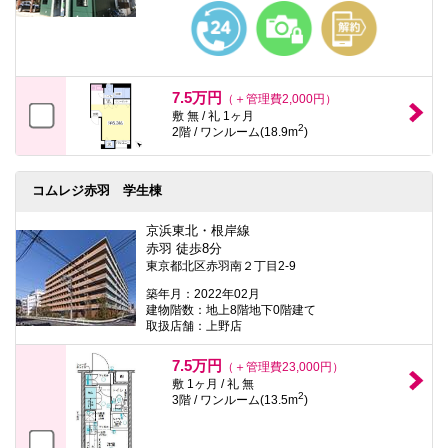
7.5万円
（＋管理費2,000円）
敷 無 / 礼 1ヶ月
2
2階 / ワンルーム(18.9m
)
コムレジ赤羽 学生棟
京浜東北・根岸線
赤羽 徒歩8分
東京都北区赤羽南２丁目2-9
築年月：2022年02月
建物階数：地上8階地下0階建て
取扱店舗：上野店
7.5万円
（＋管理費23,000円）
敷 1ヶ月 / 礼 無
2
3階 / ワンルーム(13.5m
)