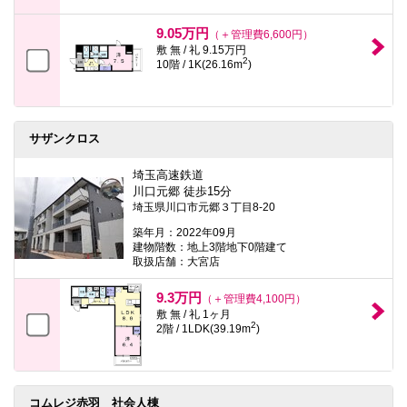
9.05万円
（＋管理費6,600円）
敷 無 / 礼 9.15万円
2
10階 / 1K(26.16m
)
サザンクロス
埼玉高速鉄道
川口元郷 徒歩15分
埼玉県川口市元郷３丁目8-20
築年月：2022年09月
建物階数：地上3階地下0階建て
取扱店舗：大宮店
9.3万円
（＋管理費4,100円）
敷 無 / 礼 1ヶ月
2
2階 / 1LDK(39.19m
)
コムレジ赤羽 社会人棟