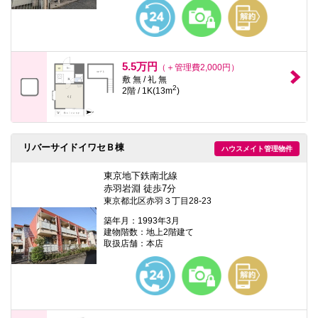
本
文
に
移
動
し
5.5万円
（＋管理費2,000円）
ま
敷 無 / 礼 無
す
2
2階 / 1K(13m
)
フ
ッ
タ
情
報
リバーサイドイワセＢ棟
ハウスメイト管理物件
に
移
東京地下鉄南北線
動
し
赤羽岩淵 徒歩7分
ま
東京都北区赤羽３丁目28-23
す
築年月：1993年3月
建物階数：地上2階建て
取扱店舗：本店