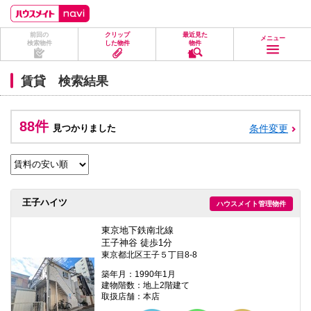
ペ
ペ
こ
こ
こ
ー
ー
こ
こ
こ
ジ
ジ
か
か
か
前回の
クリップ
最近見た
の
内
ら
ら
ら
メニュー
検索物件
した物件
物件
先
を
ヘ
本
フ
頭
移
ッ
文
ッ
に
動
ダ
に
タ
賃貸 検索結果
な
す
情
な
情
り
る
報
り
報
ま
た
に
ま
に
す。
め
な
す。
な
88件
見つかりました
条件変更
の
り
り
リ
ま
ま
ン
す。
す。
ク
で
す。
ヘ
王子ハイツ
ハウスメイト管理物件
ッ
ダ
情
東京地下鉄南北線
報
王子神谷 徒歩1分
に
東京都北区王子５丁目8-8
移
動
築年月：1990年1月
し
建物階数：地上2階建て
ま
取扱店舗：本店
す