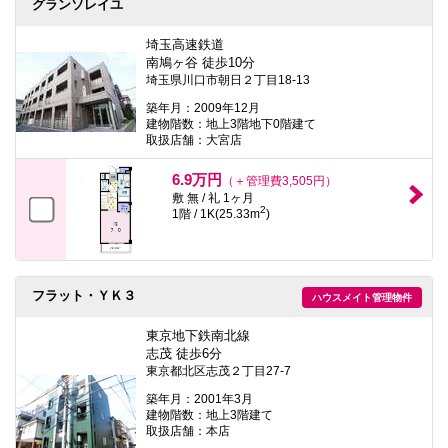
グランソレイユ
埼玉高速鉄道
南鳩ヶ谷 徒歩10分
埼玉県川口市朝日２丁目18-13
築年月：2009年12月
建物階数：地上3階地下0階建て
取扱店舗：大宮店
6.9万円
（＋管理費3,505円）
敷 無 / 礼 1ヶ月
2
1階 / 1K(25.33m
)
フラット・ＹＫ３
ハウスメイト管理物件
東京地下鉄南北線
志茂 徒歩6分
東京都北区志茂２丁目27-7
築年月：2001年3月
建物階数：地上3階建て
取扱店舗：本店