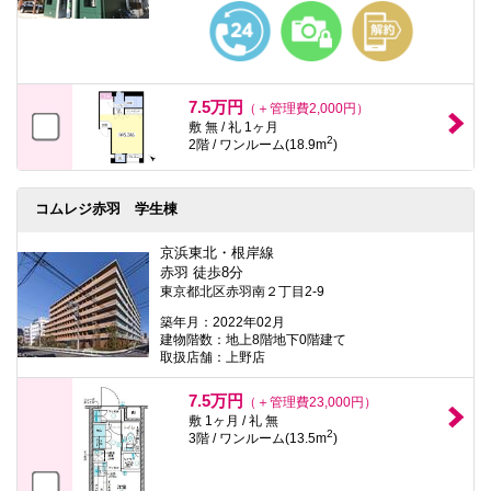
7.5万円
（＋管理費2,000円）
敷 無 / 礼 1ヶ月
2
2階 / ワンルーム(18.9m
)
コムレジ赤羽 学生棟
京浜東北・根岸線
赤羽 徒歩8分
東京都北区赤羽南２丁目2-9
築年月：2022年02月
建物階数：地上8階地下0階建て
取扱店舗：上野店
7.5万円
（＋管理費23,000円）
敷 1ヶ月 / 礼 無
2
3階 / ワンルーム(13.5m
)