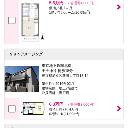
5.6万円
（＋管理費4,000円）
敷 無 / 礼 1ヶ月
2
1階 / ワンルーム(20.09m
)
Ｓｕｎアメージング
東京地下鉄南北線
王子神谷 徒歩18分
東京都足立区新田１丁目18-14
築年月：2016年02月
建物階数：地上2階建て
取扱店舗：青戸店
6.3万円
（＋管理費3,000円）
敷 4万円 / 礼 4万円
2
02階 / 1K(21.09m
)