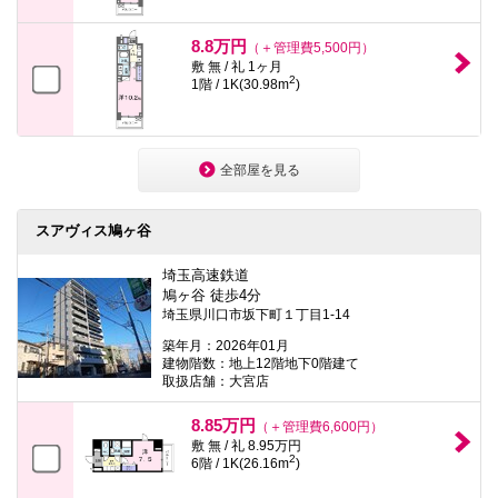
8.8万円
（＋管理費5,500円）
敷 無 / 礼 1ヶ月
2
1階 / 1K(30.98m
)
全部屋を見る
スアヴィス鳩ヶ谷
埼玉高速鉄道
鳩ヶ谷 徒歩4分
埼玉県川口市坂下町１丁目1-14
築年月：2026年01月
建物階数：地上12階地下0階建て
取扱店舗：大宮店
8.85万円
（＋管理費6,600円）
敷 無 / 礼 8.95万円
2
6階 / 1K(26.16m
)