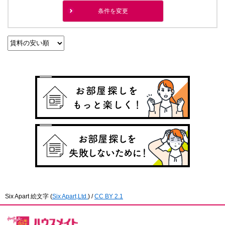
条件を変更
Six Apart 絵文字
(
Six Apart,Ltd.
) /
CC BY 2.1