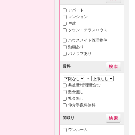
アパート
マンション
戸建
タウン・テラスハウス
ハウスメイト管理物件
動画あり
パノラマあり
賃料
～
共益費/管理費含む
敷金無し
礼金無し
仲介手数料無料
間取り
ワンルーム