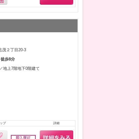
茂２丁目20-3
 徒歩8分
1月／地上7階地下0階建て
ップ
詳細