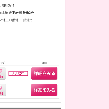
淵町37-4
南北線
赤羽岩淵 徒歩2分
2月／地上11階地下0階建て
ップ
詳細