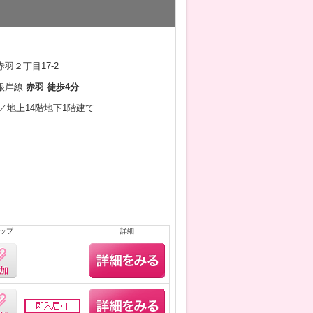
羽２丁目17-2
根岸線
赤羽 徒歩4分
2月／地上14階地下1階建て
ップ
詳細