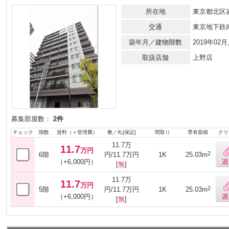
所在地
東京都北区岩
交通
東京地下鉄
築年月／建物階数
2019年0
取扱店舗
上野店
募集部屋数：
2件
チェック
階数
賃料（＋管理費）
敷／礼[保証]
間取り
専有面積
クリ
11.7万
11.7
万円
2
6階
円/11.7万円
1K
25.03m
（+6,000円）
[
無
]
11.7万
11.7
万円
2
5階
円/11.7万円
1K
25.03m
（+6,000円）
[
無
]