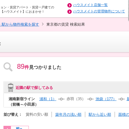
ハウスメイト店舗一覧
ション・賃貸アパート・賃貸一戸建ての
ハウスメイトの管理物件について
は【ハウスメイト】におまかせ！
・駅から物件検索を探す
東京都の賃貸 検索結果
果
89
件
見つかりました
近隣の駅で探してみる
湘南新宿ライン
浦和（1）
赤羽（35）
池袋（177）
（前橋～小田原）
並び替え：
賃料の安い順
築年月の浅い順
駅から近い順
面積
前へ