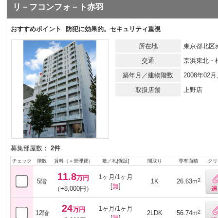
リ－フコンフォ－ト赤羽
おすすめポイント
防犯に効果的。セキュリティ重視
所在地
東京都北区赤
交通
京浜東北・
築年月／建物階数
2008年0
取扱店舗
上野店
募集部屋数：
2件
チェック
階数
賃料（＋管理費）
敷／礼[保証]
間取り
専有面積
クリ
11.8
1ヶ月/1ヶ月
万円
2
5階
1K
26.63m
[
無
]
（+8,000円）
24
1ヶ月/1ヶ月
万円
2
12階
2LDK
56.74m
[
無
]