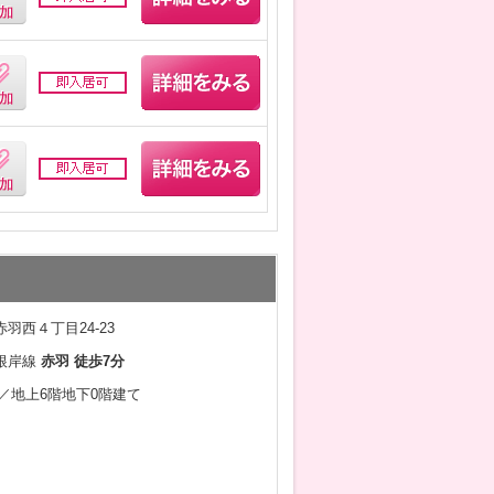
羽西４丁目24-23
根岸線
赤羽 徒歩7分
3月／地上6階地下0階建て