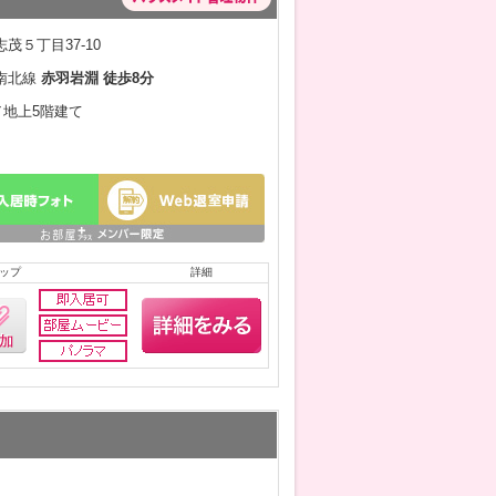
茂５丁目37-10
南北線
赤羽岩淵 徒歩8分
月／地上5階建て
ップ
詳細