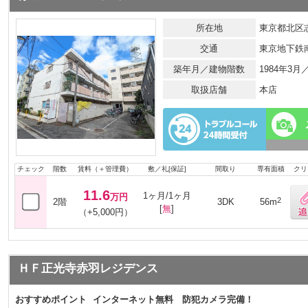
所在地
東京都北区志
交通
東京地下鉄
築年月／建物階数
1984年3
取扱店舗
本店
チェック
階数
賃料（＋管理費）
敷／礼[保証]
間取り
専有面積
クリ
11.6
1ヶ月/1ヶ月
万円
2
2階
3DK
56m
[
無
]
（+5,000円）
ＨＦ正光寺赤羽レジデンス
おすすめポイント
インターネット無料 防犯カメラ完備！