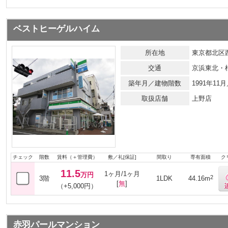
ベストヒーゲルハイム
所在地
東京都北区西
交通
京浜東北・
築年月／建物階数
1991年1
取扱店舗
上野店
チェック
階数
賃料（＋管理費）
敷／礼[保証]
間取り
専有面積
ク
11.5
1ヶ月/1ヶ月
万円
2
3階
1LDK
44.16m
[
無
]
（+5,000円）
赤羽パールマンション