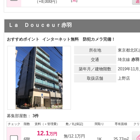
（+8,000円）
Ｌａ Ｄｏｕｃｅｕｒ赤羽
おすすめポイント
インターネット無料 防犯カメラ完備！
所在地
東京都北区志
交通
埼京線
赤羽
築年月／建物階数
2019年1
取扱店舗
上野店
募集部屋数：
3件
チェック
階数
賃料（＋管理費）
敷／礼[保証]
間取り
専有面積
クリ
12.1
万円
無/12.1万円
2
6階
1K
25.77m