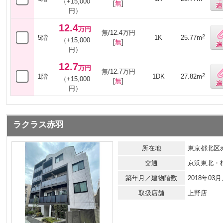
（+15,000
[
無
]
円）
12.4
万円
無/12.4万円
2
5階
1K
25.77m
（+15,000
[
無
]
円）
12.7
万円
無/12.7万円
2
1階
1DK
27.82m
（+15,000
[
無
]
円）
ラクラス赤羽
所在地
東京都北区赤
交通
京浜東北・
築年月／建物階数
2018年0
取扱店舗
上野店