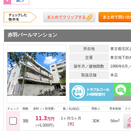
赤羽パールマンション
所在地
東京都北区志
交通
東京地下鉄
築年月／建物階数
1986年6
取扱店舗
本店
チェック
階数
賃料（＋管理費）
敷／礼[保証]
間取り
専有面積
クリ
11.3
1ヶ月/1ヶ月
万円
2
3階
3DK
56m
[
無
]
（+5,000円）