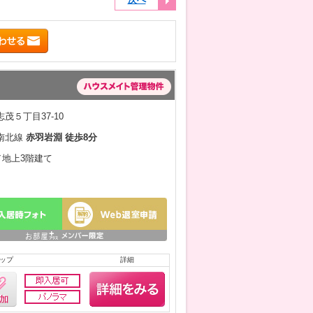
茂５丁目37-10
南北線
赤羽岩淵 徒歩8分
月／地上3階建て
ップ
詳細