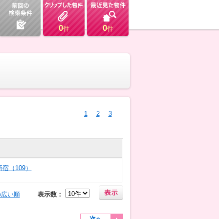
0
0
件
件
1
2
3
新宿（109）
の広い順
表示数：
次へ