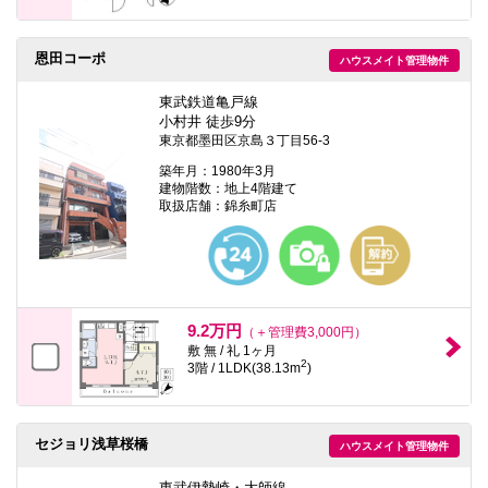
恩田コーポ
ハウスメイト管理物件
東武鉄道亀戸線
小村井 徒歩9分
東京都墨田区京島３丁目56-3
築年月：1980年3月
建物階数：地上4階建て
取扱店舗：錦糸町店
9.2万円
（＋管理費3,000円）
敷 無 / 礼 1ヶ月
2
3階 / 1LDK(38.13m
)
セジョリ浅草桜橋
ハウスメイト管理物件
東武伊勢崎・大師線