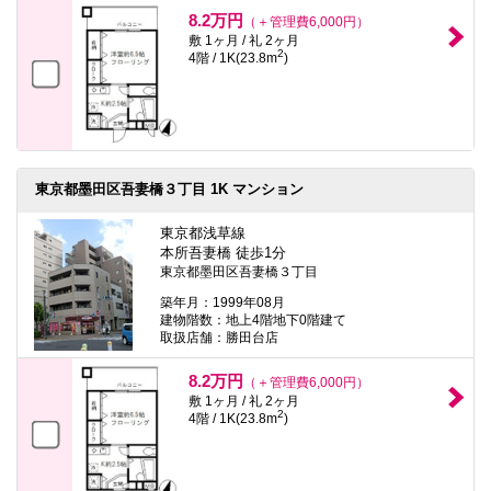
本
8.2万円
（＋管理費6,000円）
文
敷 1ヶ月 / 礼 2ヶ月
に
2
4階 / 1K(23.8m
)
移
動
し
ま
す
フ
ッ
タ
東京都墨田区吾妻橋３丁目 1K マンション
情
報
東京都浅草線
に
本所吾妻橋 徒歩1分
移
東京都墨田区吾妻橋３丁目
動
し
築年月：1999年08月
ま
建物階数：地上4階地下0階建て
す
取扱店舗：勝田台店
8.2万円
（＋管理費6,000円）
敷 1ヶ月 / 礼 2ヶ月
2
4階 / 1K(23.8m
)