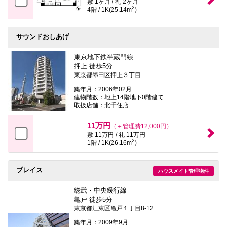
敷 1ヶ月 / 礼 2ヶ月
2
4階 / 1K(25.14m
)
サウンドおしあげ
東京地下鉄半蔵門線
押上 徒歩5分
東京都墨田区押上３丁目
築年月：2006年02月
建物階数：地上14階地下0階建て
取扱店舗：北千住店
11万円
（＋管理費12,000円）
敷 11万円 / 礼 11万円
2
1階 / 1K(26.16m
)
ブレイス
ハウスメイト管理物件
総武・中央緩行線
亀戸 徒歩5分
東京都江東区亀戸１丁目8-12
築年月：2009年9月