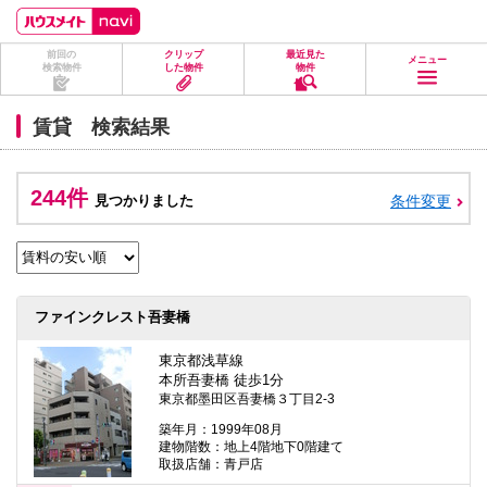
ペ
ペ
こ
こ
こ
ー
ー
こ
こ
こ
ジ
ジ
か
か
か
前回の
クリップ
最近見た
の
内
ら
ら
ら
メニュー
検索物件
した物件
物件
先
を
ヘ
本
フ
頭
移
ッ
文
ッ
に
動
ダ
に
タ
賃貸 検索結果
な
す
情
な
情
り
る
報
り
報
ま
た
に
ま
に
す。
め
な
す。
な
244件
見つかりました
条件変更
の
り
り
リ
ま
ま
ン
す。
す。
ク
で
す。
ヘ
ファインクレスト吾妻橋
ッ
ダ
情
東京都浅草線
報
本所吾妻橋 徒歩1分
に
東京都墨田区吾妻橋３丁目2-3
移
動
築年月：1999年08月
し
建物階数：地上4階地下0階建て
ま
取扱店舗：青戸店
す