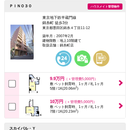
ＰＩＮＯ３０
ハウスメイト管理物件
東京地下鉄半蔵門線
錦糸町 徒歩3分
東京都墨田区錦糸４丁目11-12
築年月：2007年2月
建物階数：地上10階建て
取扱店舗：錦糸町店
9.9万円
（＋管理費5,000円）
敷 ペット飼育時、1ヶ月 / 礼 1ヶ月
2
5階 / 1K(20.06m
)
10万円
（＋管理費5,000円）
敷 ペット飼育時、1ヶ月 / 礼 1ヶ月
2
7階 / 1K(20.23m
)
スカイパル・Ｙ