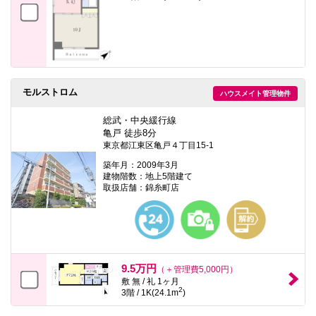
モルストロム
ハウスメイト管理物件
総武・中央緩行線
亀戸 徒歩8分
東京都江東区亀戸４丁目15-1
築年月：2009年3月
建物階数：地上5階建て
取扱店舗：錦糸町店
9.5万円
（＋管理費5,000円）
敷 無 / 礼 1ヶ月
2
3階 / 1K(24.1m
)