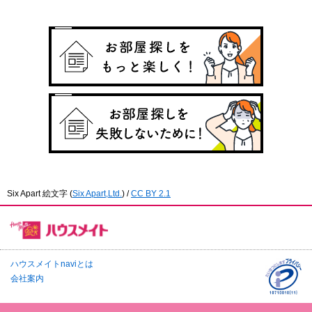
Six Apart 絵文字
(
Six Apart,Ltd.
) /
CC BY 2.1
ハウスメイトnaviとは
会社案内