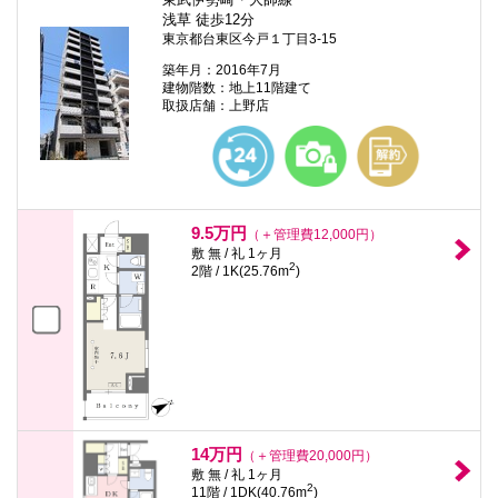
浅草 徒歩12分
東京都台東区今戸１丁目3-15
築年月：2016年7月
建物階数：地上11階建て
取扱店舗：上野店
9.5万円
（＋管理費12,000円）
敷 無 / 礼 1ヶ月
2
2階 / 1K(25.76m
)
14万円
（＋管理費20,000円）
敷 無 / 礼 1ヶ月
2
11階 / 1DK(40.76m
)