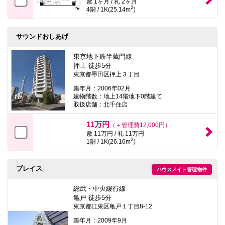
敷 1ヶ月 / 礼 2ヶ月
2
4階 / 1K(25.14m
)
サウンドおしあげ
東京地下鉄半蔵門線
押上 徒歩5分
東京都墨田区押上３丁目
築年月：2006年02月
建物階数：地上14階地下0階建て
取扱店舗：北千住店
11万円
（＋管理費12,000円）
敷 11万円 / 礼 11万円
2
1階 / 1K(26.16m
)
ブレイス
ハウスメイト管理物件
総武・中央緩行線
亀戸 徒歩5分
東京都江東区亀戸１丁目8-12
築年月：2009年9月