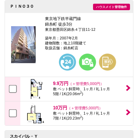
ＰＩＮＯ３０
ハウスメイト管理物件
東京地下鉄半蔵門線
錦糸町 徒歩3分
東京都墨田区錦糸４丁目11-12
築年月：2007年2月
建物階数：地上10階建て
取扱店舗：錦糸町店
9.9万円
（＋管理費5,000円）
敷 ペット飼育時、1ヶ月 / 礼 1ヶ月
2
5階 / 1K(20.06m
)
10万円
（＋管理費5,000円）
敷 ペット飼育時、1ヶ月 / 礼 1ヶ月
2
7階 / 1K(20.23m
)
スカイパル・Ｙ