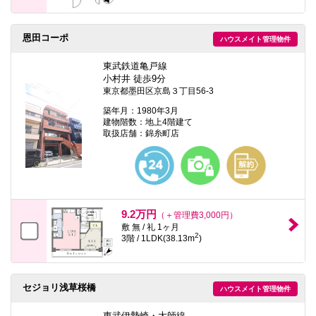
恩田コーポ
ハウスメイト管理物件
東武鉄道亀戸線
小村井 徒歩9分
東京都墨田区京島３丁目56-3
築年月：1980年3月
建物階数：地上4階建て
取扱店舗：錦糸町店
9.2万円
（＋管理費3,000円）
敷 無 / 礼 1ヶ月
2
3階 / 1LDK(38.13m
)
セジョリ浅草桜橋
ハウスメイト管理物件
東武伊勢崎・大師線