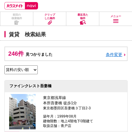
ペ
ペ
こ
こ
こ
ー
ー
こ
こ
こ
ジ
ジ
か
か
か
前回の
クリップ
最近見た
の
内
ら
ら
ら
メニュー
検索物件
した物件
物件
先
を
ヘ
本
フ
頭
移
ッ
文
ッ
に
動
ダ
に
タ
賃貸 検索結果
な
す
情
な
情
り
る
報
り
報
ま
た
に
ま
に
す。
め
な
す。
な
246件
見つかりました
条件変更
の
り
り
リ
ま
ま
ン
す。
す。
ク
で
す。
ヘ
ファインクレスト吾妻橋
ッ
ダ
情
東京都浅草線
報
本所吾妻橋 徒歩1分
に
東京都墨田区吾妻橋３丁目2-3
移
動
築年月：1999年08月
し
建物階数：地上4階地下0階建て
ま
取扱店舗：青戸店
す