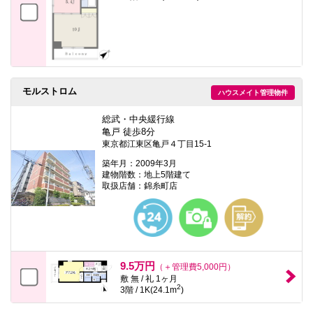
モルストロム
ハウスメイト管理物件
総武・中央緩行線
亀戸 徒歩8分
東京都江東区亀戸４丁目15-1
築年月：2009年3月
建物階数：地上5階建て
取扱店舗：錦糸町店
9.5万円
（＋管理費5,000円）
敷 無 / 礼 1ヶ月
2
3階 / 1K(24.1m
)