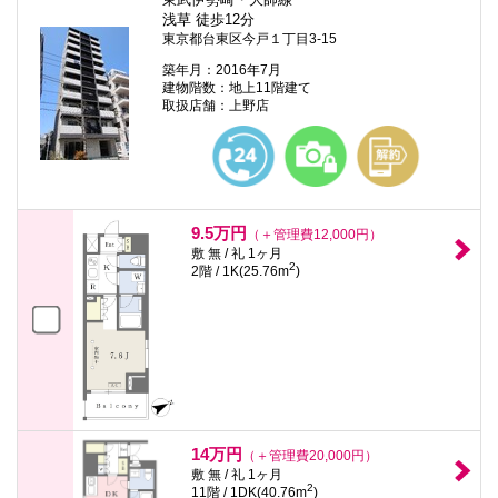
浅草 徒歩12分
東京都台東区今戸１丁目3-15
築年月：2016年7月
建物階数：地上11階建て
取扱店舗：上野店
9.5万円
（＋管理費12,000円）
敷 無 / 礼 1ヶ月
2
2階 / 1K(25.76m
)
14万円
（＋管理費20,000円）
敷 無 / 礼 1ヶ月
2
11階 / 1DK(40.76m
)