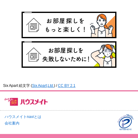
Six Apart 絵文字
(
Six Apart,Ltd.
) /
CC BY 2.1
ハウスメイトnaviとは
会社案内