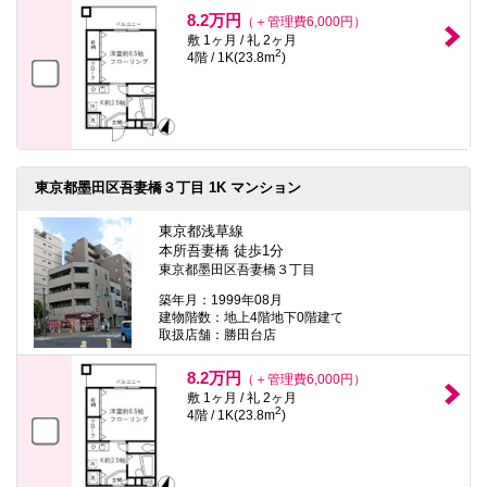
本
8.2万円
（＋管理費6,000円）
文
敷 1ヶ月 / 礼 2ヶ月
に
2
4階 / 1K(23.8m
)
移
動
し
ま
す
フ
ッ
タ
東京都墨田区吾妻橋３丁目 1K マンション
情
報
東京都浅草線
に
本所吾妻橋 徒歩1分
移
東京都墨田区吾妻橋３丁目
動
し
築年月：1999年08月
ま
建物階数：地上4階地下0階建て
す
取扱店舗：勝田台店
8.2万円
（＋管理費6,000円）
敷 1ヶ月 / 礼 2ヶ月
2
4階 / 1K(23.8m
)