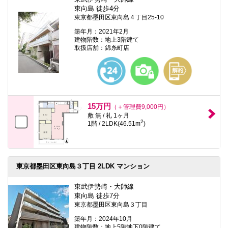
東向島 徒歩4分
東京都墨田区東向島４丁目25-10
築年月：2021年2月
建物階数：地上3階建て
取扱店舗：錦糸町店
15万円
（＋管理費9,000円）
敷 無 / 礼 1ヶ月
2
1階 / 2LDK(46.51m
)
東京都墨田区東向島３丁目 2LDK マンション
東武伊勢崎・大師線
東向島 徒歩7分
東京都墨田区東向島３丁目
築年月：2024年10月
建物階数：地上5階地下0階建て