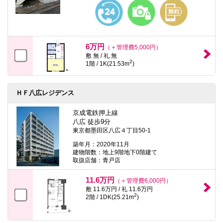
本
文
に
移
動
し
6万円
（＋管理費5,000円）
ま
敷 無 / 礼 無
す
2
1階 / 1K(21.53m
)
フ
ッ
タ
情
ＨＦ八広レジデンス
報
に
京成電鉄押上線
移
八広 徒歩9分
動
東京都墨田区八広４丁目50-1
し
ま
築年月：2020年11月
す
建物階数：地上9階地下0階建て
取扱店舗：青戸店
11.6万円
（＋管理費6,000円）
敷 11.6万円 / 礼 11.6万円
2
2階 / 1DK(25.21m
)