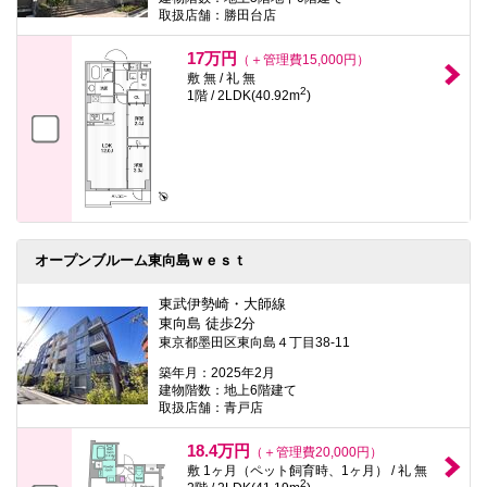
取扱店舗：勝田台店
17万円
（＋管理費15,000円）
敷 無 / 礼 無
2
1階 / 2LDK(40.92m
)
オープンブルーム東向島ｗｅｓｔ
東武伊勢崎・大師線
東向島 徒歩2分
東京都墨田区東向島４丁目38-11
築年月：2025年2月
建物階数：地上6階建て
取扱店舗：青戸店
18.4万円
（＋管理費20,000円）
敷 1ヶ月（ペット飼育時、1ヶ月） / 礼 無
2