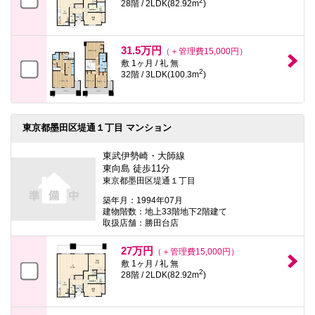
2
28階 / 2LDK(82.92m
)
31.5万円
（＋管理費15,000円）
敷 1ヶ月 / 礼 無
2
32階 / 3LDK(100.3m
)
東京都墨田区堤通１丁目 マンション
東武伊勢崎・大師線
東向島 徒歩11分
東京都墨田区堤通１丁目
築年月：1994年07月
建物階数：地上33階地下2階建て
取扱店舗：勝田台店
27万円
（＋管理費15,000円）
敷 1ヶ月 / 礼 無
2
28階 / 2LDK(82.92m
)