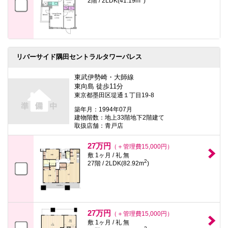
2階 / 2LDK(41.19m
)
リバーサイド隅田セントラルタワーパレス
東武伊勢崎・大師線
東向島 徒歩11分
東京都墨田区堤通１丁目19-8
築年月：1994年07月
建物階数：地上33階地下2階建て
取扱店舗：青戸店
27万円
（＋管理費15,000円）
敷 1ヶ月 / 礼 無
2
27階 / 2LDK(82.92m
)
27万円
（＋管理費15,000円）
敷 1ヶ月 / 礼 無