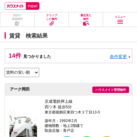
ペ
ペ
こ
こ
こ
ー
ー
こ
こ
こ
ジ
ジ
か
か
か
前回の
クリップ
最近見た
の
内
ら
ら
ら
メニュー
検索物件
した物件
物件
先
を
ヘ
本
フ
頭
移
ッ
文
ッ
に
動
ダ
に
タ
賃貸 検索結果
な
す
情
な
情
り
る
報
り
報
ま
た
に
ま
に
す。
め
な
す。
な
14件
見つかりました
条件変更
の
り
り
リ
ま
ま
ン
す。
す。
ク
で
す。
ヘ
アーク岡田
ハウスメイト管理物件
ッ
ダ
情
京成電鉄押上線
報
四ツ木 徒歩5分
に
東京都葛飾区東四つ木３丁目13-5
移
動
築年月：1992年2月
し
建物階数：地上2階建て
ま
取扱店舗：青戸店
す