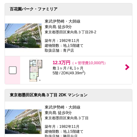
百花園パーク・ファミリア
東武伊勢崎・大師線
東向島 徒歩9分
東京都墨田区東向島３丁目28-2
築年月：1982年11月
建物階数：地上5階建て
取扱店舗：青戸店
12.3万円
（＋管理費10,000円）
敷 1ヶ月 / 礼 1ヶ月
2
5階 / 2DK(49.39m
)
東京都墨田区東向島３丁目 2DK マンション
東武伊勢崎・大師線
東向島 徒歩9分
東京都墨田区東向島３丁目
築年月：1982年11月
建物階数：地上5階建て
取扱店舗：勝田台店