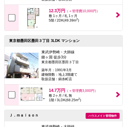
12.3万円
（＋管理費10,000円）
敷 1ヶ月 / 礼 1ヶ月
2
5階 / 2DK(49.39m
)
東京都墨田区墨田３丁目 3LDK マンション
東武伊勢崎・大師線
鐘ヶ淵 徒歩3分
東京都墨田区墨田３丁目
築年月：1991年3月
建物階数：地上3階建て
取扱店舗：錦糸町店
14.7万円
（＋管理費3,000円）
敷 2ヶ月 / 礼 無
2
1階 / 3LDK(68.25m
)
Ｊ．ｍａｉｓｏｎ
ハウスメイト管理物件
東武伊勢崎・大師線