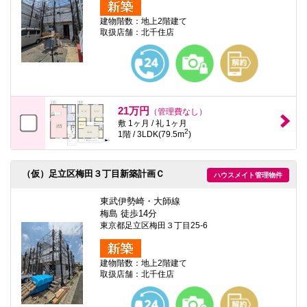
建物階数：地上2階建て
取扱店舗：北千住店
21万円
（管理費なし）
敷 1ヶ月 / 礼 1ヶ月
2
1階 / 3LDK(79.5m
)
（仮）足立区梅田３丁目新築計画Ｃ
ハウスメイト管理物件
東武伊勢崎・大師線
梅島 徒歩14分
東京都足立区梅田３丁目25-6
建物階数：地上2階建て
取扱店舗：北千住店