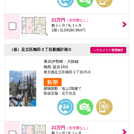
21万円
（管理費なし）
敷 1ヶ月 / 礼 1ヶ月
2
1階 / 3LDK(80.96m
)
（仮）足立区梅田３丁目新築計画Ｄ
ハウスメイト管理物件
東武伊勢崎・大師線
梅島 徒歩14分
東京都足立区梅田３丁目25-6
建物階数：地上2階建て
取扱店舗：北千住店
21万円
（管理費なし）
敷 1ヶ月 / 礼 1ヶ月