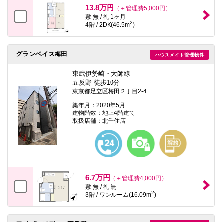
13.8万円
（＋管理費5,000円）
敷 無 / 礼 1ヶ月
2
4階 / 2DK(46.5m
)
グランベイス梅田
ハウスメイト管理物件
東武伊勢崎・大師線
五反野 徒歩10分
東京都足立区梅田２丁目2-4
築年月：2020年5月
建物階数：地上4階建て
取扱店舗：北千住店
6.7万円
（＋管理費4,000円）
敷 無 / 礼 無
2
3階 / ワンルーム(16.09m
)