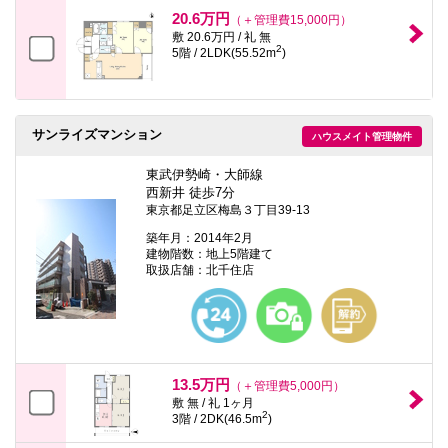
本
20.6万円
（＋管理費15,000円）
文
敷 20.6万円 / 礼 無
に
2
5階 / 2LDK(55.52m
)
移
動
し
ま
す
サンライズマンション
フ
ハウスメイト管理物件
ッ
タ
東武伊勢崎・大師線
情
西新井 徒歩7分
報
東京都足立区梅島３丁目39-13
に
移
築年月：2014年2月
動
建物階数：地上5階建て
し
取扱店舗：北千住店
ま
す
13.5万円
（＋管理費5,000円）
敷 無 / 礼 1ヶ月
2
3階 / 2DK(46.5m
)