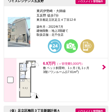
ワイズレジデンス五反野
ハウスメイト管理物件
東武伊勢崎・大師線
五反野 徒歩7分
東京都足立区足立４丁目12-8
築年月：2022年7月
建物階数：地上3階建て
取扱店舗：北千住店
6.9万円
（＋管理費5,000円）
敷 ペット飼育時、1ヶ月 / 礼 1ヶ月
2
3階 / ワンルーム(17.61m
)
（仮）足立区梅田３丁目新築計画Ａ
ハウスメイト管理物件