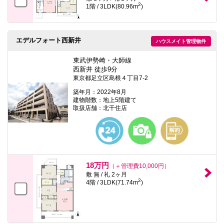
2
1階 / 3LDK(80.96m
)
エデルフォート西新井
ハウスメイト管理物件
東武伊勢崎・大師線
西新井 徒歩9分
東京都足立区島根４丁目7-2
築年月：2022年8月
建物階数：地上5階建て
取扱店舗：北千住店
18万円
（＋管理費10,000円）
敷 無 / 礼 2ヶ月
2
4階 / 3LDK(71.74m
)