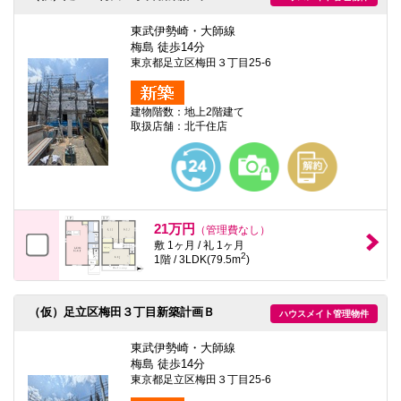
東武伊勢崎・大師線
梅島 徒歩14分
東京都足立区梅田３丁目25-6
建物階数：地上2階建て
取扱店舗：北千住店
21万円
（管理費なし）
敷 1ヶ月 / 礼 1ヶ月
2
1階 / 3LDK(79.5m
)
（仮）足立区梅田３丁目新築計画Ｂ
ハウスメイト管理物件
東武伊勢崎・大師線
梅島 徒歩14分
東京都足立区梅田３丁目25-6