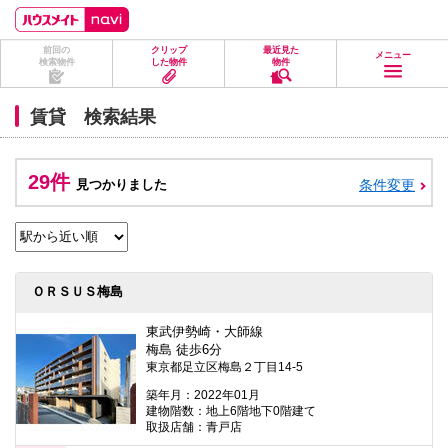
ペ
ペ
こ
こ
こ
ー
ー
こ
こ
こ
ジ
ジ
か
か
か
前回の
クリップ
最近見た
の
内
ら
ら
ら
メニュー
検索物件
した物件
物件
先
を
ヘ
本
フ
頭
移
ッ
文
ッ
に
動
ダ
に
タ
賃貸 検索結果
な
す
情
な
情
り
る
報
り
報
ま
た
に
ま
に
す。
め
な
す。
な
29件
見つかりました
条件変更
の
り
り
リ
ま
ま
ン
す。
す。
ク
で
す。
ヘ
ＯＲＳＵＳ梅島
ッ
ダ
情
東武伊勢崎・大師線
報
梅島 徒歩6分
に
東京都足立区梅島２丁目14-5
移
動
築年月：2022年01月
し
建物階数：地上6階地下0階建て
ま
取扱店舗：青戸店
す