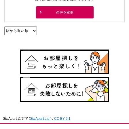
条件を変更
Six Apart 絵文字
(
Six Apart,Ltd.
) /
CC BY 2.1